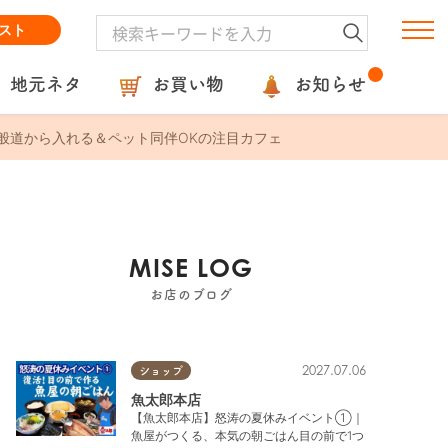
スト
地元ネタ
お買い物
お知らせ
プン！一般道から入れる＆ペット同伴OKの注目カフェ
MISE LOG
お店のブログ
2027.07.06
ショップ
魚太郎本店
【魚太郎本店】怒涛の夏休みイベント①｜
魚屋がつくる、本気の朝ごはん目の前で1つ