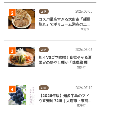
2026.08.05
お店
コスパ最高すぎる大府市「麺屋
龍丸」でボリューム満点の二郎
系ラーメンを堪能してきた
大府市
2026.08.06
お店
担々VSゴマ味噌！食欲そそる夏
限定の冷やし麺が「味噌蔵 麺四
朗 半田店・知多店」で登場／ち
知多市
,
半田市
たまる広告
2026.07.12
お店
【2026年版】知多半島のブド
ウ直売所 72選｜大府市・東浦町
ほかエリア別に一挙紹介
東海市
,
大府市
,
東浦町
,
半田市
,
美