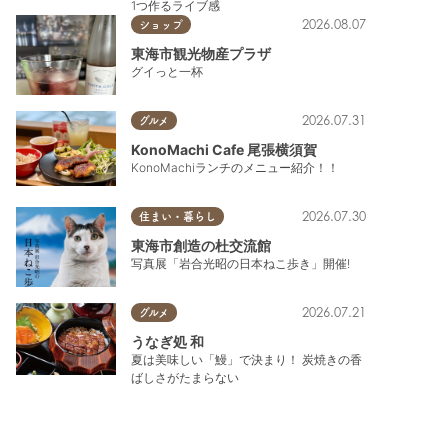
1つ作るライブ感
2026.08.07
ショップ
東海市観光物産プラザ
グイっと一杯
2026.07.31
グルメ
KonoMachi Cafe 尾張横須賀
KonoMachiランチのメニュー紹介！！
2026.07.30
住まい・暮らし
東海市創造の杜交流館
写真展「岩合光昭の日本ねこ歩き」開催!
2026.07.21
グルメ
うなぎ処 和
夏は美味しい「鰻」で決まり！ 炭焼きの香
ばしさがたまらない