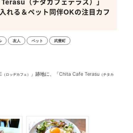
e Terasu（チタカフェテラス）」
から入れる＆ペット同伴OKの注目カフ
ル
友人
ペット
武豊町
E
」跡地に、「Chita Cafe Terasu
（ロッヂカフェ）
（チタカ