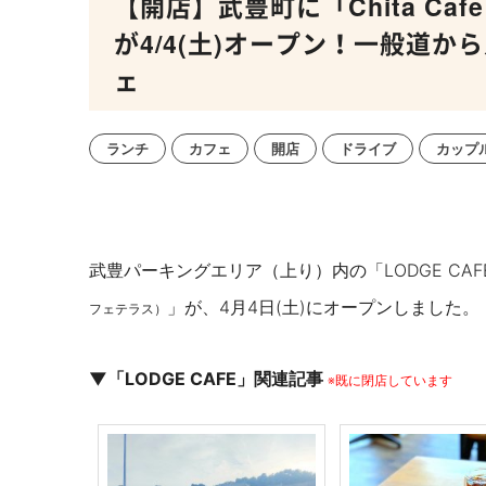
【開店】武豊町に「Chita Caf
が4/4(土)オープン！一般道
ェ
ランチ
カフェ
開店
ドライブ
カップ
武豊パーキングエリア（上り）内の「LODGE CAF
」が、4月4日(土)にオープンしました。
フェテラス）
▼「
LODGE CAFE」関連記事
※既に閉店しています