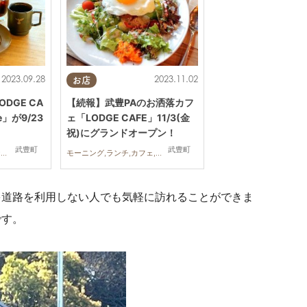
2023.09.28
2023.11.02
お店
DGE CA
【続報】武豊PAのお洒落カフ
fee」が9/23
ェ「LODGE CAFE」11/3(金
祝)にグランドオープン！
武豊町
武豊町
モーニング,ランチ,ディナー,カフェ,スイーツ,テイクアウト,開店
モーニング,ランチ,カフェ,開店,まちネタ
多道路を利用しない人でも気軽に訪れることができま
です。