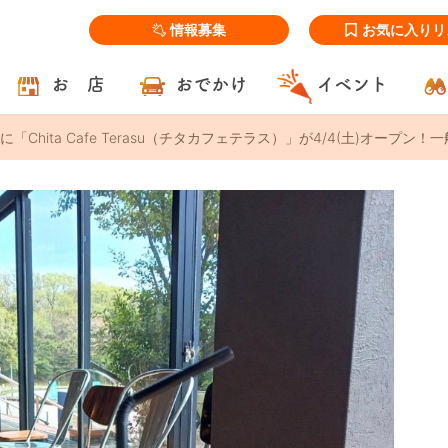
情報募集
お気に入りリ
お 店
おでかけ
イベント
「Chita Cafe Terasu（チタカフェテラス）」が4/4(土)オー