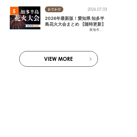
2026.07.03
おでかけ
2026年最新版！愛知県 知多半
島花火大会まとめ 【随時更新】
東海市
,
大府市
,
知多市
,
東浦町
,
阿
VIEW MORE