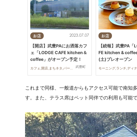
2023.07.07
お店
お店
【開店】武豊PAにお洒落カフ
【続報】武豊PA「LO
ェ「LODGE CAFE kitchen＆
FE kitchen & cof
coffee」がオープン予定！
(土)プレオープン
武豊町
カフェ,開店,まちネタ,パーキングエリア,コーヒー
これまで同様、一般道からもアクセス可能で南知
す。
また、テラス席はペット同伴での利用も可能