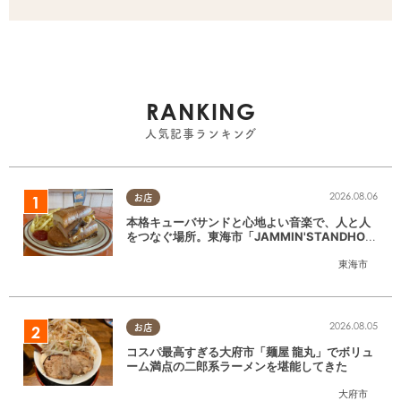
RANKING
人気記事ランキング
2026.08.06
お店
本格キューバサンドと心地よい音楽で、人と人
をつなぐ場所。東海市「JAMMIN'STANDHOU
SE」に行ってみた
東海市
2026.08.05
お店
コスパ最高すぎる大府市「麺屋 龍丸」でボリュ
ーム満点の二郎系ラーメンを堪能してきた
大府市