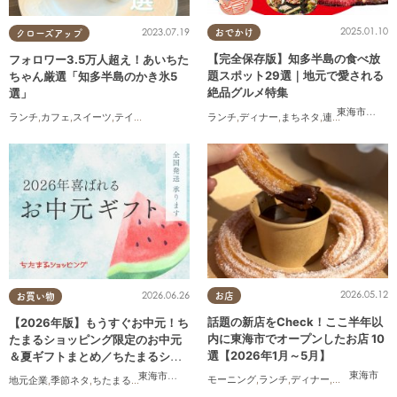
2025.01.10
2023.07.19
おでかけ
クローズアップ
【完全保存版】知多半島の食べ放
フォロワー3.5万人超え！あいちた
題スポット29選｜地元で愛される
ちゃん厳選「知多半島のかき氷5
絶品グルメ特集
選」
東海市
,
大府
ランチ
,
ディナー
,
まちネタ
,
連載
,
コスパ抜群
ランチ
,
カフェ
,
スイーツ
,
テイクアウト
2026.05.12
2026.06.26
お店
お買い物
話題の新店をCheck！ここ半年以
【2026年版】もうすぐお中元！ち
内に東海市でオープンしたお店 10
たまるショッピング限定のお中元
選【2026年1月～5月】
＆夏ギフトまとめ／ちたまるショ
ッピング
東海市
東海市
,
大府市
,
知多市
,
東浦町
,
阿久比町
,
半田市
,
常滑市
,
武豊
モーニング
,
ランチ
,
ディナー
,
パン
,
カフェ
,
ス
地元企業
,
季節ネタ
,
ちたまるショッピング
,
家族
,
おうち時間