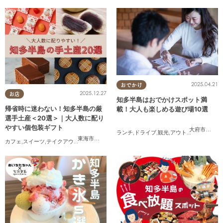
2025.04.21
おでかけ
2025.12.27
お店
知多半島はおでかけスポット満
帰省時に迷わない！知多半島の厳
載！大人も楽しめる遊び場10選
選手土産＜20選＞｜大人数に配り
やすい個包装ギフト
大府市
,
東浦
ランチ
,
ドライブ
,
観光
,
アウトドア
,
親子
,
カッ
東海市
,
大府市
,
知多市
,
東浦町
,
阿久比町
,
半田市
,
常滑市
,
武豊
カフェ
,
スイーツ
,
テイクアウト
,
まとめ記事