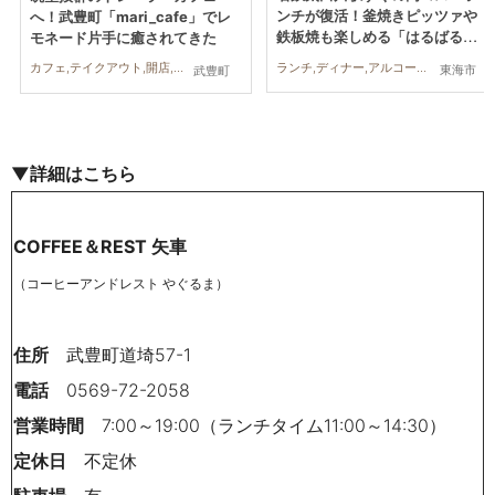
ンチが復活！釜焼きピッツァや
へ！武豊町「mari_cafe」でレ
鉄板焼も楽しめる「はるばる」
モネード片手に癒されてきた
へ行ってみた
ランチ,ディナー,アルコール,行ってみたレポ,コスパ抜群
カフェ,テイクアウト,開店,行ってみたレポ,親子,ワンコイン
東海市
武豊町
▼詳細はこちら
COFFEE＆REST 矢車
（コーヒーアンドレスト やぐるま）
住所
武豊町道埼57-1
電話
0569-72-2058
営業時間
7:00～19:00（ランチタイム11:00～14:30）
定休日
不定休