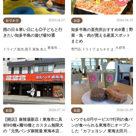
2025.06.07
2026.04.10
おでかけ
お店
雨の日＆寒い日にも◎子どもと行
知多半島の直売所おすすめ9選｜野
きたい知多半島の遊び場10選
菜・魚・肉が買える産直スポット
まとめ
東海市
,
大府市
,
知多市
,
東浦町
,
半田市
,
常滑市
,
美浜町
大府市
,
知多
ドライブ
,
観光
,
親子
,
家族
,
友人
専門店
,
ドライブ
,
まちネタ
,
まとめ記事
,
夫婦
,
2026.07.10
2026.03.29
お店
お店
【開店】麻辣湯新店！東海市に具
いつでも0円サービス!?行列の食パ
材90種×麺10種とカスタム無限大
ンが食べられる東海市にオープン
の「元気パンダ麻辣湯 東海本店」
した「カフェヨシノ 東海太田川