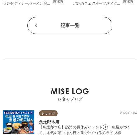
が6/12(金)オープン
店」に行ってみた
東海市
東海市
ランチ
,
ディナー
,
ラーメン
,
開店
,
夫婦
,
カップル
,
パン
おひとりさま
,
カフェ
,
スイーツ
,
友人
,
トレンド
,
テイクアウト
,
家族
,
カ
記事一覧
MISE LOG
お店のブログ
2027.07.06
ショップ
魚太郎本店
【魚太郎本店】怒涛の夏休みイベント①｜魚屋がつく
る、本気の朝ごはん目の前で1つ1つ作るライブ感