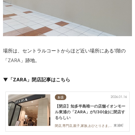
場所は、セントラルコートからほど近い場所にある1階の
「ZARA」跡地。
▼「ZARA」閉店記事はこちら
2026.01.16
お店
【閉店】知多半島唯一の店舗イオンモー
ル東浦の「ZARA」が1/30(金)に閉店す
るらしい
東浦町
閉店,専門店,親子,家族,おひとりさま,友人