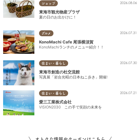
2026.08.06
ショップ
東海市観光物産プラザ
夏の日のお出かけに！
2026.07.31
グルメ
KonoMachi Cafe 尾張横須賀
KonoMachiランチのメニュー紹介！！
2026.07.30
住まい・暮らし
東海市創造の杜交流館
写真展「岩合光昭の日本ねこ歩き」開催!
2026.07.21
住まい・暮らし
愛三工業株式会社
VISION2030 この手で笑顔の未来を
オトクな情報やクーポンはこちら