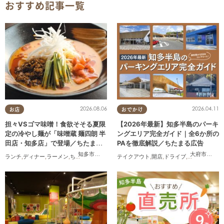
おすすめ記事一覧
2026.08.06
2026.04.11
お店
おでかけ
担々VSゴマ味噌！食欲そそる夏限
【2026年最新】知多半島のパーキ
定の冷やし麺が「味噌蔵 麺四朗 半
ングエリア完全ガイド｜全6か所の
田店・知多店」で登場／ちたまる
PAを徹底解説／ちたまる広告
広告
知多市
,
半田市
大府市
,
阿久
ランチ
,
ディナー
,
ラーメン
,
ちたまる広告
テイクアウト
,
開店
,
ドライブ
,
観光
,
ちたまる