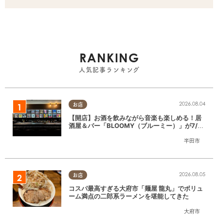
RANKING
人気記事ランキング
2026.08.04
お店
【開店】お酒を飲みながら音楽も楽しめる！居
酒屋＆バー「BLOOMY（ブルーミー）」が7/3
(金)半田市でオープン
半田市
2026.08.05
お店
コスパ最高すぎる大府市「麺屋 龍丸」でボリュ
ーム満点の二郎系ラーメンを堪能してきた
大府市