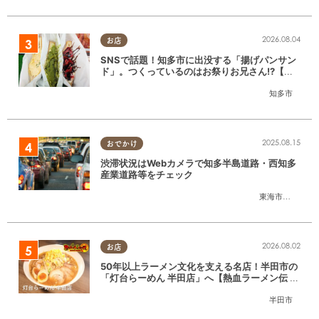
2026.08.04
お店
SNSで話題！知多市に出没する「揚げパンサン
ド」。つくっているのはお祭りお兄さん!?【ち
たまる調査隊#55】
知多市
2025.08.15
おでかけ
渋滞状況はWebカメラで知多半島道路・西知多
産業道路等をチェック
東海市
,
大府市
,
知
2026.08.02
お店
50年以上ラーメン文化を支える名店！半田市の
「灯台らーめん 半田店」へ【熱血ラーメン伝 8
月放送】
半田市