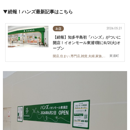
▼続報！ハンズ最新記事はこちら
2026.05.21
お店
【続報】知多半島初「ハンズ」がついに
開店！イオンモール東浦1階に6/2(火)オ
ープン
東浦町
開店,住まい,専門店,雑貨,夫婦,家族,おひとりさま,友人