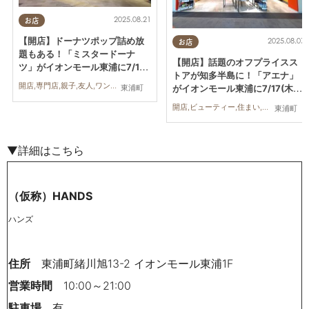
2025.08.21
お店
【開店】ドーナツポップ詰め放
2025.08.07
お店
題もある！「ミスタードーナ
【開店】話題のオフプライスス
ツ」がイオンモール東浦に7/18
トアが知多半島に！「アエナ」
(金)オープン
開店,専門店,親子,友人,ワンコイン
がイオンモール東浦に7/17(木)
東浦町
オープン
開店,ビューティー,住まい,雑貨,家族,おひとりさま,友人
東浦町
▼詳細はこちら
（仮称）HANDS
ハンズ
住所
東浦町緒川旭13-2 イオンモール東浦1F
営業時間
10:00～21:00
駐車場
有