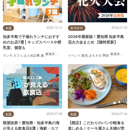
2025.10.10
2026.07.03
お店
おでかけ
知多半島で子連れランチにおすす
2026年最新版！愛知県 知多半島
めのお店7選 | キッズスペースや授
花火大会まとめ 【随時更新】
乳室、個室も
東海市
,
大府市
,
半田市
,
常滑市
,
武豊町
東海市
,
大府
ランチ
,
カフェ
,
まとめ記事
,
連載
,
親子
,
個室
イベント
,
観光
,
まちネタ
,
季節ネタ
,
まとめ記
2025.07.08
2026.07.24
お店
お店
眺望抜群！愛知県・知多半島の海
【開店】こだわりのパンや軽食を
が見える飲食店8選｜海鮮・カフ
楽しめる！ケーキ屋さん夫婦が営