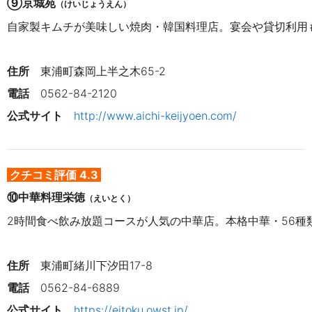
⑨京城苑
（けいじょうえん）
自家製キムチが美味しい焼肉・韓国料理店。宴会や貸切利用
住所
東浦町森岡上半之木65-2
電話
0562-84-2120
公式サイト　
http://www.aichi-keijyoen.com/
クチコミ評価 4.3
⑩中華料理栄徳
（えいとく）
2時間食べ飲み放題コースが人気の中華店。本格中華・56種
住所
東浦町緒川下汐田17-8
電話
0562-84-6889
公式サイト　
https://eitoku.owst.jp/