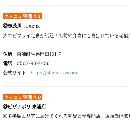
クチコミ評価 4.2
㉒志茂川
（しもかわ）
大エビフライ定食が話題！出前や弁当にも喜ばれている老舗
住所
　東浦町生路門田101-7
電話
0562-83-2406
公式サイト
https://shimokawa.in/
クチコミ評価 4.0
㉓ピザナポリ 東浦店
知多半島エリアに届けてくれる宅配ピザ専門店。店頭受け取