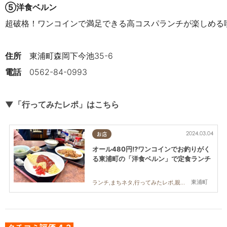
⑤洋食ベルン
超破格！ワンコインで満足できる高コスパランチが楽しめる
住所
東浦町森岡下今池35-6
電話
0562-84-0993
▼「行ってみたレポ」はこちら
2024.03.04
お店
オール480円!?ワンコインでお釣りがく
る東浦町の「洋食ベルン」で定食ランチ
東浦町
ランチ,まちネタ,行ってみたレポ,親子,おひとりさま