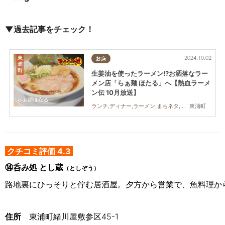
▼過去記事をチェック！
2024.10.02
お店
生姜油を使ったラーメン!?お洒落なラー
メン店「らぁ麺 ほたる」へ【熱血ラーメ
ン伝 10月放送】
東浦町
ランチ,ディナー,ラーメン,まちネタ,連載
クチコミ評価 4.3
⑭呑み処 とし蔵
（としぞう）
路地裏にひっそりと佇む居酒屋。夕方から営業で、魚料理か
住所
　東浦町緒川屋敷参区45-1