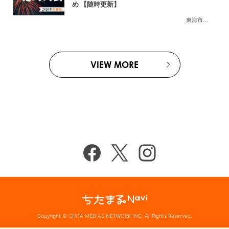
め 【随時更新】
東海市
,
大府市
,
知
VIEW MORE
Copyright © CHITA MEDIAS NETWORK INC. All Rights Reserved.