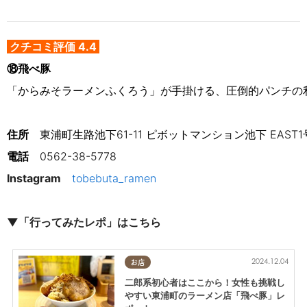
クチコミ評価 4.4
⑱飛べ豚
「からみそラーメンふくろう」が手掛ける、圧倒的パンチの
住所
　東浦町生路池下61-11 ピボットマンション池下 EAST1
電話
0562-38-5778
Instagram
tobebuta_ramen
▼「行ってみたレポ」はこちら
2024.12.04
お店
二郎系初心者はここから！女性も挑戦し
やすい東浦町のラーメン店「飛べ豚」レ