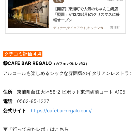
お店
【開店】東浦町で人気のちゃんこ鍋店
「照国」が12/25(月)のクリスマスに移
転オープン
東浦町
ディナー,テイクアウト,キッチンカー,開店,家族
クチコミ評価 4.4
⑯CAFE BAR REGALO
（カフェ バル レガロ）
アルコールも楽しめるシックな雰囲気のイタリアンレストラ
住所
　東浦町藤江大坪58-2 ピボット東浦駅前コート A105
電話
0562-85-1227
公式サイト
https://cafebar-regalo.com/
▼「行ってみたレポ」はこちら