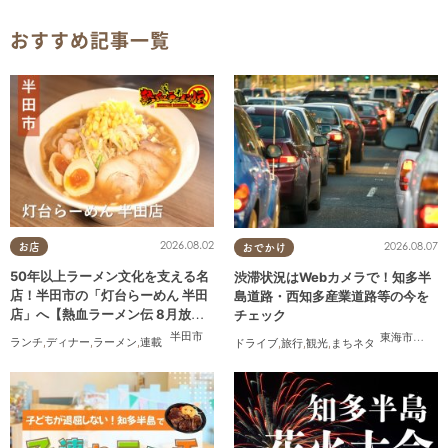
おすすめ記事一覧
2026.08.02
2026.08.07
お店
おでかけ
50年以上ラーメン文化を支える名
渋滞状況はWebカメラで！知多半
店！半田市の「灯台らーめん 半田
島道路・西知多産業道路等の今を
店」へ【熱血ラーメン伝 8月放
チェック
送】
半田市
東海市
,
大府
ランチ
,
ディナー
,
ラーメン
,
連載
ドライブ
,
旅行
,
観光
,
まちネタ