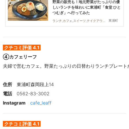
野菜の販売も！地元野菜がたっぷりの優
しいランチを味わいに東浦町「食堂 ひと
つむぎ」へ行ってみた
東浦町
ランチ,カフェ,スイーツ,テイクアウト,まちネタ,行ってみたレポ,友人
クチコミ評価 4.1
④カフェ
リーフ
夫婦で営むカフェ。野菜たっぷりの日替わりランチプレート
住所
東浦町森岡段上14
電話
0562-83-3002
Instagram
cafe_leaff
クチコミ評価 4.1