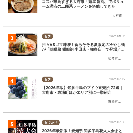
コスパ最高すぎる大府市「麺屋 龍丸」でボリュ
ーム満点の二郎系ラーメンを堪能してきた
大府市
2026.08.06
お店
担々VSゴマ味噌！食欲そそる夏限定の冷やし麺
が「味噌蔵 麺四朗 半田店・知多店」で登場／ち
たまる広告
知多市
,
半田市
2026.07.12
お店
【2026年版】知多半島のブドウ直売所 72選｜
大府市・東浦町ほかエリア別に一挙紹介
東海市
,
大府市
,
東
2026.07.03
おでかけ
2026年最新版！愛知県 知多半島花火大会まと