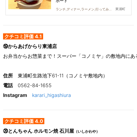
ポート
東浦町
ランチ,ディナー,ラーメン,行ってみたレポ,コスパ抜群
クチコミ評価 4.1
⑲からあげからり東浦店
お弁当からお惣菜まで！スーパー「コノミヤ」の敷地内にあ
住所
　東浦町生路池下61-11（コノミヤ敷地内）
電話
0562-84-1655
Instagram
karari_higashiura
クチコミ評価 4.0
⑳とんちゃん ホルモン焼 石川屋
（いしかわや）