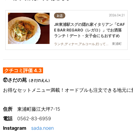
2026.04.21
お店
JR東浦駅スグの隠れ家イタリアン「CAF
E BAR REGARO（レガロ）」でお洒落
ランチ！デート・女子会にもおすすめ
東浦町
ランチ,ディナー,アルコール,行ってみたレポ,夫婦,おひとりさま,友人
クチコミ評価 4.3
⑰さだの苑
（さだのえん）
お得なセットメニュー満載！オードブルも注文できる地元に
住所
　東浦町藤江大坪7-15
電話
0562-83-6959
Instagram
sada.noen