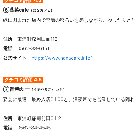
クチコミ評価 4.3
⑥葉菜cafe
（はなカフェ）
緑に囲まれた店内で季節の移ろいを感じながら、ゆったりと
住所
東浦町森岡田面112
電話
　0562-38-6151
公式サイト　
https://www.hanacafe.info/
クチコミ評価 4.5
⑦旨焼肉 一
（うまやきにく いち）
宴会に最適！最終入店24:00と、深夜帯でも営業している隠
住所
東浦町森岡前田34-2
電話
0562-84-4545 