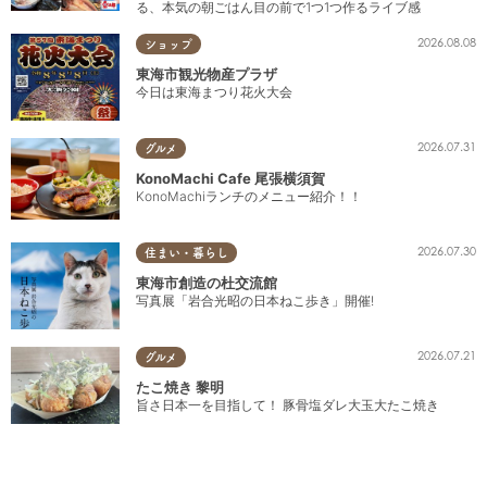
る、本気の朝ごはん目の前で1つ1つ作るライブ感
2026.08.08
ショップ
東海市観光物産プラザ
今日は東海まつり花火大会
2026.07.31
グルメ
KonoMachi Cafe 尾張横須賀
KonoMachiランチのメニュー紹介！！
2026.07.30
住まい・暮らし
東海市創造の杜交流館
写真展「岩合光昭の日本ねこ歩き」開催!
2026.07.21
グルメ
たこ焼き 黎明
旨さ日本一を目指して！ 豚骨塩ダレ大玉大たこ焼き