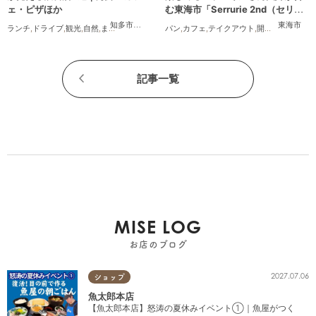
ェ・ピザほか
む東海市「Serrurie 2nd（セリュ
リエ セカンド）」6/29(月)テスト
知多市
,
常滑市
,
美浜町
,
南知多町
東海市
ランチ
,
ドライブ
,
観光
,
自然
,
まちネタ
,
季節ネタ
,
パン
まとめ記事
,
カフェ
,
テイクアウト
,
開店
,
専門店
,
まち
オープン
記事一覧
MISE LOG
お店のブログ
2027.07.06
ショップ
魚太郎本店
【魚太郎本店】怒涛の夏休みイベント①｜魚屋がつく