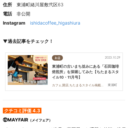
住所
　東浦町緒川屋敷弐区63
電話
非公開
Instagram　
ishidacoffee_higashiura
▼過去記事をチェック！
2023.10.29
お店
東浦町の古いまち並みにある「石田珈琲
焙煎所」を深堀してみた【ちたまるスタ
イル10・11月号】
東浦町
カフェ,開店,ちたまるスタイル掲載店,おひとりさま,友人
クチコミ評価 4.3
⑫MAYFAIR
（メイフェア）