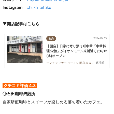
Instagram
chuka_eitoku
▼開店記事はこちら
2024.07.22
お店
【開店】日常に寄り添う町中華「中華料
理 栄徳」がイオンモール東浦近くに6/12
(水)オープン
東浦町
ランチ,ディナー,ラーメン,開店,家族,おひとりさま
クチコミ評価 4.3
⑪石田珈琲焙煎所
自家焙煎珈琲とスイーツが楽しめる落ち着いたカフェ。