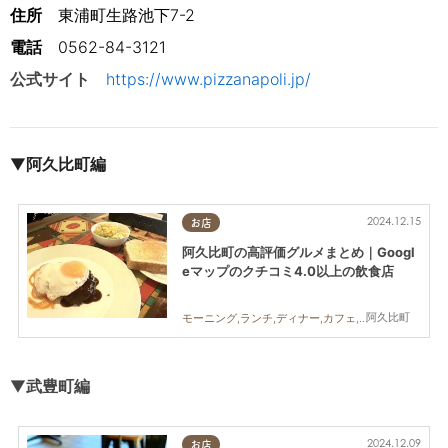
住所
　東浦町生路池下7-2
電話
0562-84-3121
公式サイト
https://www.pizzanapoli.jp/
▼
阿久比町編
2024.12.15
お店
阿久比町の高評価グルメまとめ｜Googl
eマップのクチコミ4.0以上の飲食店
阿久比町
モーニング,ランチ,ディナー,カフェ,スイーツ
▼
武豊
町編
2024.12.09
お店