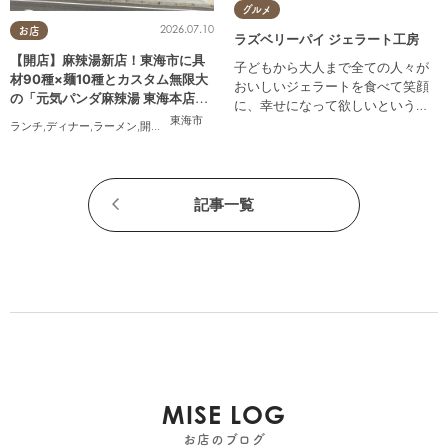
グルメ
2026.07.10
お店
ラズベリーパイ ジェラート工房
【開店】麻辣湯新店！東海市に具
子どもから大人まで全ての人々が
材90種×麺10種とカスタム無限大
おいしいジェラートを食べて笑顔
の「元気パンダ麻辣湯 東海本店」
に、幸せになって欲しいという願
が6/12(金)オープン
東海市
いを込めて自社製造をしていま
ランチ
,
ディナー
,
ラーメン
,
開店
,
夫婦
,
カップル
,
おひとりさま
,
友人
,
トレンド
す。
記事一覧
MISE LOG
お店のブログ