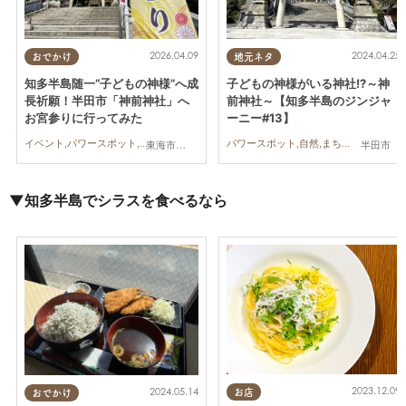
2026.04.09
2024.04.25
おでかけ
地元ネタ
知多半島随一“子どもの神様”へ成
子どもの神様がいる神社!?～神
長祈願！半田市「神前神社」へ
前神社～【知多半島のジンジャ
お宮参りに行ってみた
ーニー#13】
イベント,パワースポット,自然,行ってみたレポ,親子,家族
パワースポット,自然,まちネタ
東海市,半田市
半田市
▼知多半島でシラスを食べるなら
2023.12.09
2024.05.14
お店
おでかけ