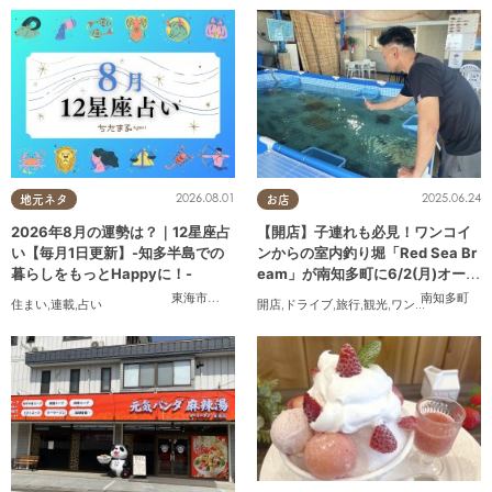
2026.08.01
2025.06.24
地元ネタ
お店
2026年8月の運勢は？｜12星座占
【開店】子連れも必見！ワンコイ
い【毎月1日更新】-知多半島での
ンからの室内釣り堀「Red Sea Br
暮らしをもっとHappyに！-
eam」が南知多町に6/2(月)オープ
ン
東海市
,
大府市
,
知多市
,
東浦町
,
阿久比町
,
半田市
,
南知多町
常滑市
,
武豊
住まい
,
連載
,
占い
開店
,
ドライブ
,
旅行
,
観光
,
ワンコイン