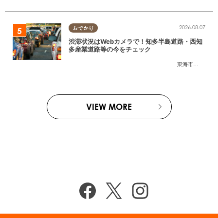
2026.08.07
おでかけ
渋滞状況はWebカメラで！知多半島道路・西知
多産業道路等の今をチェック
東海市
,
大府市
,
知
VIEW MORE