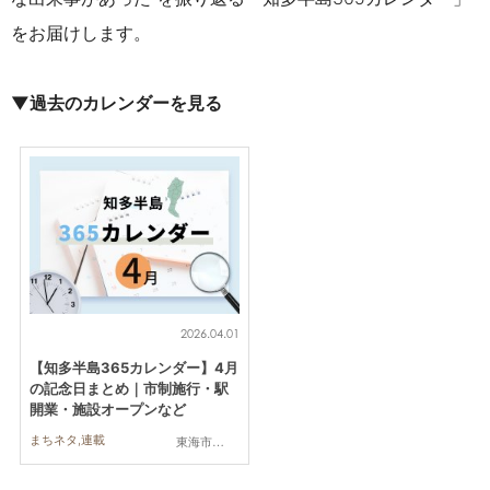
をお届けします。
▼過去のカレンダーを見る
2026.04.01
【知多半島365カレンダー】4月
の記念日まとめ｜市制施行・駅
開業・施設オープンなど
まちネタ,連載
東海市,大府市,知多市,東浦町,阿久比町,半田市,常滑市,武豊町,美浜町,南知多町