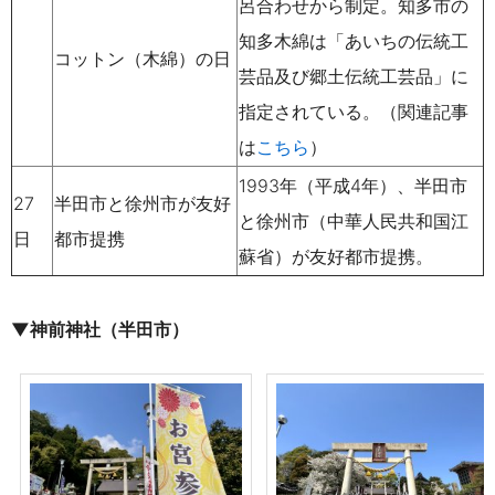
呂合わせから制定。知多市の
知多木綿は「あいちの伝統工
コットン（木綿）の日
芸品及び郷土伝統工芸品」に
指定されている。（関連記事
は
こちら
）
1993
年（平成4年）、半田市
27
半田市と徐州市が友好
と徐州市（中華人民共和国江
日
都市提携
蘇省）が友好都市提携。
▼神前神社（半田市）