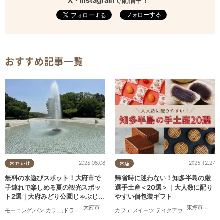
X・Instagramで配信中！
フォローする
おすすめ記事一覧
2026.08.08
2025.12.27
おでかけ
お店
無料の水遊びスポット！大府市で
帰省時に迷わない！知多半島の厳
子連れで楽しめる夏の観光スポッ
選手土産＜20選＞｜大人数に配り
ト2選｜大府みどり公園じゃぶじゃ
やすい個包装ギフト
ぶ池、ぱんやSUNとえふ
大府市
東海市
,
大府
モーニング
,
パン
,
カフェ
,
ドライブ
,
観光
,
行ってみたレポ
カフェ
,
スイーツ
,
KURUTOHP
,
テイクアウト
,
まとめ記事