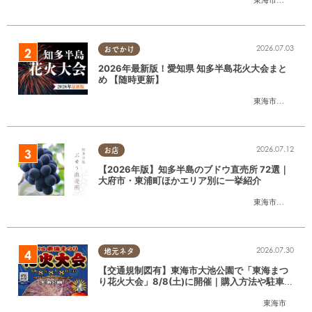
2026.07.03
おでかけ
2026年最新版！愛知県 知多半島花火大会まと
め 【随時更新】
東海市
,
大府市
,
知
2026.07.12
お店
【2026年版】知多半島のブドウ直売所 72選｜
大府市・東浦町ほかエリア別に一挙紹介
東海市
,
大府市
,
東
2026.07.30
地元ネタ
【交通規制図有】東海市大池公園で「東海まつ
り花火大会」8/8(土)に開催｜購入方法や駐車場
情報は？
東海市