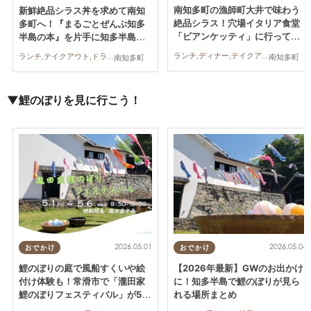
南知多町の漁師町大井で味わう
新鮮絶品シラス丼を求めて南知
絶品シラス！穴場イタリア食堂
多町へ！『まるごとぜんぶ知多
「ビアンケッティ」に行ってみ
半島の本』を片手に知多半島ド
た
ライブ
ランチ,ディナー,テイクアウト,行ってみたレポ,家族,カップル,ペット
ランチ,テイクアウト,ドライブ,観光,行ってみたレポ
南知多町
南知多町
▼鯉のぼりを見に行こう！
2026.05.01
2026.05.04
おでかけ
おでかけ
鯉のぼりの庭で風船すくいや絵
【2026年最新】GWのお出かけ
付け体験も！常滑市で「瀧田家
に！知多半島で鯉のぼりが見ら
鯉のぼりフェスティバル」が5/1
れる場所まとめ
(金)～5/6(水・振休)開催