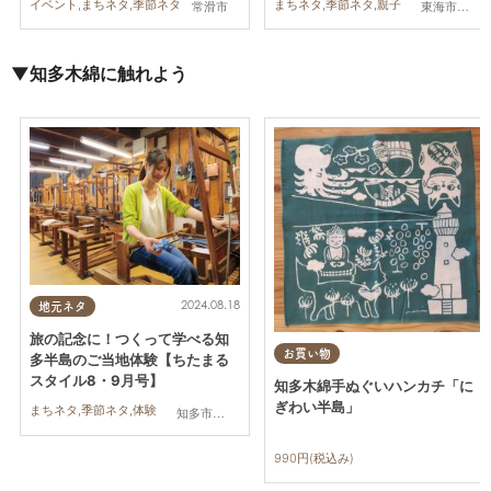
イベント,まちネタ,季節ネタ
まちネタ,季節ネタ,親子
常滑市
東海市,半田市,常滑市
▼知多木綿に触れよう
2024.08.18
地元ネタ
旅の記念に！つくって学べる知
お買い物
多半島のご当地体験【ちたまる
スタイル8・9月号】
知多木綿手ぬぐいハンカチ「に
ぎわい半島」
まちネタ,季節ネタ,体験
知多市,常滑市,美浜町
990円(税込み)