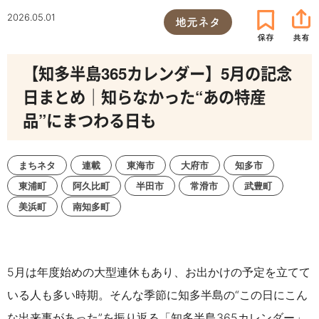
2026.05.01
地元ネタ
【知多半島365カレンダー】5月の記念
日まとめ｜知らなかった“あの特産
品”にまつわる日も
まちネタ
連載
東海市
大府市
知多市
東浦町
阿久比町
半田市
常滑市
武豊町
美浜町
南知多町
5月は年度始めの大型連休もあり、お出かけの予定を立てて
いる人も多い時期。そんな季節に知多半島の“この日にこん
な出来事があった”を振り返る「知多半島365カレンダー」