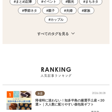
まとめ記事
イベント
観光
まちネタ
季節ネタ
親子
夫婦
家族
カップル
すべてのタグを見る
RANKING
人気記事ランキング
2026.08.08
お店
帰省時に迷わない！知多半島の厳選手土産＜20
選＞｜大人数に配りやすい個包装ギフト
東海市
,
大府市
,
知