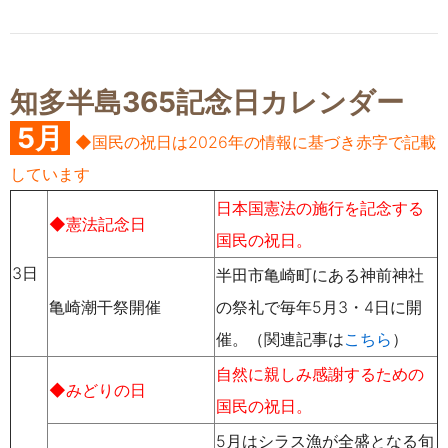
知多半島365記念日カレンダー
5月
◆国民の祝日は2026年の情報に基づき赤字で記載
しています
日本国憲法の施行を記念する
◆憲法記念日
国民の祝日。
3日
半田市亀崎町にある神前神社
亀崎潮干祭開催
の祭礼で毎年5月3・4日に開
催。（関連記事は
こちら
）
自然に親しみ感謝するための
◆みどりの日
国民の祝日。
5月はシラス漁が全盛となる旬