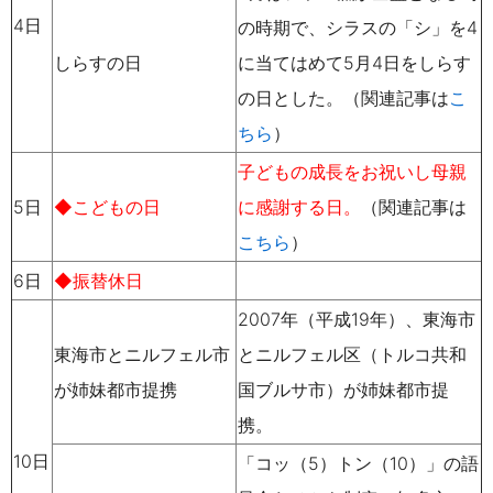
4日
の時期で、シラスの「シ」を4
しらすの日
に当てはめて5月4日をしらす
の日とした。（関連記事は
こ
ちら
）
子どもの成長をお祝いし母親
5日
◆こどもの日
に感謝する日。
（関連記事は
こちら
）
6日
◆振替休日
2007年（平成19年）、東海市
東海市とニルフェル市
とニルフェル区（トルコ共和
が姉妹都市提携
国ブルサ市）が姉妹都市提
携。
10日
「コッ（
5）トン（10）」の語