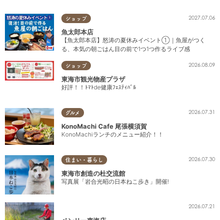
2027.07.06
ショップ
魚太郎本店
【魚太郎本店】怒涛の夏休みイベント①｜魚屋がつく
る、本気の朝ごはん目の前で1つ1つ作るライブ感
2026.08.09
ショップ
東海市観光物産プラザ
好評！！ﾄﾏﾄde健康ﾌｪｽﾃｨﾊﾞﾙ
2026.07.31
グルメ
KonoMachi Cafe 尾張横須賀
KonoMachiランチのメニュー紹介！！
2026.07.30
住まい・暮らし
東海市創造の杜交流館
写真展「岩合光昭の日本ねこ歩き」開催!
2026.07.21