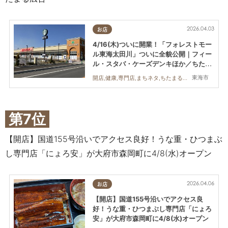
2026.04.03
お店
4/16(木)ついに開業！「フォレストモー
ル東海太田川」ついに全貌公開｜フィー
ル・スタバ・ケーズデンキほか／ちたま
る広告
東海市
開店,健康,専門店,まちネタ,ちたまる広告
第7位
【開店】国道155号沿いでアクセス良好！うな重・ひつまぶ
し専門店「にょろ安」が大府市森岡町に4/8(水)オープン
2026.04.06
お店
【開店】国道155号沿いでアクセス良
好！うな重・ひつまぶし専門店「にょろ
安」が大府市森岡町に4/8(水)オープン