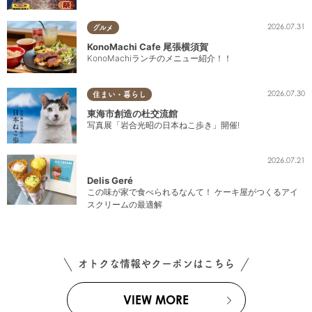
2026.07.31
グルメ
KonoMachi Cafe 尾張横須賀
KonoMachiランチのメニュー紹介！！
2026.07.30
住まい・暮らし
東海市創造の杜交流館
写真展「岩合光昭の日本ねこ歩き」開催!
2026.07.21
Delis Geré
この味が家で食べられるなんて！ ケーキ屋がつくるアイ
スクリームの最適解
オトクな情報やクーポンはこちら
VIEW MORE