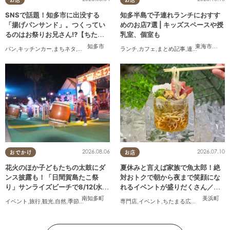
SNSで話題！知多市に出没する
知多半島で子連れランチにおすす
「揚げパンサンド」。つくってい
めのお店7選 | キッズスペースや授
るのはお祭りお兄さん!?【ちたま
乳室、個室も
る調査隊#55】
知多市
東海市
,
大府
パン
,
キッチンカー
,
まちネタ
,
ちたまる調査隊
,
行ってみたレポ
ランチ
,
カフェ
,
まとめ記事
,
連載
,
親子
,
個室
2026.08.06
2026.07.10
おでかけ
お店
花火のほか子どもたちの太鼓にダ
夏休みと言えば家族で魚太郎！絶
ンス披露も！「日間賀島たこ祭
対おトクで朝から夜まで笑顔にな
り」サンライズビーチで8/12(水)
れるイベントが盛りだくさん／ち
開催
たまる広告
南知多町
美浜町
イベント
,
旅行
,
観光
,
自然
,
季節ネタ
,
花火
専門店
,
イベント
,
ちたまる広告
,
家族