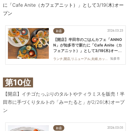
に「Cafe Anite（カフェアニット）」として3/19(木)オー
プン
2026.03.23
お店
【開店】半田市のごはんカフェ「ANNO
N」が知多市で新たに「Cafe Anite（カ
フェアニット）」として3/19(木)オープ
ン
知多市
ランチ,開店,リニューアル,夫婦,カップル,おひとりさま
第10位
【開店】イチゴたっぷりのタルトやティラミスを販売！半
田市に手づくりタルトの「みーたると」が2/26(木)オープ
ン
2026.03.05
お店