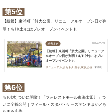
第5位
【続報】東浦町「於大公園」リニューアルオープン日が判
明！4/11(土)にはプレオープンイベントも
2026.03.27
地元ネタ
【続報】東浦町「於大公園」リニューア
ルオープン日が判明！4/11(土)にはプレ
オープンイベントも
東浦町
リニューアル,まちネタ,親子,家族,公園
第6位
4/16(木)ついに開業！「フォレストモール東海太田川」つ
いに全貌公開｜フィール・スタバ・ケーズデンキほか／ち
たまる広告