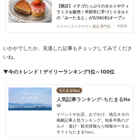
【開店】イチゴたっぷりのタルトやティ
ラミスを販売！半田市に手づくりタルト
の「みーたると」が2/26(木)オープン
半田市
スイーツ,テイクアウト,開店,専門店
いかがでしたか。見逃した記事もチェックしてみてくださ
いね。
▼今のトレンド！デイリーランキング1位～100位
ちたまるNavi
人気記事ランキング-ちたまるNa
vi
イベントやお店、おでかけ、地元ネタの
掲載記事人気ランキング。知多半島のグ
ルメ・遊び・観光情報なら情報ポータル
サイトちたまるNavi。