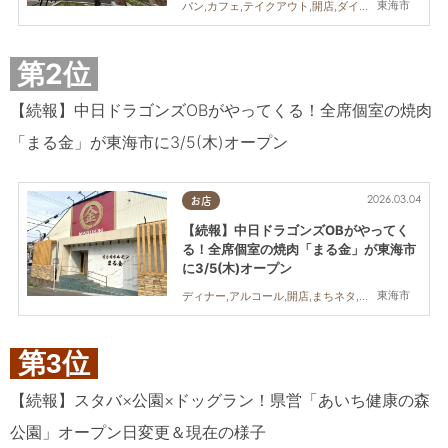
東海市
パン,カフェ,テイクアウト,開店,ダイエット,健康,住まい,専門店,まちネタ
第2位
【続報】中日ドラゴンズOBがやってくる！全席個室の焼肉
「まる金」が東海市に3/5(木)オープン
2026.03.04
お店
【続報】中日ドラゴンズOBがやってく
る！全席個室の焼肉「まる金」が東海市
に3/5(木)オープン
東海市
ディナー,アルコール,開店,まちネタ,親子,夫婦,家族,カップル,おひとりさま,友人,個室
第3位
【続報】スタバ×公園×ドッグラン！県営「あいち健康の森
公園」オープン日変更＆現在の様子