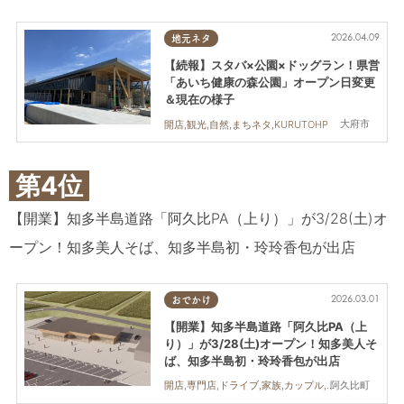
2026.04.09
地元ネタ
【続報】スタバ×公園×ドッグラン！県営
「あいち健康の森公園」オープン日変更
＆現在の様子
大府市
開店,観光,自然,まちネタ,KURUTOHP
第4位
【開業】知多半島道路「阿久比PA（上り）」が3/28(土)オ
ープン！知多美人そば、知多半島初・玲玲香包が出店
2026.03.01
おでかけ
【開業】知多半島道路「阿久比PA（上
り）」が3/28(土)オープン！知多美人そ
ば、知多半島初・玲玲香包が出店
阿久比町
開店,専門店,ドライブ,家族,カップル,おひとりさま,友人