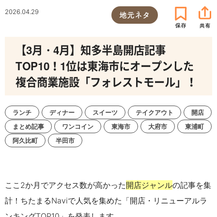
2026.04.29
地元ネタ
【3月・4月】知多半島開店記事
TOP10！1位は東海市にオープンした
複合商業施設「フォレストモール」！
ランチ
ディナー
スイーツ
テイクアウト
開店
まとめ記事
ワンコイン
東海市
大府市
東浦町
阿久比町
半田市
ここ2か月でアクセス数が高かった
開店ジャンル
の記事を集
計！
ちたまるNaviで人気を集めた「開店・リニューアルラ
ンキングTOP10」を発表します。