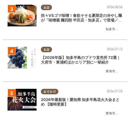
2026.08.06
お店
担々VSゴマ味噌！食欲そそる夏限定の冷やし麺
が「味噌蔵 麺四朗 半田店・知多店」で登場／ち
たまる広告
知多市
,
半田市
2026.07.12
お店
【2026年版】知多半島のブドウ直売所 72選｜
大府市・東浦町ほかエリア別に一挙紹介
東海市
,
大府市
,
東
2026.07.03
おでかけ
2026年最新版！愛知県 知多半島花火大会まと
め 【随時更新】
東海市
,
大府市
,
知