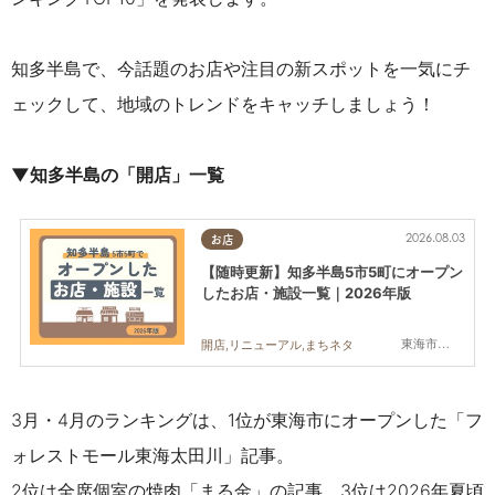
知多半島で、今話題のお店や注目の新スポットを一気にチ
ェックして、地域のトレンドをキャッチしましょう！
▼知多半島の「開店」一覧
2026.08.03
お店
【随時更新】知多半島5市5町にオープン
したお店・施設一覧｜2026年版
東海市,大府市,知多市,東浦町,阿久比町,半田市,常滑市,武豊町,美浜町,南知多町
開店,リニューアル,まちネタ
3月・4月のランキングは、1位が東海市にオープンした「フ
ォレストモール東海太田川」
記事。
2位は
全席個室の焼肉「まる金」の記事、3位は2026年夏頃