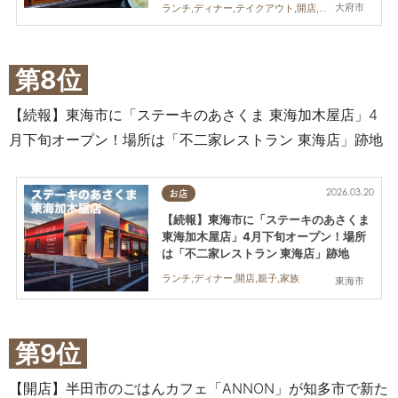
大府市
ランチ,ディナー,テイクアウト,開店,家族,おひとりさま,友人,KURUTOHP
第8位
【続報】東海市に「ステーキのあさくま 東海加木屋店」4
月下旬オープン！場所は「不二家レストラン 東海店」跡地
2026.03.20
お店
【続報】東海市に「ステーキのあさくま
東海加木屋店」4月下旬オープン！場所
は「不二家レストラン 東海店」跡地
ランチ,ディナー,開店,親子,家族
東海市
第9位
【開店】半田市のごはんカフェ「ANNON」が知多市で新た