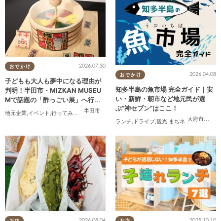
2026.07.30
おでかけ
2026.04.08
おでかけ
子どもも大人も夢中になる理由が
知多半島の魚市場 完全ガイド｜安
判明！半田市・MIZKAN MUSEU
い・新鮮・朝市など地元民が選
Mで話題の「酢っごい展」へ行っ
ぶ“神セブン”はここ！
てみた｜7/25(土)～8/30(日)／ち
半田市
地元企業
,
イベント
,
行ってみたレポ
,
ちたまる広告
,
親子
,
家族
,
友人
たまる広告
大府市
,
半田
ランチ
,
ドライブ
,
観光
,
まちネタ
,
連載
,
家族
,
2026.08.04
2025.10.10
お店
お店