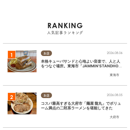
RANKING
人気記事ランキング
2026.08.06
お店
本格キューバサンドと心地よい音楽で、人と人
をつなぐ場所。東海市「JAMMIN'STANDHOU
SE」に行ってみた
東海市
2026.08.05
お店
コスパ最高すぎる大府市「麺屋 龍丸」でボリュ
ーム満点の二郎系ラーメンを堪能してきた
大府市