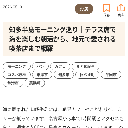
2026.05.10
お店
知多半島モーニング巡り｜テラス席で
海を楽しむ朝活から、地元で愛される
喫茶店まで網羅
モーニング
パン
カフェ
まとめ記事
コスパ抜群
東海市
知多市
阿久比町
半田市
常滑市
美浜町
海に囲まれた知多半島には、絶景カフェやこだわりベーカ
リーが揃っています。名古屋から車で1時間弱とアクセスも
良く、週末の朝活には最高のロケーションといえます。 今