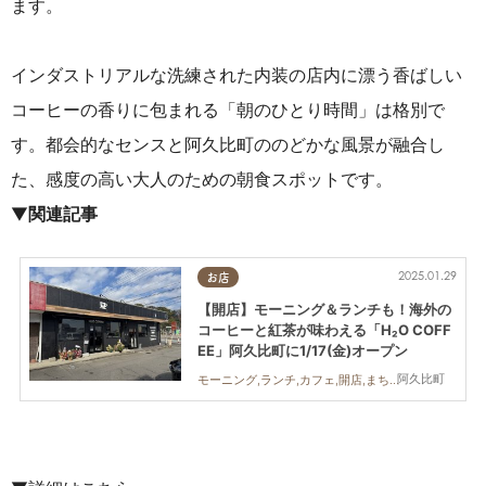
ます。
インダストリアルな洗練された内装の店内に漂う香ばしい
コーヒーの香りに包まれる「朝のひとり時間」は格別で
す。都会的なセンスと阿久比町ののどかな風景が融合し
た、感度の高い大人のための朝食スポットです。
▼
関連記事
2025.01.29
お店
【開店】モーニング＆ランチも！海外の
コーヒーと紅茶が味わえる「H₂O COFF
EE」阿久比町に1/17(金)オープン
阿久比町
モーニング,ランチ,カフェ,開店,まちネタ