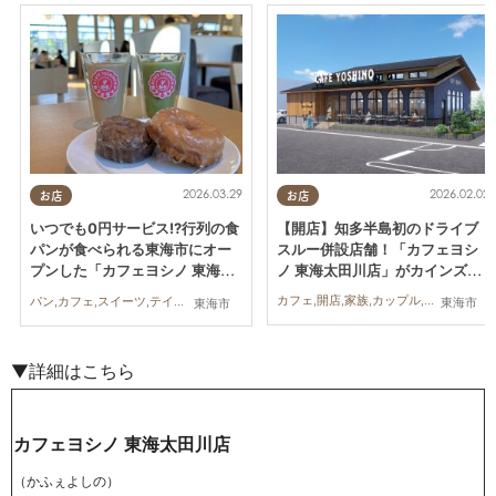
2026.02.02
2026.03.29
お店
お店
【開店】知多半島初のドライブ
いつでも0円サービス!?行列の食
スルー併設店舗！「カフェヨシ
パンが食べられる東海市にオー
ノ 東海太田川店」がカインズ敷
プンした「カフェヨシノ 東海太
地内に3/25(水)オープン
田川店」に行ってみた
カフェ,開店,家族,カップル,おひとりさま,友人
パン,カフェ,スイーツ,テイクアウト,家族,カップル,おひとりさま,友人
東海市
東海市
▼詳細はこちら
カフェヨシノ 東海太田川店
（かふぇよしの）