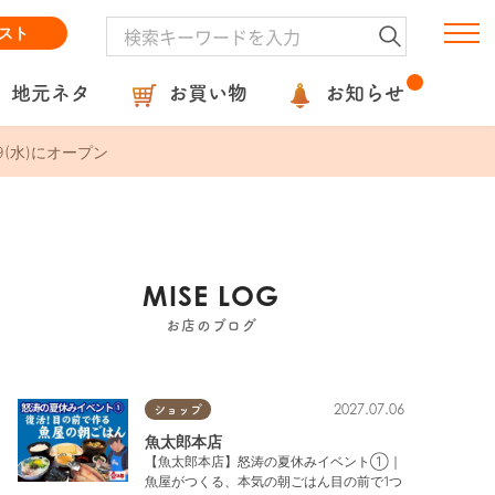
スト
地元ネタ
お買い物
お知らせ
(水)にオープン
MISE LOG
お店のブログ
2027.07.06
ショップ
魚太郎本店
【魚太郎本店】怒涛の夏休みイベント①｜
魚屋がつくる、本気の朝ごはん目の前で1つ