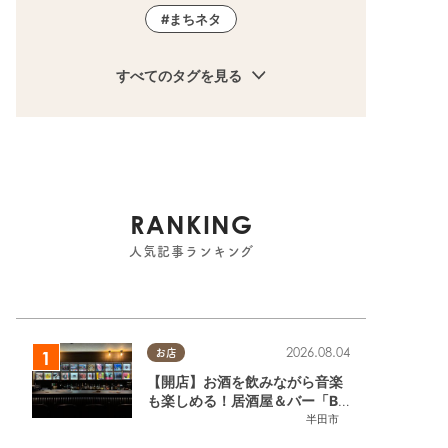
まちネタ
すべてのタグを見る
RANKING
人気記事ランキング
2026.08.04
お店
【開店】お酒を飲みながら音楽
も楽しめる！居酒屋＆バー「BL
OOMY（ブルーミー）」が7/3
半田市
(金)半田市でオープン