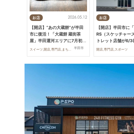
2026.05.12
お店
お店
【開店】“あの大蔵餅”が半田
【開店】半田市に「S
市に復活！「大蔵餅 蔵街茶
RS（スケッチャー
屋」半田運河エリアに7月初旬
トレット店舗が6/3
オープン予定
ン予定！出店場所や
半田市
スイーツ,開店,専門店,まちネタ
開店,専門店,スポーツ
子は？