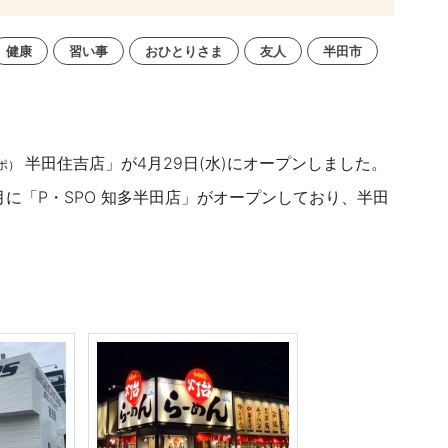
健康
習い事
おひとりさま
友人
半田市
半田住吉店」が4月29日(水)にオープンしました。
ポ）
月に
「P・SPO 知多半田
店」がオープンしており、
半田