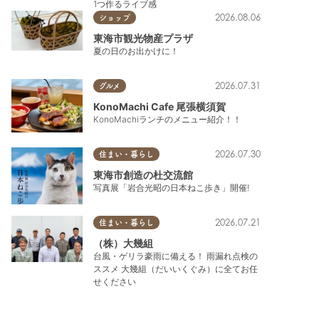
1つ作るライブ感
2026.08.06
ショップ
東海市観光物産プラザ
夏の日のお出かけに！
2026.07.31
グルメ
KonoMachi Cafe 尾張横須賀
KonoMachiランチのメニュー紹介！！
2026.07.30
住まい・暮らし
東海市創造の杜交流館
写真展「岩合光昭の日本ねこ歩き」開催!
2026.07.21
住まい・暮らし
（株）大幾組
台風・ゲリラ豪雨に備える！ 雨漏れ点検の
ススメ 大幾組（だいいくぐみ）に全てお任
せください