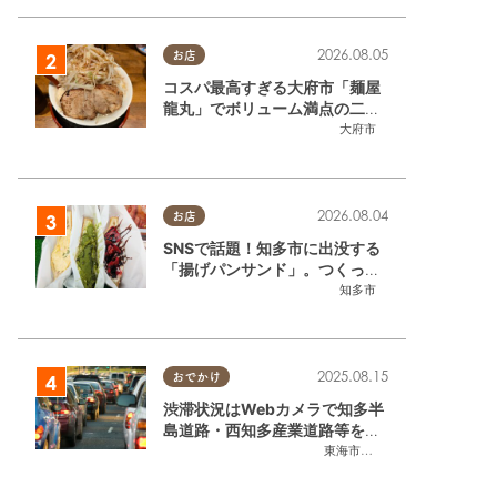
2026.08.05
お店
コスパ最高すぎる大府市「麺屋
龍丸」でボリューム満点の二郎
系ラーメンを堪能してきた
大府市
2026.08.04
お店
SNSで話題！知多市に出没する
「揚げパンサンド」。つくって
いるのはお祭りお兄さん!?【ち
知多市
たまる調査隊#55】
2025.08.15
おでかけ
渋滞状況はWebカメラで知多半
島道路・西知多産業道路等をチ
ェック
東海市
,
大府市
,
知多市
,
東浦町
,
常