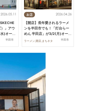
2026.05.11
2026.04.26
お店
KECHE
【開店】長年愛されるラーメ
ズ）」アウ
ンを半田市でも！「灯台らー
(水)オープ
めん 半田店」が3/2(月)オープ
現在の様
ン
半田市
半田市
ラーメン,開店,まちネタ