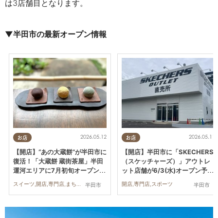
は3店舗目となります。
▼半田市の最新オープン情報
2026.05.12
2026.05.11
お店
お店
【開店】“あの大蔵餅”が半田市に
【開店】半田市に「SKECHERS
復活！「大蔵餅 蔵街茶屋」半田
（スケッチャーズ）」アウトレ
運河エリアに7月初旬オープン予
ット店舗が6/3(水)オープン予
定
定！出店場所や現在の様子は？
スイーツ,開店,専門店,まちネタ
開店,専門店,スポーツ
半田市
半田市