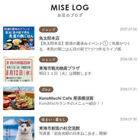
MISE LOG
お店のブログ
2027.07.06
ショップ
魚太郎本店
【魚太郎本店】怒涛の夏休みイベント①｜魚屋がつく
る、本気の朝ごはん目の前で1つ1つ作るライブ感
2026.08.10
ショップ
東海市観光物産プラザ
明日１１日（火）は開館します
2026.07.31
グルメ
KonoMachi Cafe 尾張横須賀
KonoMachiランチのメニュー紹介！！
2026.07.30
住まい・暮らし
東海市創造の杜交流館
写真展「岩合光昭の日本ねこ歩き」開催!