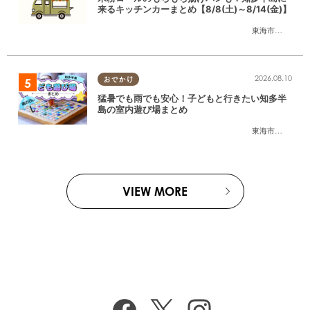
来るキッチンカーまとめ【8/8(土)～8/14(金)】
東海市
,
大府市
,
知
2026.08.10
おでかけ
猛暑でも雨でも安心！子どもと行きたい知多半
島の室内遊び場まとめ
東海市
,
大府市
,
知
VIEW MORE