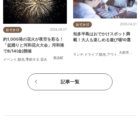
2025.04.21
おでかけ
2026.08.07
おでかけ
知多半島はおでかけスポット満
約1,000発の花火が夜空を彩る！
載！大人も楽しめる遊び場10選
「盆踊りと河和花火大会」河和港
で8/14(金)開催
大府市
,
東浦
ランチ
,
ドライブ
,
観光
,
アウトドア
,
親子
,
カッ
美浜町
イベント
,
観光
,
季節ネタ
,
花火
記事一覧