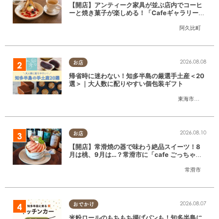
【開店】アンティーク家具が並ぶ店内でコーヒ
ーと焼き菓子が楽しめる！「CafeギャラリーA
gui」が6/1(月)阿久比町でリニューアルオープ
阿久比町
ン
2026.08.08
お店
帰省時に迷わない！知多半島の厳選手土産＜20
選＞｜大人数に配りやすい個包装ギフト
東海市
,
大府市
,
知
2026.08.10
お店
【開店】常滑焼の器で味わう絶品スイーツ！8
月は桃、9月は…？常滑市に「cafe ごっちゃ」
が6/15(月)オープン
常滑市
2026.08.07
おでかけ
米粉ロールのもちもち揚げパンも！知多半島に