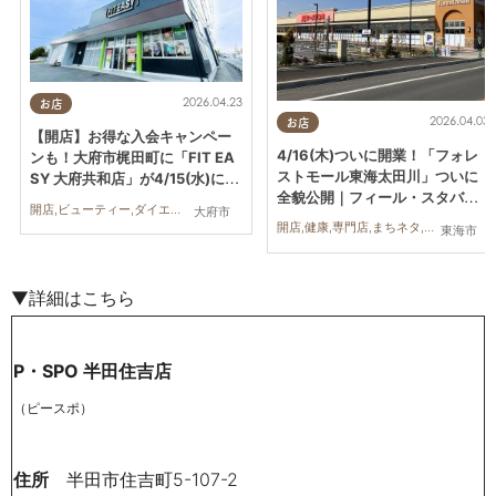
2026.04.23
お店
2026.04.03
お店
【開店】お得な入会キャンペー
4/16(木)ついに開業！「フォレ
ンも！大府市梶田町に「FIT EA
ストモール東海太田川」ついに
SY 大府共和店」が4/15(水)にオ
全貌公開｜フィール・スタバ・
ープン
開店,ビューティー,ダイエット,健康,KURUTOHP
大府市
ケーズデンキほか／ちたまる広
開店,健康,専門店,まちネタ,ちたまる広告
東海市
告
▼詳細はこちら
P・SPO 半田住吉店
（ピースポ）
住所
半田市住吉町5-107-2