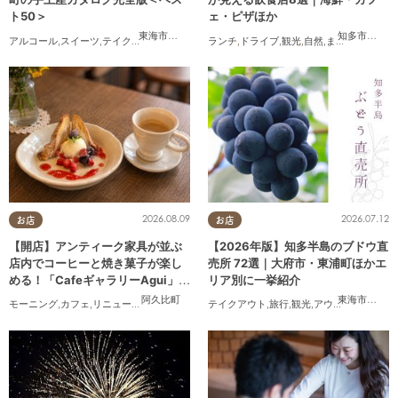
ト50＞
ェ・ピザほか
東海市
,
大府市
,
知多市
,
東浦町
,
阿久比町
,
半田市
,
常滑市
知多市
,
,
常滑
武豊
アルコール
,
スイーツ
,
テイクアウト
,
まとめ記事
ランチ
,
ドライブ
,
観光
,
自然
,
まちネタ
,
季節ネ
2026.08.09
2026.07.12
お店
お店
【開店】アンティーク家具が並ぶ
【2026年版】知多半島のブドウ直
店内でコーヒーと焼き菓子が楽し
売所 72選｜大府市・東浦町ほかエ
める！「CafeギャラリーAgui」が
リア別に一挙紹介
6/1(月)阿久比町でリニューアルオ
阿久比町
東海市
,
大府
モーニング
,
カフェ
,
リニューアル
,
おひとりさま
テイクアウト
,
友人
,
旅行
,
観光
,
アウトドア
,
まちネ
ープン