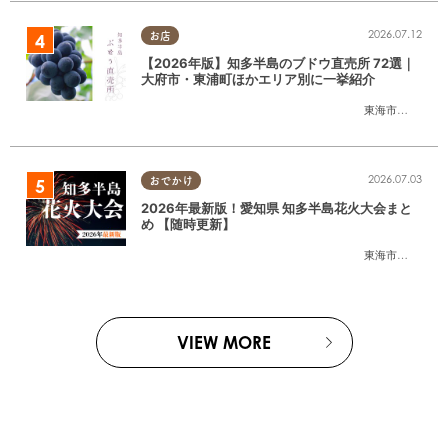
2026.07.12
お店
【2026年版】知多半島のブドウ直売所 72選｜
大府市・東浦町ほかエリア別に一挙紹介
東海市
,
大府市
,
東
2026.07.03
おでかけ
2026年最新版！愛知県 知多半島花火大会まと
め 【随時更新】
東海市
,
大府市
,
知
VIEW MORE