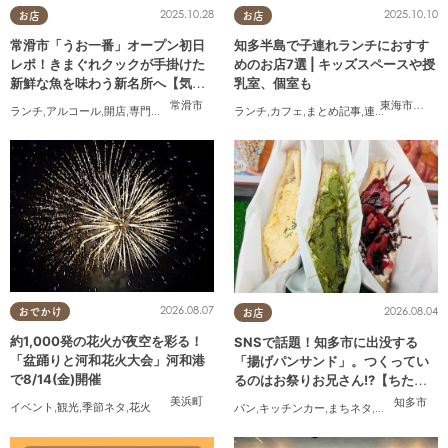
2025.10.28
2025.10.10
お店
お店
常滑市「うお一番」オープン初日
知多半島で子連れランチにおすす
レポ！きまぐれクックが手掛けた
めのお店7選 | キッズスペースや授
新鮮な魚を味わう新名所へ【気に
乳室、個室も
なるリサーチ#31】
常滑市
東海市
,
大府
ランチ
,
アルコール
,
開店
,
専門店
,
気になるリサーチ
ランチ
,
家族
,
カフェ
,
おひとりさま
,
まとめ記事
,
連載
,
親子
,
個室
2026.08.07
2026.08.04
おでかけ
お店
約1,000発の花火が夜空を彩る！
SNSで話題！知多市に出没する
「盆踊りと河和花火大会」河和港
「揚げパンサンド」。つくってい
で8/14(金)開催
るのはお祭りお兄さん!?【ちたま
る調査隊#55】
美浜町
知多市
イベント
,
観光
,
季節ネタ
,
花火
パン
,
キッチンカー
,
まちネタ
,
ちたまる調査