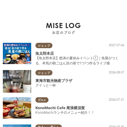
MISE LOG
お店のブログ
2027.07.06
ショップ
魚太郎本店
【魚太郎本店】怒涛の夏休みイベント①｜魚屋がつく
る、本気の朝ごはん目の前で1つ1つ作るライブ感
2026.08.07
ショップ
東海市観光物産プラザ
グイっと一杯
2026.07.31
グルメ
KonoMachi Cafe 尾張横須賀
KonoMachiランチのメニュー紹介！！
2026.07.30