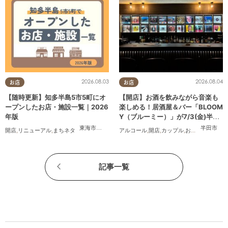
2026.08.03
2026.08.04
お店
お店
【随時更新】知多半島5市5町にオ
【開店】お酒を飲みながら音楽も
ープンしたお店・施設一覧｜2026
楽しめる！居酒屋＆バー「BLOOM
年版
Y（ブルーミー）」が7/3(金)半田
市でオープン
東海市
,
大府市
,
知多市
,
東浦町
,
阿久比町
,
半田市
,
常滑市
半田市
,
武豊
開店
,
リニューアル
,
まちネタ
アルコール
,
開店
,
カップル
,
おひとりさま
,
友
記事一覧