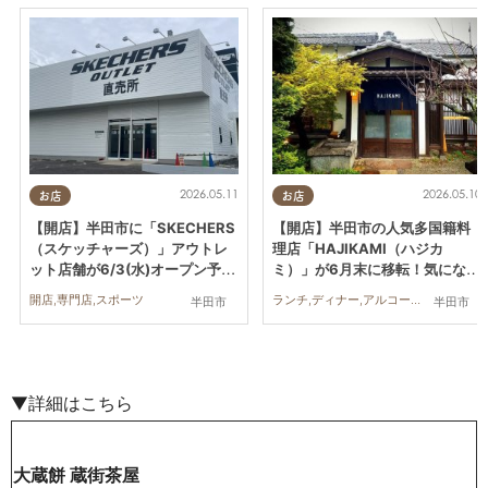
2026.05.11
2026.05.10
お店
お店
【開店】半田市に「SKECHERS
【開店】半田市の人気多国籍料
（スケッチャーズ）」アウトレ
理店「HAJIKAMI（ハジカ
ット店舗が6/3(水)オープン予
ミ）」が6月末に移転！気になる
定！出店場所や現在の様子は？
移転先は？
開店,専門店,スポーツ
ランチ,ディナー,アルコール,カフェ,スイーツ,テイクアウト,開店
半田市
半田市
▼詳細はこちら
大蔵餅 蔵街茶屋