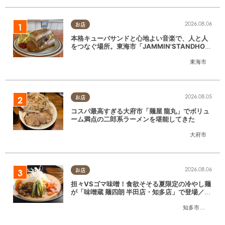
2026.08.06
お店
本格キューバサンドと心地よい音楽で、人と人
をつなぐ場所。東海市「JAMMIN'STANDHOU
SE」に行ってみた
東海市
2026.08.05
お店
コスパ最高すぎる大府市「麺屋 龍丸」でボリュ
ーム満点の二郎系ラーメンを堪能してきた
大府市
2026.08.06
お店
担々VSゴマ味噌！食欲そそる夏限定の冷やし麺
が「味噌蔵 麺四朗 半田店・知多店」で登場／ち
たまる広告
知多市
,
半田市