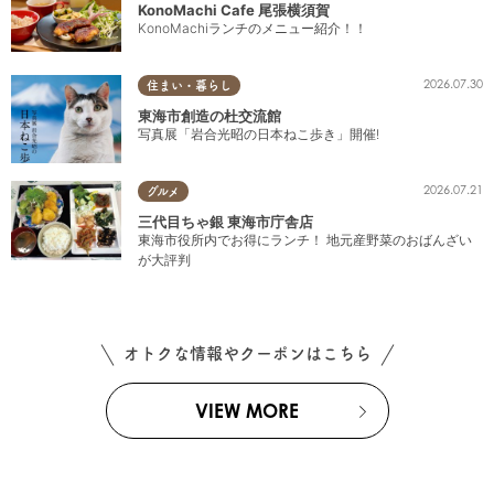
KonoMachi Cafe 尾張横須賀
KonoMachiランチのメニュー紹介！！
2026.07.30
住まい・暮らし
東海市創造の杜交流館
写真展「岩合光昭の日本ねこ歩き」開催!
2026.07.21
グルメ
三代目ちゃ銀 東海市庁舎店
東海市役所内でお得にランチ！ 地元産野菜のおばんざい
が大評判
オトクな情報やクーポンはこちら
VIEW MORE