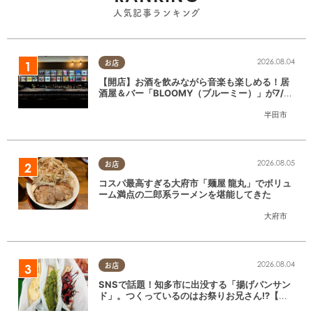
人気記事ランキング
2026.08.04
お店
【開店】お酒を飲みながら音楽も楽しめる！居
酒屋＆バー「BLOOMY（ブルーミー）」が7/3
(金)半田市でオープン
半田市
2026.08.05
お店
コスパ最高すぎる大府市「麺屋 龍丸」でボリュ
ーム満点の二郎系ラーメンを堪能してきた
大府市
2026.08.04
お店
SNSで話題！知多市に出没する「揚げパンサン
ド」。つくっているのはお祭りお兄さん!?【ち
たまる調査隊#55】