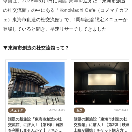
今回は、2026年5月1日に開館1周年を迎えた「東海市創造
の杜交流館」の中にある「KonoMachi Cafe（コノマチカフ
ェ）東海市創造の杜交流館」で
、
1周年記念限定メニューが
登場していると聞き、早速リサーチしてきました！
▼東海市創造の杜交流館って？
2025.04.08
2025.04.11
地元ネタ
お店
話題の新施設「東海市創造の杜
話題の新施設「東海市創造の杜
交流館」に潜入！【第1弾｜施設
交流館」に潜入！【第2弾｜映画
を利用しませんか？ 】／ちたま
上映が開始！チケット購入方法