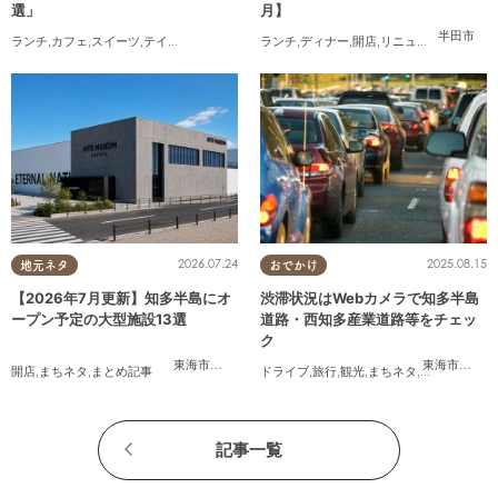
選」
月】
半田市
ランチ
,
カフェ
,
スイーツ
,
テイクアウト
ランチ
,
ディナー
,
開店
,
リニューアル
,
まとめ
2026.07.24
2025.08.15
地元ネタ
おでかけ
【2026年7月更新】知多半島にオ
渋滞状況はWebカメラで知多半島
ープン予定の大型施設13選
道路・西知多産業道路等をチェッ
ク
東海市
,
大府市
,
知多市
,
美浜町
,
南知多町
東海市
,
大府
開店
,
まちネタ
,
まとめ記事
ドライブ
,
旅行
,
観光
,
まちネタ
,
渋滞
記事一覧