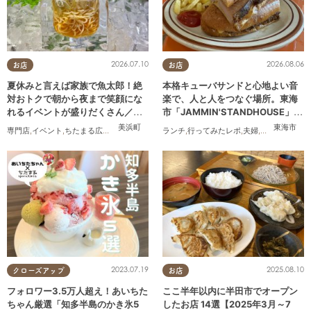
2026.07.10
2026.08.06
お店
お店
夏休みと言えば家族で魚太郎！絶
本格キューバサンドと心地よい音
対おトクで朝から夜まで笑顔にな
楽で、人と人をつなぐ場所。東海
れるイベントが盛りだくさん／ち
市「JAMMIN'STANDHOUSE」に
たまる広告
行ってみた
美浜町
東海市
専門店
,
イベント
,
ちたまる広告
,
家族
ランチ
,
行ってみたレポ
,
夫婦
,
おひとりさま
,
2023.07.19
2025.08.10
クローズアップ
お店
フォロワー3.5万人超え！あいちた
ここ半年以内に半田市でオープン
ちゃん厳選「知多半島のかき氷5
したお店 14選【2025年3月～7