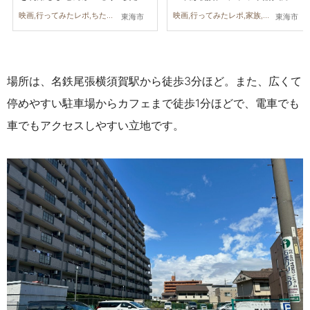
る広告
は？ 】／ちたまる広告
映画,行ってみたレポ,ちたまる広告,家族,友人
映画,行ってみたレポ,家族,友人
東海市
東海市
場所は、名鉄尾張横須賀駅から徒歩3分ほど。
また、広くて
停めやすい駐車場からカフェまで徒歩1分ほどで、電車でも
車でもアクセスしやすい立地です。