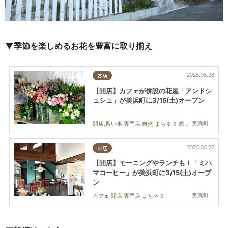
▼季節を楽しめるお花を豊富に取り揃え
2025.05.28
お店
【開店】カフェが併設の花屋「アンドシ
ュシュ」が美浜町に3/15(土)オープン
美浜町
開店,習い事,専門店,自然,まちネタ,親子,夫婦,家族,カップル,おひとりさま,友人,ペット,花
2025.05.27
お店
【開店】モーニングやランチも！「ミハ
マコーヒー」が美浜町に3/15(土)オープ
ン
美浜町
カフェ,開店,専門店,まちネタ