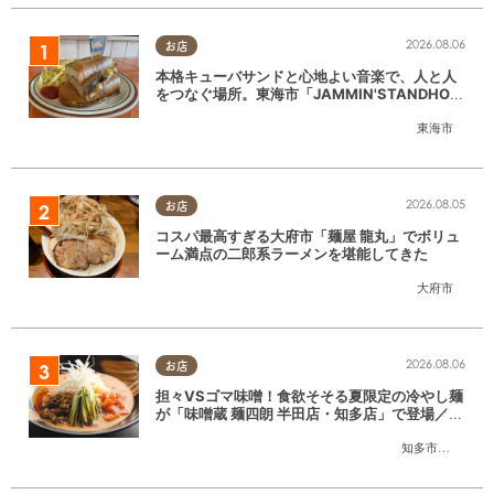
2026.08.06
お店
本格キューバサンドと心地よい音楽で、人と人
をつなぐ場所。東海市「JAMMIN'STANDHOU
SE」に行ってみた
東海市
2026.08.05
お店
コスパ最高すぎる大府市「麺屋 龍丸」でボリュ
ーム満点の二郎系ラーメンを堪能してきた
大府市
2026.08.06
お店
担々VSゴマ味噌！食欲そそる夏限定の冷やし麺
が「味噌蔵 麺四朗 半田店・知多店」で登場／ち
たまる広告
知多市
,
半田市