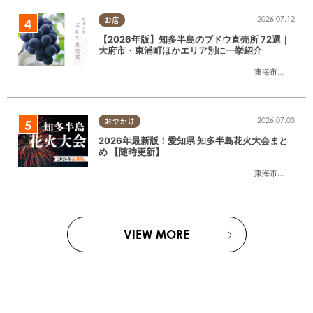
2026.07.12
お店
【2026年版】知多半島のブドウ直売所 72選｜
大府市・東浦町ほかエリア別に一挙紹介
東海市
,
大府市
,
東
2026.07.03
おでかけ
2026年最新版！愛知県 知多半島花火大会まと
め 【随時更新】
東海市
,
大府市
,
知
VIEW MORE