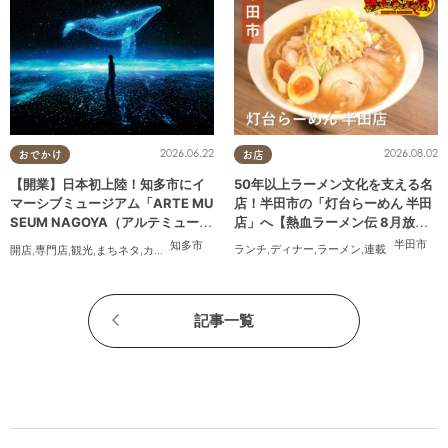
2026.08.02
2026.06.22
お店
おでかけ
50年以上ラーメン文化を支える名
【開業】日本初上陸！知多市にイ
店！半田市の「灯台らーめん 半田
マーシブミュージアム「ARTE MU
店」へ【熱血ラーメン伝 8月放
SEUM NAGOYA（アルテミュージ
送】
アムナゴヤ）」が2026年11月下旬
半田市
知多市
ランチ
,
ディナー
,
ラーメン
,
連載
開店
,
専門店
,
観光
,
まちネタ
,
カップル
,
友人
にオープン
記事一覧