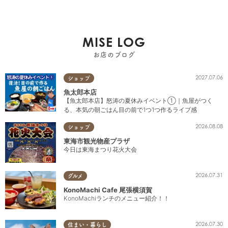
MISE LOG
お店のブログ
2027.07.06
ショップ
魚太郎本店
【魚太郎本店】怒涛の夏休みイベント①｜魚屋がつく
る、本気の朝ごはん目の前で1つ1つ作るライブ感
2026.08.08
ショップ
東海市観光物産プラザ
今日は東海まつり花火大会
2026.07.31
グルメ
KonoMachi Cafe 尾張横須賀
KonoMachiランチのメニュー紹介！！
2026.07.30
住まい・暮らし