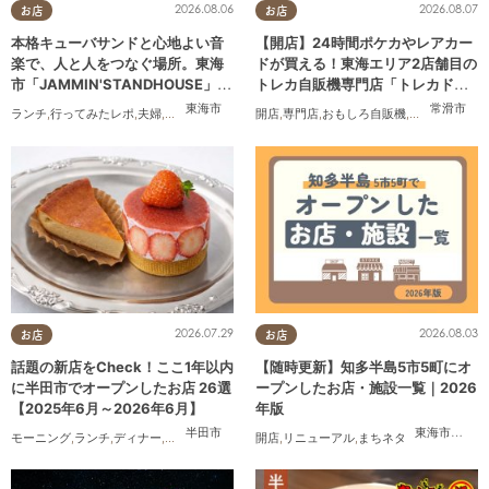
2026.08.06
2026.08.07
お店
お店
本格キューバサンドと心地よい音
【開店】24時間ポケカやレアカー
楽で、人と人をつなぐ場所。東海
ドが買える！東海エリア2店舗目の
市「JAMMIN'STANDHOUSE」に
トレカ自販機専門店「トレカドリ
行ってみた
ーム」が常滑市に8/7(金)オープン
東海市
常滑市
ランチ
,
行ってみたレポ
,
夫婦
,
おひとりさま
,
友人
開店
,
専門店
,
おもしろ自販機
,
カップル
,
おひ
2026.07.29
2026.08.03
お店
お店
話題の新店をCheck！ここ1年以内
【随時更新】知多半島5市5町にオ
に半田市でオープンしたお店 26選
ープンしたお店・施設一覧｜2026
【2025年6月～2026年6月】
年版
半田市
東海市
,
大府
モーニング
,
ランチ
,
ディナー
,
アルコール
,
ラーメン
開店
,
パン
,
リニューアル
,
カフェ
,
スイーツ
,
まちネタ
,
テイクアウト
,
開