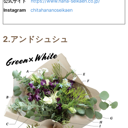
公式サイト
https://www.hana-seikaen.co.jp/
Instagram
chitahananoseikaen
2.アンドシュシュ