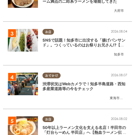
ーム満点の二郎系ラーメンを堪能してきた
大府市
2026.08.04
お店
SNSで話題！知多市に出没する「揚げパンサン
ド」。つくっているのはお祭りお兄さん!?【ち
たまる調査隊#55】
知多市
2026.08.07
おでかけ
渋滞状況はWebカメラで！知多半島道路・西知
多産業道路等の今をチェック
東海市
,
大府市
,
知
2026.08.02
お店
50年以上ラーメン文化を支える名店！半田市の
「灯台らーめん 半田店」へ【熱血ラーメン伝 8