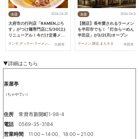
2026.04.30
2026.04.26
お店
お店
大府市の行列店「RAMENぶろ
【開店】長年愛されるラーメン
す」がつけ麺専門店に5/30(土)
を半田市でも！「灯台らーめん
リニューアル！今だけ定番メニ
半田店」が3/2(月)オープン
ュー「牛白湯つけ麺」を実食
ランチ,ディナー,ラーメン,リニューアル,行ってみたレポ,家族,おひとりさま,KURUTOHP
ラーメン,開店,まちネタ
大府市
半田市
▼詳細はこちら
茶屋亭
（ちゃやてい）
住所
常滑市新開町1-98-4
電話
0569-35-3184
営業時間
11:00～14:00、18:00～21:00