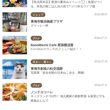
【魚太郎本店】怒涛の夏休みイベント①｜魚屋がつく
る、本気の朝ごはん目の前で1つ1つ作るライブ感
2026.08.07
ショップ
東海市観光物産プラザ
グイっと一杯
2026.07.31
グルメ
KonoMachi Cafe 尾張横須賀
KonoMachiランチのメニュー紹介！！
2026.07.30
住まい・暮らし
東海市創造の杜交流館
写真展「岩合光昭の日本ねこ歩き」開催!
2026.07.21
グルメ
ノンナカコーレ
キッズランチ780円！ 地元農家の新鮮野菜 ＆薪窯ピザを
家族みんなで