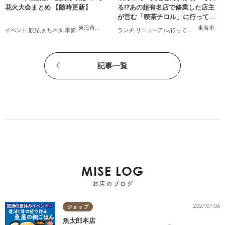
花火大会まとめ 【随時更新】
る!?あの超有名店で修業した店主
が営む「喫茶チロル」に行ってみ
た
東海市
,
大府市
,
知多市
,
東浦町
,
阿久比町
,
半田市
,
常滑市
東海市
,
武豊
イベント
,
観光
,
まちネタ
,
季節ネタ
,
まとめ記事
,
親子
ランチ
,
夫婦
,
リニューアル
,
家族
,
カップル
,
行ってみたレポ
,
友人
,
夫婦
,
記事一覧
MISE LOG
お店のブログ
2027.07.06
ショップ
魚太郎本店