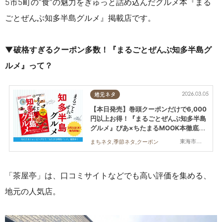
5市5町の“食”の魅力をぎゅっと詰め込んだグルメ本『まる
ごとぜんぶ知多半島グルメ』掲載店です。
▼破格すぎるクーポン多数！『まるごとぜんぶ知多半島グ
ルメ』って？
2026.03.05
地元ネタ
【本日発売】巻頭クーポンだけで6,000
円以上お得！『まるごとぜんぶ知多半島
グルメ』ぴあ×ちたまるMOOK本徹底レ
ビュー
東海市,大府市,知多市,東浦町,阿久比町,半田市,常滑市,武豊町,美浜町,南知多町
まちネタ,季節ネタ,クーポン
「茶屋亭」は、口コミサイトなどでも高い評価を集める、
地元の人気店。