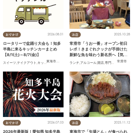
2026.08.01
2025.10.28
おでかけ
お店
ロータリーで盆踊り大会も！知多
常滑市「うお一番」オープン初日
半島に来るキッチンカーまとめ
レポ！きまぐれクックが手掛けた
【8/1(土)～8/7(金)】
新鮮な魚を味わう新名所へ【気に
なるリサーチ#31】
東海市
,
大府市
,
知多市
,
東浦町
,
阿久比町
,
半田市
,
常滑市
常滑市
,
武豊
スイーツ
,
テイクアウト
,
キッチンカー
,
イベント
ランチ
,
まとめ記事
,
アルコール
,
開店
,
専門店
,
気になるリ
2026.07.03
2025.11.12
おでかけ
お店
2026年最新版！愛知県 知多半島
東海市で「矢場とん」が食べられ