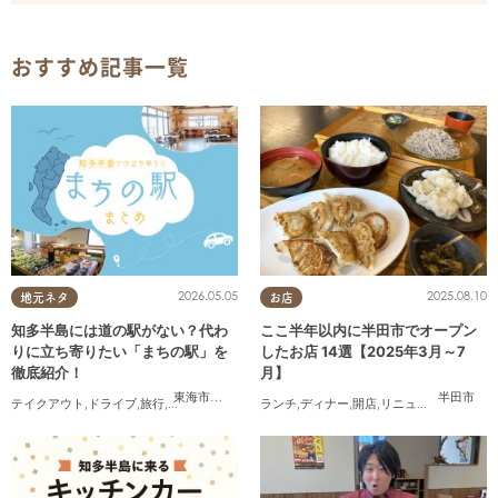
おすすめ記事一覧
2026.05.05
2025.08.10
地元ネタ
お店
知多半島には道の駅がない？代わ
ここ半年以内に半田市でオープン
りに立ち寄りたい「まちの駅」を
したお店 14選【2025年3月～7
徹底紹介！
月】
東海市
,
武豊町
,
美浜町
半田市
テイクアウト
,
ドライブ
,
旅行
,
観光
,
自然
ランチ
,
ディナー
,
開店
,
リニューアル
,
まとめ