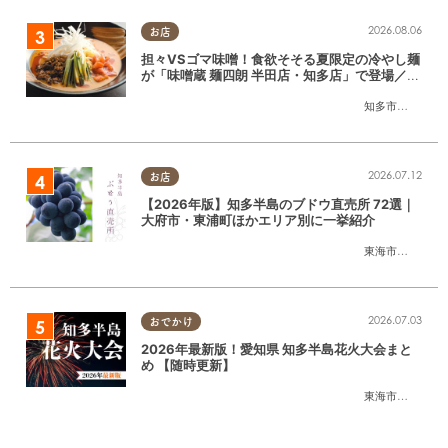
2026.08.06
お店
担々VSゴマ味噌！食欲そそる夏限定の冷やし麺
が「味噌蔵 麺四朗 半田店・知多店」で登場／ち
たまる広告
知多市
,
半田市
2026.07.12
お店
【2026年版】知多半島のブドウ直売所 72選｜
大府市・東浦町ほかエリア別に一挙紹介
東海市
,
大府市
,
東
2026.07.03
おでかけ
2026年最新版！愛知県 知多半島花火大会まと
め 【随時更新】
東海市
,
大府市
,
知