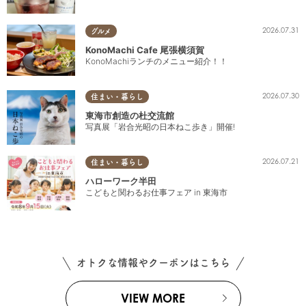
2026.07.31
グルメ
KonoMachi Cafe 尾張横須賀
KonoMachiランチのメニュー紹介！！
2026.07.30
住まい・暮らし
東海市創造の杜交流館
写真展「岩合光昭の日本ねこ歩き」開催!
2026.07.21
住まい・暮らし
ハローワーク半田
こどもと関わるお仕事フェア in 東海市
オトクな情報やクーポンはこちら
VIEW MORE