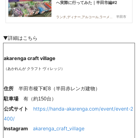
へ実際に行ってみた｜半田市編#2
半田市
ランチ,ディナー,アルコール,ラーメン,カフェ,スイーツ,まちネタ,まとめ記事,行ってみたレポ
▼詳細はこちら
akarenga craft village
（あかれんが クラフト ヴィレッジ）
住所
半田市榎下町8（半田赤レンガ建物）
駐車場
有
（約150台）
公式サイト
https://handa-akarenga.com/event/event-2
400/
Instagram
akarenga_craft_village