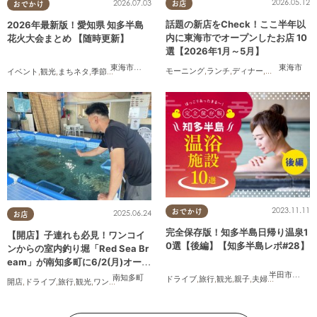
2026.05.12
2026.07.03
お店
おでかけ
話題の新店をCheck！ここ半年以
2026年最新版！愛知県 知多半島
内に東海市でオープンしたお店 10
花火大会まとめ 【随時更新】
選【2026年1月～5月】
東海市
東海市
,
大府市
,
知多市
,
東浦町
,
阿久比町
,
半田市
,
常滑市
,
武豊
モーニング
,
ランチ
,
ディナー
,
パン
,
カフェ
,
ス
イベント
,
観光
,
まちネタ
,
季節ネタ
,
まとめ記事
,
親子
,
夫婦
,
家族
,
カップル
,
友人
2023.11.11
おでかけ
2025.06.24
お店
完全保存版！知多半島日帰り温泉1
【開店】子連れも必見！ワンコイ
0選【後編】【知多半島レポ#28】
ンからの室内釣り堀「Red Sea Br
eam」が南知多町に6/2(月)オープ
ン
半田市
,
常滑
南知多町
ドライブ
,
旅行
,
観光
,
親子
,
夫婦
,
家族
,
知多半
開店
,
ドライブ
,
旅行
,
観光
,
ワンコイン