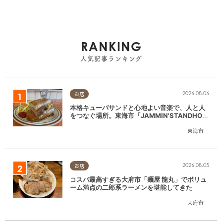
RANKING
人気記事ランキング
2026.08.06
お店
本格キューバサンドと心地よい音楽で、人と人
をつなぐ場所。東海市「JAMMIN'STANDHOU
SE」に行ってみた
東海市
2026.08.05
お店
コスパ最高すぎる大府市「麺屋 龍丸」でボリュ
ーム満点の二郎系ラーメンを堪能してきた
大府市