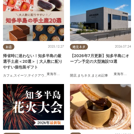
2025.12.27
2026.07.24
お店
地元ネタ
帰省時に迷わない！知多半島の厳
【2026年7月更新】知多半島にオ
選手土産＜20選＞｜大人数に配り
ープン予定の大型施設13選
やすい個包装ギフト
東海市
,
大府市
,
知多市
,
東浦町
,
阿久比町
,
半田市
,
常滑市
東海市
,
,
大府
武豊
カフェ
,
スイーツ
,
テイクアウト
,
まとめ記事
開店
,
まちネタ
,
まとめ記事