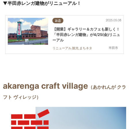
▼
半田赤レンガ建物がリニューアル！
2025.05.08
お店
【開業】ギャラリー＆カフェも新しく！
「半田赤レンガ建物」が4/25(金)リニュ
ーアル
半田市
リニューアル,観光,まちネタ
akarenga craft village
（あかれんが クラ
フト ヴィレッジ）