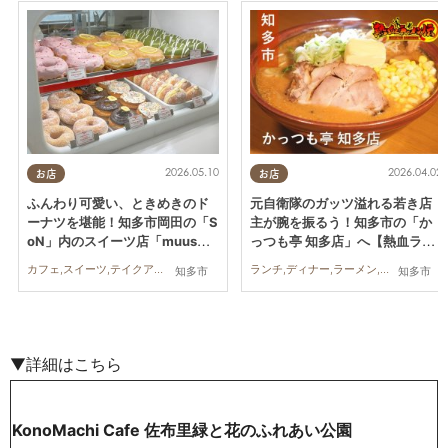
2026.05.10
2026.04.02
お店
お店
ふんわり可愛い、ときめきのド
元自衛隊のガッツ溢れる若き店
ーナツを堪能！知多市岡田の「S
主が腕を振るう！知多市の「か
oN」内のスイーツ店「muus」
っつも亭 知多店」へ【熱血ラー
に行ってみた
メン伝 4月放送】
カフェ,スイーツ,テイクアウト,行ってみたレポ
ランチ,ディナー,ラーメン,連載
知多市
知多市
▼詳細はこちら
KonoMachi Cafe 佐布里緑と花のふれあい公園