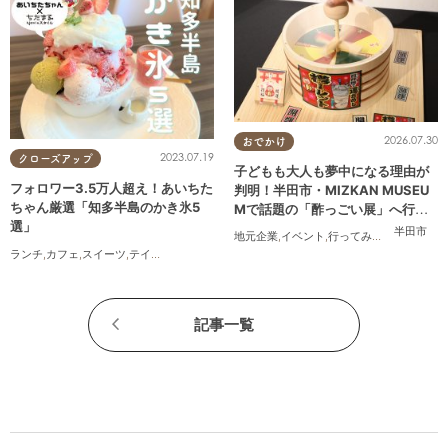
2026.07.30
おでかけ
2023.07.19
クローズアップ
子どもも大人も夢中になる理由が
フォロワー3.5万人超え！あいちた
判明！半田市・MIZKAN MUSEU
ちゃん厳選「知多半島のかき氷5
Mで話題の「酢っごい展」へ行っ
選」
てみた｜7/25(土)～8/30(日)／ち
半田市
地元企業
,
イベント
,
行ってみたレポ
,
ちたま
たまる広告
ランチ
,
カフェ
,
スイーツ
,
テイクアウト
記事一覧