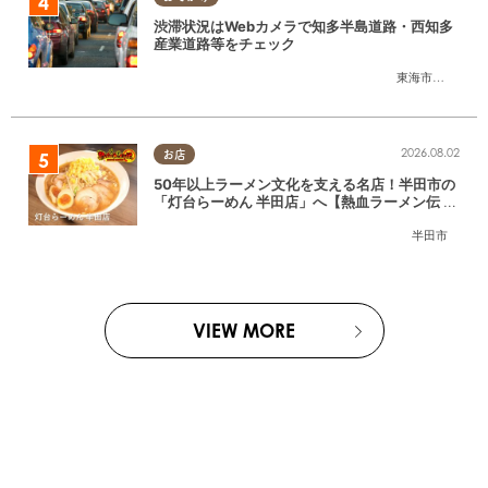
渋滞状況はWebカメラで知多半島道路・西知多
産業道路等をチェック
東海市
,
大府市
,
知
2026.08.02
お店
50年以上ラーメン文化を支える名店！半田市の
「灯台らーめん 半田店」へ【熱血ラーメン伝 8
月放送】
半田市
VIEW MORE