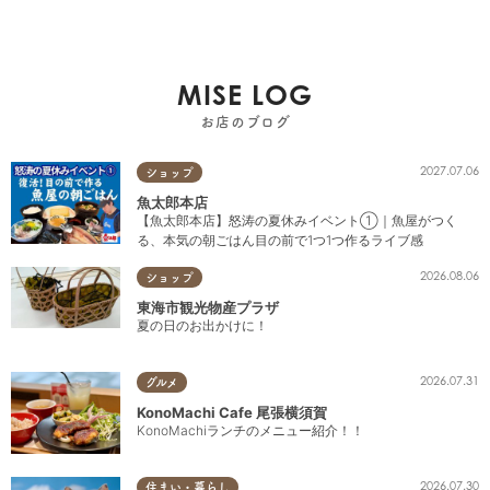
MISE LOG
お店のブログ
2027.07.06
ショップ
魚太郎本店
【魚太郎本店】怒涛の夏休みイベント①｜魚屋がつく
る、本気の朝ごはん目の前で1つ1つ作るライブ感
2026.08.06
ショップ
東海市観光物産プラザ
夏の日のお出かけに！
2026.07.31
グルメ
KonoMachi Cafe 尾張横須賀
KonoMachiランチのメニュー紹介！！
2026.07.30
住まい・暮らし