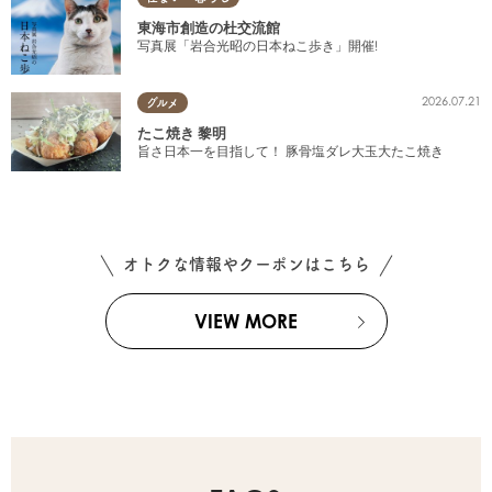
東海市創造の杜交流館
写真展「岩合光昭の日本ねこ歩き」開催!
2026.07.21
グルメ
たこ焼き 黎明
旨さ日本一を目指して！ 豚骨塩ダレ大玉大たこ焼き
オトクな情報やクーポンはこちら
VIEW MORE