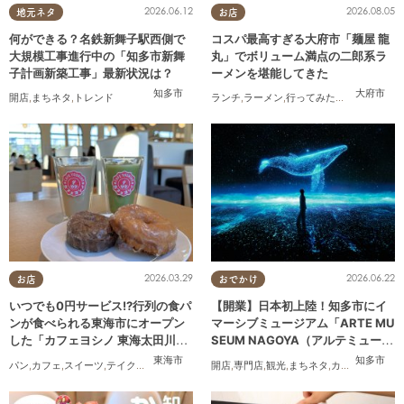
2026.06.12
2026.08.05
地元ネタ
お店
何ができる？名鉄新舞子駅西側で
コスパ最高すぎる大府市「麺屋 龍
大規模工事進行中の「知多市新舞
丸」でボリューム満点の二郎系ラ
子計画新築工事」最新状況は？
ーメンを堪能してきた
知多市
大府市
開店
,
まちネタ
,
トレンド
ランチ
,
ラーメン
,
行ってみたレポ
,
おひとり
2026.03.29
2026.06.22
お店
おでかけ
いつでも0円サービス!?行列の食パ
【開業】日本初上陸！知多市にイ
ンが食べられる東海市にオープン
マーシブミュージアム「ARTE MU
した「カフェヨシノ 東海太田川
SEUM NAGOYA（アルテミュージ
店」に行ってみた
アムナゴヤ）」が2026年11月下旬
東海市
知多市
パン
,
カフェ
,
スイーツ
,
テイクアウト
,
家族
,
カップル
開店
,
,
おひとりさま
専門店
,
観光
,
まちネタ
,
友人
,
カップル
,
友人
にオープン