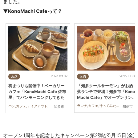
ました。
▼
KonoMachi Cafeって？
2025.11.30
2026.03.09
お店
お店
「知多クールサーモン」がお洒
梅まつりも開催中！ベーカリー
落ランチで登場！知多市「Kono
カフェ「KonoMachi Cafe 佐布
Machi Cafe」でオープンサンド
里」でパンモーニングしてきた
を実食
ランチ,カフェ,行ってみたレポ,カップル,おひとりさま,友人
パン,カフェ,テイクアウト,イベント,自然,行ってみたレポ
知多市
知多市
オープン1周年を記念したキャンペーン第2弾
が5月15日(金)