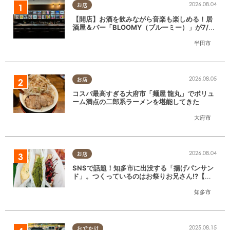
2026.08.04
お店
【開店】お酒を飲みながら音楽も楽しめる！居
酒屋＆バー「BLOOMY（ブルーミー）」が7/3
(金)半田市でオープン
半田市
2026.08.05
お店
コスパ最高すぎる大府市「麺屋 龍丸」でボリュ
ーム満点の二郎系ラーメンを堪能してきた
大府市
2026.08.04
お店
SNSで話題！知多市に出没する「揚げパンサン
ド」。つくっているのはお祭りお兄さん!?【ち
たまる調査隊#55】
知多市
2025.08.15
おでかけ