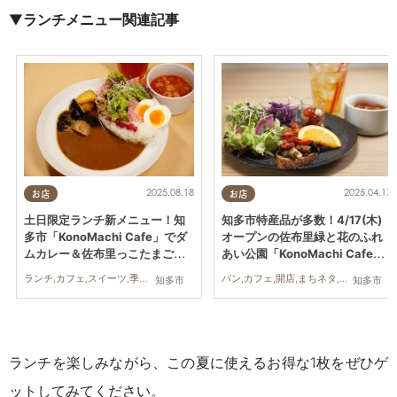
▼
ランチメニュー関連記事
2025.08.18
2025.04.17
お店
お店
土日限定ランチ新メニュー！知
知多市特産品が多数！4/17(木)
多市「KonoMachi Cafe」でダ
オープンの佐布里緑と花のふれ
ムカレー＆佐布里っこたまごプ
あい公園「KonoMachi Cafe」
リン登場／ちたまる広告
メニュー紹介／ちたまる広告
ランチ,カフェ,スイーツ,季節ネタ,家族
パン,カフェ,開店,まちネタ,ちたまる広告,家族
知多市
知多市
ランチを楽しみながら、この夏に使えるお得な1枚をぜひゲ
ットしてみてください。