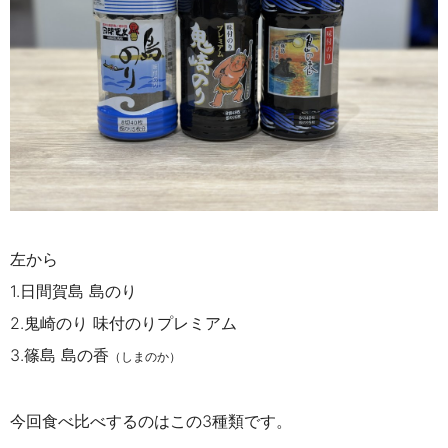
左から
1.日間賀島 島のり
2.鬼崎のり 味付のりプレミアム
3.篠島 島の香
（しまのか）
今回食べ比べするのはこの3種類です。