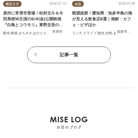
2026.07.15
2025.07.08
地元ネタ
お店
原作に常滑市登場！松村北斗＆今
眺望抜群！愛知県・知多半島の海
田美桜W主演の9/4(金)公開映画
が見える飲食店8選｜海鮮・カフ
『白鳥とコウモリ』東野圭吾の原
ェ・ピザほか
作小説を読んでみた
常滑市
知多市
,
常滑
観光
,
映画
,
まちネタ
,
おひとりさま
ランチ
,
ドライブ
,
観光
,
自然
,
まちネタ
,
季節ネ
記事一覧
MISE LOG
お店のブログ