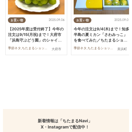
2025.09.06
2025.09.01
お買い物
お買い物
【2025年度は受付終了】今年の
今年の注文は9/4(木)まで！知多
注文は9/15(月祝)まで！大府市
半島の夏ミカン「さわみっこ」
「浜島守ぶどう園」のシャイン
を食べてみた／ちたまるショッ
マスカットを食べてみた／ちた
ピング
季節ネタ,ちたまるショッピング,行ってみたレポ
季節ネタ,ちたまるショッピング,行ってみたレポ
大府市
美浜町
まるショッピング
新着情報は「ちたまるNavi」
X・Instagramで配信中！