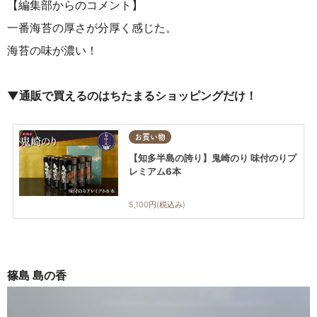
【編集部からのコメント】
一番海苔の厚さが分厚く感じた。
海苔の味が濃い！
▼通販で買えるのはちたまるショッピングだけ！
お買い物
【知多半島の誇り】鬼崎のり 味付のりプ
レミアム6本
5,100円(税込み)
篠島 島の香