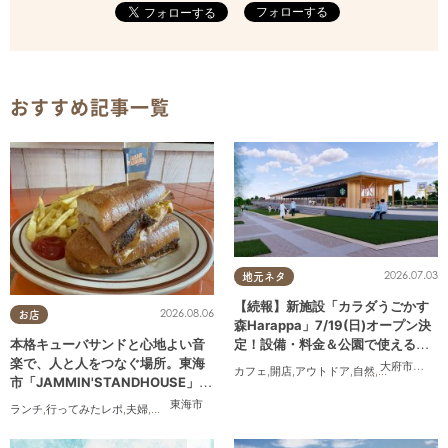
フォローする
おすすめ記事一覧
2026.07.03
地元ネタ
【続報】新施設「カラダうごかす
2026.08.06
お店
森Harappa」7/19(日)オープン決
定！設備・料金＆公園で使えるレ
本格キューバサンドと心地よい音
ンタルアイテムも登場
楽で、人と人をつなぐ場所。東海
大府市
,
東浦
カフェ
,
開店
,
アウトドア
,
自然
,
まちネタ
,
家族
市「JAMMIN'STANDHOUSE」に
行ってみた
東海市
ランチ
,
行ってみたレポ
,
夫婦
,
おひとりさま
,
友人