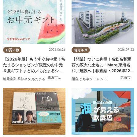
2026.06.26
2026.07.23
お買い物
地元ネタ
【2026年版】もうすぐお中元！ち
【開業】ついに判明！名鉄名和駅
たまるショッピング限定のお中元
西の広大な土地に「Marq 東海名
＆夏ギフトまとめ／ちたまるショ
和」建設へ｜駅直結・2026年12月
ッピング
着工予定
東海市
,
大府市
,
知多市
,
東浦町
,
阿久比町
,
半田市
,
常滑市
東海市
,
武豊
地元企業
,
季節ネタ
,
ちたまるショッピング
,
家族
開店
,
おうち時間
,
まちネタ
,
トレンド