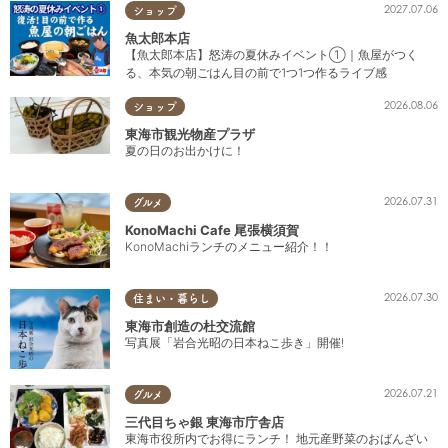
2027.07.06
ショップ
魚太郎本店
【魚太郎本店】怒涛の夏休みイベント①｜魚屋がつく
る、本気の朝ごはん目の前で1つ1つ作るライブ感
2026.08.06
ショップ
東海市観光物産プラザ
夏の日のお出かけに！
2026.07.31
グルメ
KonoMachi Cafe 尾張横須賀
KonoMachiランチのメニュー紹介！！
2026.07.30
住まい・暮らし
東海市創造の杜交流館
写真展「岩合光昭の日本ねこ歩き」開催!
2026.07.21
グルメ
三代目ちゃ銀 東海市庁舎店
東海市役所内でお得にランチ！ 地元産野菜のおばんざい