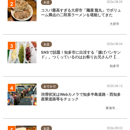
2026.08.05
お店
コスパ最高すぎる大府市「麺屋 龍丸」でボリュ
ーム満点の二郎系ラーメンを堪能してきた
大府市
2026.08.04
お店
SNSで話題！知多市に出没する「揚げパンサン
ド」。つくっているのはお祭りお兄さん!?【ち
たまる調査隊#55】
知多市
2025.08.15
おでかけ
渋滞状況はWebカメラで知多半島道路・西知多
産業道路等をチェック
東海市
,
大府市
,
知
2026.08.02
お店