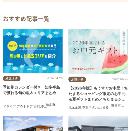
おすすめ記事一覧
2026.04.26
地元ネタ
2026.06.26
お買い物
季節別カレンダー付き｜知多半島
【2026年版】もうすぐお中元！ち
で獲れる旬の魚＆エリアまとめ
たまるショッピング限定のお中元
＆夏ギフトまとめ／ちたまるショ
ッピング
知多市
,
半田市
,
常滑市
,
南知多町
東海市
,
大府
ドライブ
,
アウトドア
,
自然
,
季節ネタ
地元企業
,
季節ネタ
,
ちたまるショッピング
,