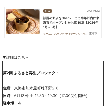
2026.05.12
お店
話題の新店をCheck！ここ半年以内に東
海市でオープンしたお店 10選【2026年
1月～5月】
東海市
モーニング,ランチ,ディナー,パン,カフェ,スイーツ,テイクアウト,キッチンカー,開店,まとめ記事,家族,おひとりさま,トレンド
▼詳細はこちら
第2回 ふるさと再生プロジェクト
住所
東海市加木屋町雉子野2-6
日時
6月13日(土)17:30～19:30（17:00受付開始）
駐車場
有