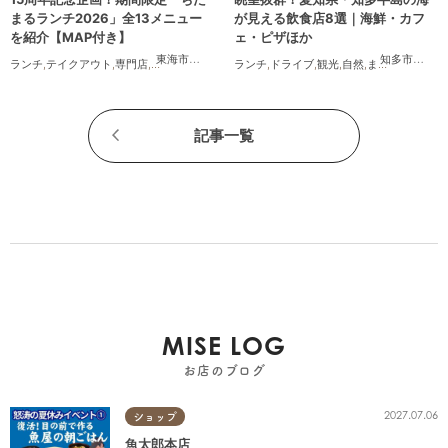
まるランチ2026」全13メニュー
が見える飲食店8選｜海鮮・カフ
を紹介【MAP付き】
ェ・ピザほか
東海市
,
大府市
,
知多市
,
東浦町
,
半田市
,
常滑市
,
武豊町
知多市
,
常滑
ランチ
,
テイクアウト
,
専門店
,
ちたまるスタイル掲載店
ランチ
,
ドライブ
,
まとめ記事
,
観光
,
家族
,
自然
,
カップル
,
まちネタ
,
おひと
,
季節ネ
記事一覧
MISE LOG
お店のブログ
2027.07.06
ショップ
魚太郎本店