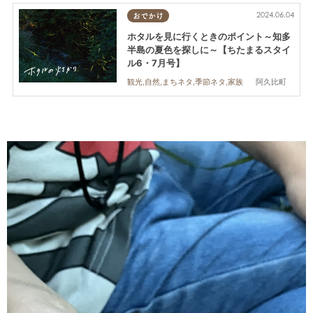
2024.06.04
おでかけ
ホタルを見に行くときのポイント～知多
半島の夏色を探しに～【ちたまるスタイ
ル6・7月号】
阿久比町
観光,自然,まちネタ,季節ネタ,家族