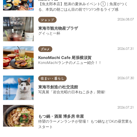
【魚太郎本店】怒涛の夏休みイベント①｜魚屋がつく
る、本気の朝ごはん目の前で1つ1つ作るライブ感
2026.08.07
ショップ
東海市観光物産プラザ
グイっと一杯
2026.07.31
グルメ
KonoMachi Cafe 尾張横須賀
KonoMachiランチのメニュー紹介！！
2026.07.30
住まい・暮らし
東海市創造の杜交流館
写真展「岩合光昭の日本ねこ歩き」開催!
2026.07.21
もつ鍋・酒菜 博多房 幸屋
待望のラーメンランチが登場！ もつ鍋などOKの昼営業も
スタート