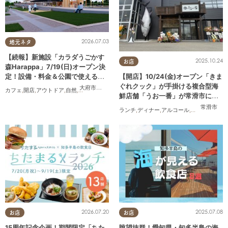
2026.07.03
地元ネタ
【続報】新施設「カラダうごかす
2025.10.24
お店
森Harappa」7/19(日)オープン決
定！設備・料金＆公園で使えるレ
【開店】10/24(金)オープン「きま
ンタルアイテムも登場
ぐれクック」が手掛ける複合型海
大府市
,
東浦町
カフェ
,
開店
,
アウトドア
,
自然
,
まちネタ
,
家族
,
友人
,
ペット
,
トレンド
,
KURUTOHP
鮮店舗「うお一番」が常滑市に誕
生！
常滑市
ランチ
,
ディナー
,
アルコール
,
開店
,
まちネタ
2026.07.20
2025.07.08
お店
お店
15周年記念企画！期間限定「ちた
眺望抜群！愛知県・知多半島の海