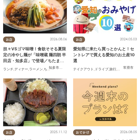
2026.08.06
2024.05.03
お店
お店
担々VSゴマ味噌！食欲そそる夏限
愛知県に来たら買っとかんと！セ
定の冷やし麺が「味噌蔵 麺四朗 半
ントレアで買える愛知のお土産10
田店・知多店」で登場／ちたまる
選
広告
知多市
,
半田市
常滑市
ランチ
,
ディナー
,
ラーメン
,
ちたまる広告
テイクアウト
,
ドライブ
,
旅行
,
観光
,
家族
,
友人
2025.11.12
2026.08.05
お店
おでかけ