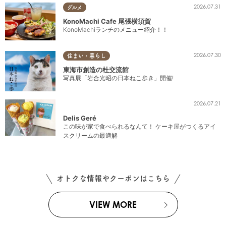
2026.07.31
グルメ
KonoMachi Cafe 尾張横須賀
KonoMachiランチのメニュー紹介！！
2026.07.30
住まい・暮らし
東海市創造の杜交流館
写真展「岩合光昭の日本ねこ歩き」開催!
2026.07.21
Delis Geré
この味が家で食べられるなんて！ ケーキ屋がつくるアイ
スクリームの最適解
オトクな情報やクーポンはこちら
VIEW MORE