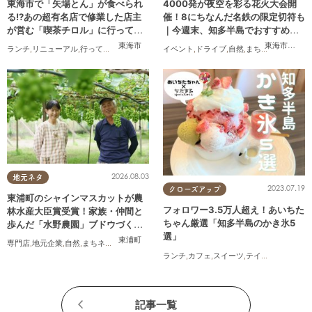
東海市で「矢場とん」が食べられ
4000発が夜空を彩る花火大会開
る!?あの超有名店で修業した店主
催！8にちなんだ名鉄の限定切符も
が営む「喫茶チロル」に行ってみ
｜今週末、知多半島でおすすめの
た
プラン【8/8(土)・9(日)】
東海市
東海市
,
大府
ランチ
,
リニューアル
,
行ってみたレポ
,
夫婦
,
おひとりさま
イベント
,
ドライブ
,
自然
,
まちネタ
,
季節ネタ
,
2026.08.03
地元ネタ
2023.07.19
クローズアップ
東浦町のシャインマスカットが農
フォロワー3.5万人超え！あいちた
林水産大臣賞受賞！家族・仲間と
ちゃん厳選「知多半島のかき氷5
歩んだ「水野農園」ブドウづくり
選」
の軌跡
東浦町
専門店
,
地元企業
,
自然
,
まちネタ
,
季節ネタ
,
ちたまるスタイル掲載店
,
夫婦
,
家族
ランチ
,
カフェ
,
スイーツ
,
テイクアウト
記事一覧