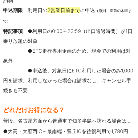
約制
申込期限
利用日の
2営業日前まで
に申込
（原則、直前の木曜ま
で）
特記事項
●
利用日の0:00～23:59（出口通過時間）が1日
乗り放題の対象
●ETC走行専用企画のため、現金での利用は対
象外
●申込後、対象日にETC利用した場合のみ1,000
円を請求。利用しなかった場合は請求なし、キャンセル手
続きも不要
どれだけお得になる？
普段、名古屋方面から普通車で知多半島へ訪れる場合は…
●大高・大府西IC～最南端・豊丘ICを往復利用で1,780円