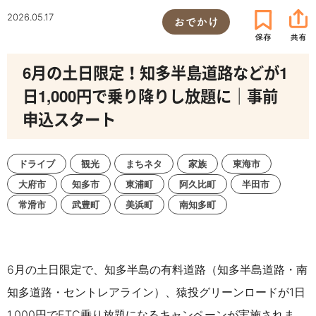
2026.05.17
おでかけ
6月の土日限定！知多半島道路などが1
日1,000円で乗り降りし放題に｜事前
申込スタート
ドライブ
観光
まちネタ
家族
東海市
大府市
知多市
東浦町
阿久比町
半田市
常滑市
武豊町
美浜町
南知多町
6月の土日限定で、知多半島の有料道路（知多半島道路・南
知多道路・セントレアライン）、猿投グリーンロードが1日
1,000円でETC乗り放題になるキャンペーンが実施されま