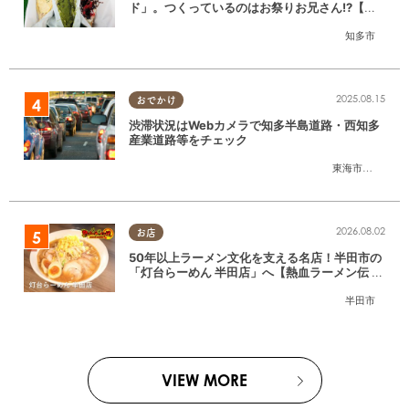
ド」。つくっているのはお祭りお兄さん!?【ち
たまる調査隊#55】
知多市
2025.08.15
おでかけ
渋滞状況はWebカメラで知多半島道路・西知多
産業道路等をチェック
東海市
,
大府市
,
知
2026.08.02
お店
50年以上ラーメン文化を支える名店！半田市の
「灯台らーめん 半田店」へ【熱血ラーメン伝 8
月放送】
半田市
VIEW MORE