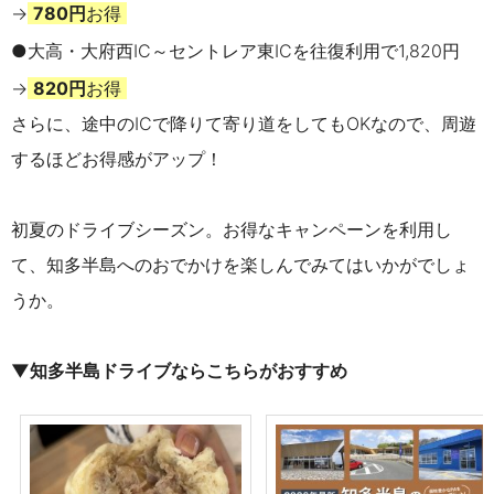
→
780円
お得
●大高・大府西IC～
セントレア東ICを往復利用で1,820円
→
8
20円
お得
さらに、途中のICで降りて寄り道をしてもOKなので、周遊
するほどお得感がアップ！
初夏のドライブシーズン。お得なキャンペーンを利用し
て、知多半島へのおでかけを楽しんでみてはいかがでしょ
うか。
▼知多半島ドライブならこちらがおすすめ