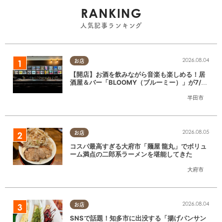
RANKING
人気記事ランキング
2026.08.04
お店
【開店】お酒を飲みながら音楽も楽しめる！居
酒屋＆バー「BLOOMY（ブルーミー）」が7/3
(金)半田市でオープン
半田市
2026.08.05
お店
コスパ最高すぎる大府市「麺屋 龍丸」でボリュ
ーム満点の二郎系ラーメンを堪能してきた
大府市
2026.08.04
お店
SNSで話題！知多市に出没する「揚げパンサン