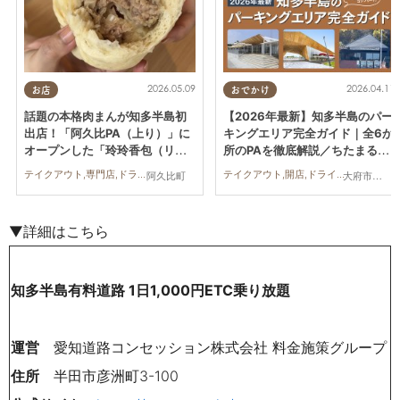
2026.05.09
2026.04.11
お店
おでかけ
話題の本格肉まんが知多半島初
【2026年最新】知多半島のパー
出店！「阿久比PA（上り）」に
キングエリア完全ガイド｜全6か
オープンした「玲玲香包（リン
所のPAを徹底解説／ちたまる広
リンシャンバオ）」に行ってみ
告
テイクアウト,専門店,ドライブ,行ってみたレポ,家族,カップル,おひとりさま,友人
テイクアウト,開店,ドライブ,観光,ちたまる広告,夫婦,家族,カップル,おひとりさま,友人,ペット
阿久比町
大府市,阿久比町,美浜町
た
▼詳細はこちら
知多半島有料道路 1日1,000円ETC乗り放題
運営
愛知道路コンセッション株式会社 料金施策グループ
住所
半田市彦洲町3-100