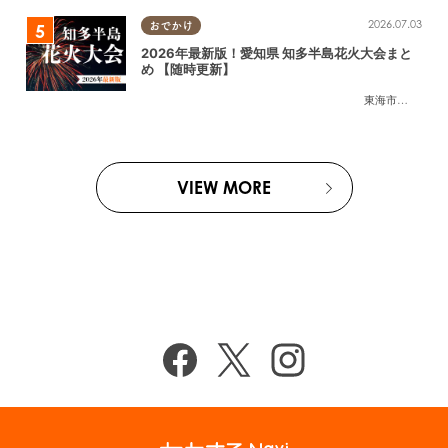
2026.07.03
おでかけ
2026年最新版！愛知県 知多半島花火大会まと
め 【随時更新】
東海市
,
大府市
,
知
VIEW MORE