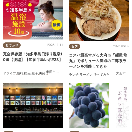
2023.11.11
おでかけ
2026.08.05
お店
完全保存版！知多半島日帰り温泉1
コスパ最高すぎる大府市「麺屋 龍
0選【後編】【知多半島レポ#28】
丸」でボリューム満点の二郎系ラ
ーメンを堪能してきた
半田市
,
常滑市
,
南知多町
大府市
ドライブ
,
旅行
,
観光
,
親子
,
夫婦
,
家族
,
知多半島レポ
ランチ
,
ラーメン
,
行ってみたレポ
,
おひとり