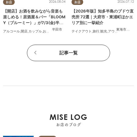
2026.08.04
2026.07.12
お店
お店
【開店】お酒を飲みながら音楽も
【2026年版】知多半島のブドウ直
楽しめる！居酒屋＆バー「BLOOM
売所 72選｜大府市・東浦町ほかエ
Y（ブルーミー）」が7/3(金)半田
リア別に一挙紹介
市でオープン
半田市
東海市
,
大府
アルコール
,
開店
,
カップル
,
おひとりさま
,
友人
テイクアウト
,
旅行
,
観光
,
アウトドア
,
まちネ
記事一覧
MISE LOG
お店のブログ