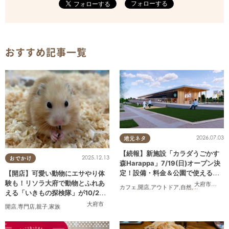
フォローする
おすすめ記事一覧
2026.07.03
地元ネタ
【続報】新施設「カラダうごかす
2025.12.13
おでかけ
森Harappa」7/19(日)オープン決
定！設備・料金＆公園で使えるレ
【開店】可愛い動物にエサやり体
ンタルアイテムも登場
験も！リソラ大府で動物とふれあ
大府市
,
東浦
カフェ
,
開店
,
アウトドア
,
自然
,
まちネタ
,
家族
える「いきもの探検隊」が10/24
(金)オープン
大府市
開店
,
専門店
,
親子
,
家族