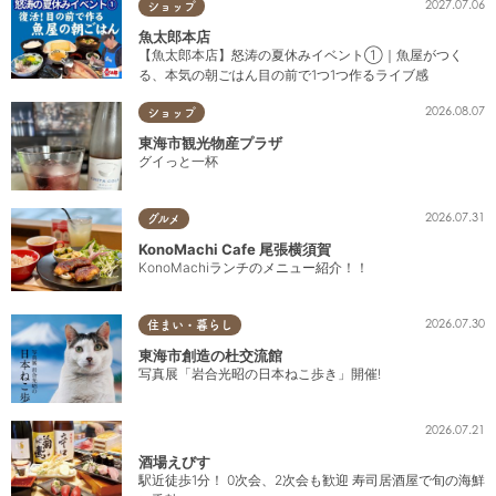
2027.07.06
ショップ
魚太郎本店
【魚太郎本店】怒涛の夏休みイベント①｜魚屋がつく
る、本気の朝ごはん目の前で1つ1つ作るライブ感
2026.08.07
ショップ
東海市観光物産プラザ
グイっと一杯
2026.07.31
グルメ
KonoMachi Cafe 尾張横須賀
KonoMachiランチのメニュー紹介！！
2026.07.30
住まい・暮らし
東海市創造の杜交流館
写真展「岩合光昭の日本ねこ歩き」開催!
2026.07.21
酒場えびす
駅近徒歩1分！ 0次会、2次会も歓迎 寿司居酒屋で旬の海鮮