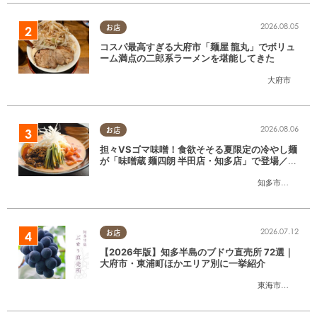
2026.08.05
お店
コスパ最高すぎる大府市「麺屋 龍丸」でボリュ
ーム満点の二郎系ラーメンを堪能してきた
大府市
2026.08.06
お店
担々VSゴマ味噌！食欲そそる夏限定の冷やし麺
が「味噌蔵 麺四朗 半田店・知多店」で登場／ち
たまる広告
知多市
,
半田市
2026.07.12
お店
【2026年版】知多半島のブドウ直売所 72選｜
大府市・東浦町ほかエリア別に一挙紹介
東海市
,
大府市
,
東