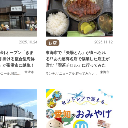
2025.10.24
2025.11.12
お店
4(金)オープン「きま
東海市で「矢場とん」が食べられ
手掛ける複合型海鮮
る!?あの超有名店で修業した店主が
」が常滑市に誕生！
営む「喫茶チロル」に行ってみた
常滑市
東海市
ルコール
,
開店
,
まちネタ
ランチ
,
リニューアル
,
行ってみたレポ
,
夫婦
,
おひとりさま