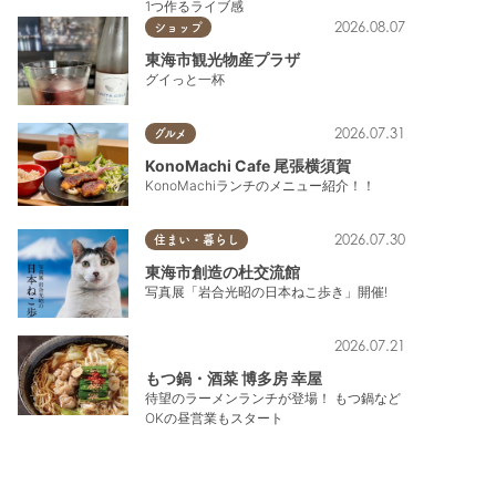
1つ作るライブ感
2026.08.07
ショップ
東海市観光物産プラザ
グイっと一杯
2026.07.31
グルメ
KonoMachi Cafe 尾張横須賀
KonoMachiランチのメニュー紹介！！
2026.07.30
住まい・暮らし
東海市創造の杜交流館
写真展「岩合光昭の日本ねこ歩き」開催!
2026.07.21
もつ鍋・酒菜 博多房 幸屋
待望のラーメンランチが登場！ もつ鍋など
OKの昼営業もスタート