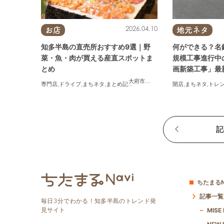
2026.04.10
お店
地元ネタ
知多半島の直売所おすすめ9選｜野
何ができる？名
菜・魚・肉が買える産直スポットま
規模工事進行中
とめ
画新築工事」最
大府市
,
知多市
,
半田市
,
常滑市
,
美浜町
,
専門店
,
ドライブ
,
まちネタ
,
まとめ記事
,
夫婦
,
家族
開店
,
まちネタ
,
トレ
記
ちたまるN
記事一覧
毎日3分でわかる！知多半島のトレンド発
見サイト
MISE