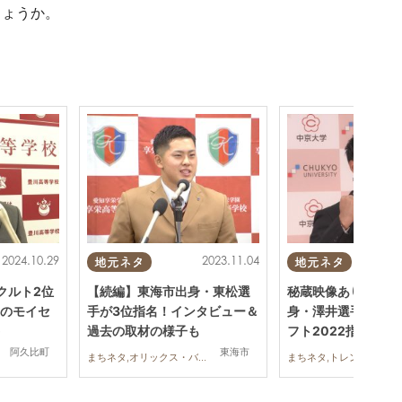
しょうか。
2024.10.29
2023.11.04
地元ネタ
地元ネタ
クルト2位
【続編】東海市出身・東松選
秘蔵映像あり！知多
のモイセ
手が3位指名！インタビュー＆
身・澤井選手＆永田
過去の取材の様子も
フト2022指名
阿久比町
東海市
まちネタ,オリックス・バファローズ,野球
まちネタ,トレンド