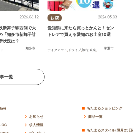
2026.06.12
2024.05.03
お店
鉄新舞子駅西側で大
愛知県に来たら買っとかんと！セン
の「知多市新舞子計
トレアで買える愛知のお土産10選
新状況は？
南知多町
知多市
常滑市
ンド
テイクアウト
,
ドライブ
,
旅行
,
観光
,
家族
,
友人
事一覧
avi
ちたまるショッピング
お知らせ
商品一覧
 LOG
求人情報
ちたまるスタイル(隔月25日