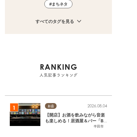
まちネタ
すべてのタグを見る
RANKING
人気記事ランキング
2026.08.04
お店
【開店】お酒を飲みながら音楽
も楽しめる！居酒屋＆バー「BL
OOMY（ブルーミー）」が7/3
半田市
(金)半田市でオープン