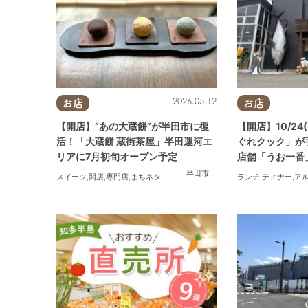
2026.05.12
お店
お店
【開店】“あの大蔵餅”が半田市に復
【開店】10/2
活！「大蔵餅 蔵街茶屋」半田運河エ
ぐれクック」が
リアに7月初旬オープン予定
店舗「うお一番
半田市
スイーツ
,
開店
,
専門店
,
まちネタ
ランチ
,
ディナー
,
ア