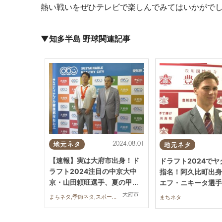
熱い戦いをぜひテレビで楽しんでみてはいかがで
▼知多半島 野球関連記事
2024.08.01
地元ネタ
地元ネタ
【速報】実は大府市出身！ド
ドラフト2024でヤ
ラフト2024注目の中京大中
指名！阿久比町出身
京・山田頼旺選手、夏の甲子
エフ・ニキータ選手
園出場を報告
大府市
まちネタ,季節ネタ,スポーツ,学校
まちネタ