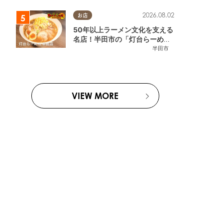
2026.08.02
お店
50年以上ラーメン文化を支える
名店！半田市の「灯台らーめん
半田店」へ【熱血ラーメン伝 8
半田市
月放送】
VIEW MORE