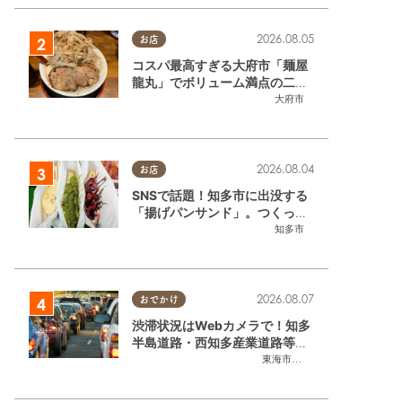
2026.08.05
お店
コスパ最高すぎる大府市「麺屋
龍丸」でボリューム満点の二郎
系ラーメンを堪能してきた
大府市
2026.08.04
お店
SNSで話題！知多市に出没する
「揚げパンサンド」。つくって
いるのはお祭りお兄さん!?【ち
知多市
たまる調査隊#55】
2022.10.21
半島出
2026.08.07
おでかけ
選手ドラ
渋滞状況はWebカメラで！知多
半島道路・西知多産業道路等の
東海市,知多市
今をチェック
東海市
,
大府市
,
知多市
,
東浦町
,
常