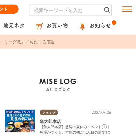
スト
地元ネタ
お買い物
お知らせ
ム・リーグ戦」／ちたまる広告
MISE LOG
お店のブログ
2027.07.06
ショップ
魚太郎本店
【魚太郎本店】怒涛の夏休みイベント①｜
魚屋がつくる、本気の朝ごはん目の前で1つ