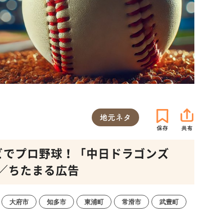
地元ネタ
ビでプロ野球！「中日ドラゴンズ
／ちたまる広告
大府市
知多市
東浦町
常滑市
武豊町