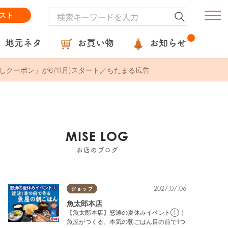
スト
地元ネタ
お買い物
お知らせ
クーポン」が6/1(月)スタート／ちたまる広告
MISE LOG
お店のブログ
2027.07.06
ショップ
魚太郎本店
【魚太郎本店】怒涛の夏休みイベント①｜
魚屋がつくる、本気の朝ごはん目の前で1つ