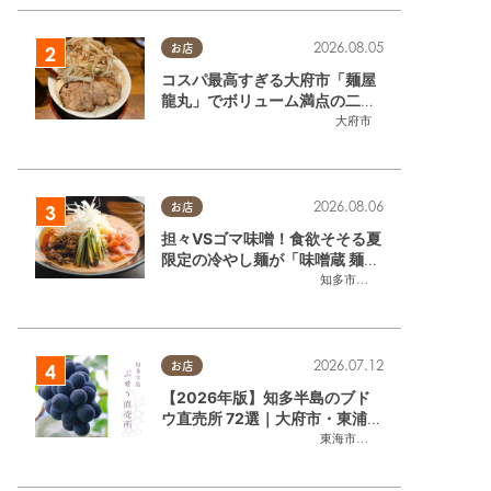
2026.08.05
お店
コスパ最高すぎる大府市「麺屋
龍丸」でボリューム満点の二郎
系ラーメンを堪能してきた
大府市
2026.08.06
お店
担々VSゴマ味噌！食欲そそる夏
限定の冷やし麺が「味噌蔵 麺四
朗 半田店・知多店」で登場／ち
知多市
,
半田市
たまる広告
2026.07.12
お店
【2026年版】知多半島のブド
ウ直売所 72選｜大府市・東浦町
ほかエリア別に一挙紹介
東海市
,
大府市
,
東浦町
,
半田市
,
美