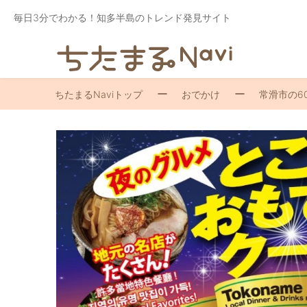
毎日3分でわかる！知多半島のトレンド発見サイト
ちたまるNaviトップ
おでかけ
常滑市の6