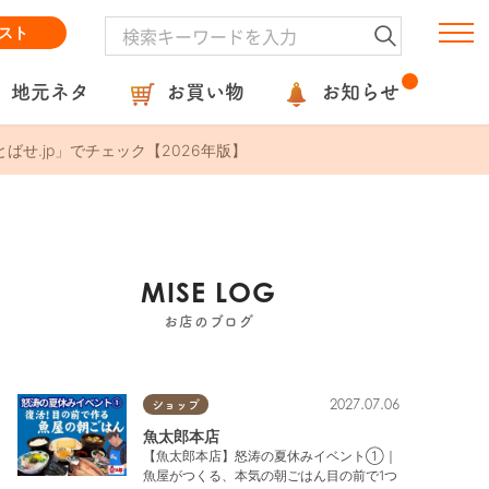
スト
地元ネタ
お買い物
お知らせ
ばせ.jp」でチェック【2026年版】
MISE LOG
お店のブログ
2027.07.06
ショップ
魚太郎本店
【魚太郎本店】怒涛の夏休みイベント①｜
魚屋がつくる、本気の朝ごはん目の前で1つ