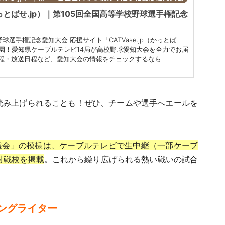
（かっとばせ.jp）｜第105回全国高等学校野球選手権記念
球選手権記念愛知大会 応援サイト「CATVase.jp（かっとば
子園！愛知県ケーブルテレビ14局が高校野球愛知大会を全力でお届
程・放送日程など、愛知大会の情報をチェックするなら
読み上げられることも！
ぜひ、チームや選手へエールを
抽選会」の模様は、ケーブルテレビで生中継
（一部ケーブ
戦対戦校を掲載
。
これから繰り広げられる熱い戦いの試合
ングライター