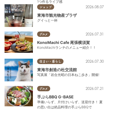
1つ作るライブ感
2026.08.07
ショップ
東海市観光物産プラザ
グイっと一杯
2026.07.31
グルメ
KonoMachi Cafe 尾張横須賀
KonoMachiランチのメニュー紹介！！
2026.07.30
住まい・暮らし
東海市創造の杜交流館
写真展「岩合光昭の日本ねこ歩き」開催!
2026.07.21
グルメ
手ぶらBBQ G-BASE
準備いらず、片付けいらず、送迎付き！ 夏
の思い出は絶品料理の手ぶらBBQで