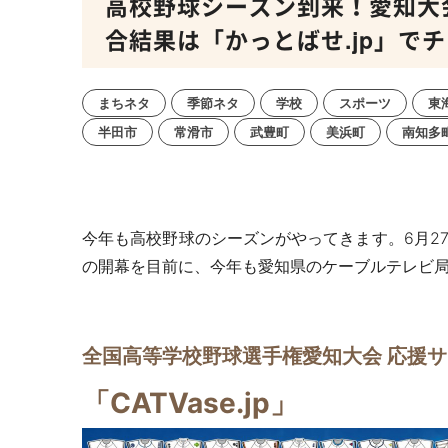
高校野球シーズン到来！愛知大会は
合結果は「かっとばせ.jp」でチ
まちネタ
季節ネタ
学校
スポーツ
東
半田市
常滑市
武豊町
美浜町
南知多
今年も高校野球のシーズンがやってきます。6月27
の開幕を目前に、今年も愛知県のケーブルテレビ
全国高等学校野球選手権愛知大会 応援
「CATVase.jp」