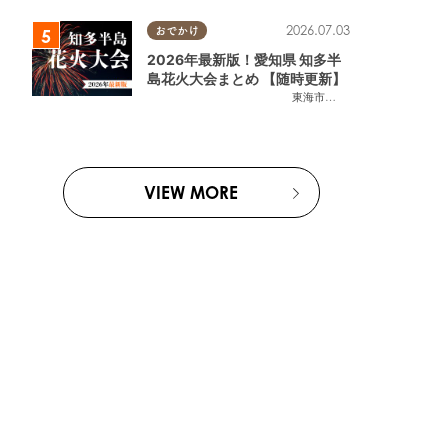
2026.07.03
おでかけ
2026年最新版！愛知県 知多半
島花火大会まとめ 【随時更新】
東海市
,
大府市
,
知多市
,
東浦町
,
阿
VIEW MORE