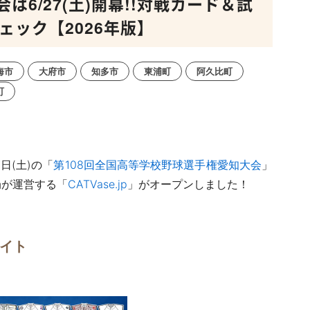
6/27(土)開幕!!対戦カード＆試
ェック【2026年版】
海市
大府市
知多市
東浦町
阿久比町
町
日(土)の「
第108回全国高等学校野球選手権愛知大会
」
局が運営する「
CATVase.jp
」がオープンしました！
サイト