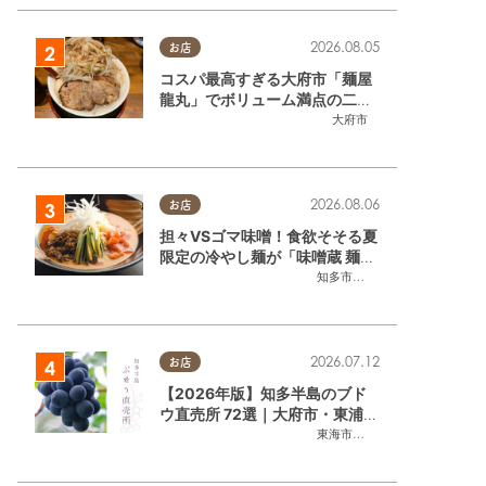
2026.08.05
お店
コスパ最高すぎる大府市「麺屋
龍丸」でボリューム満点の二郎
系ラーメンを堪能してきた
大府市
2026.08.06
お店
担々VSゴマ味噌！食欲そそる夏
限定の冷やし麺が「味噌蔵 麺四
朗 半田店・知多店」で登場／ち
知多市
,
半田市
たまる広告
2026.07.12
お店
【2026年版】知多半島のブド
ウ直売所 72選｜大府市・東浦町
ほかエリア別に一挙紹介
東海市
,
大府市
,
東浦町
,
半田市
,
美