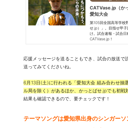
CATVase.jp
愛知大会
第105回全国高等学校野
せ.jp）」。目指せ甲
け。試合速報・試合日
CATVase.jp！
応援メッセージを送ることもでき、試合の放送で
送ってみてくださいね。
6月13日(土)に行われる「愛知大会 組み合わせ
ル局を除く）
があるほか
、
かっとばせ.jpでも初
結果も確認できるので、要チェックです！
テーマソングは愛知県出身のシンガーソ