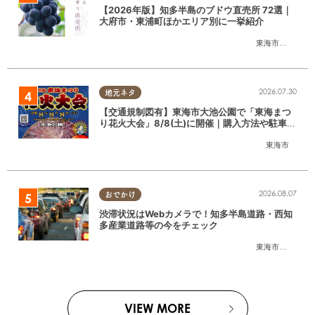
【2026年版】知多半島のブドウ直売所 72選｜
大府市・東浦町ほかエリア別に一挙紹介
東海市
,
大府市
,
東
2026.07.30
地元ネタ
【交通規制図有】東海市大池公園で「東海まつ
り花火大会」8/8(土)に開催｜購入方法や駐車場
情報は？
東海市
2026.08.07
おでかけ
渋滞状況はWebカメラで！知多半島道路・西知
多産業道路等の今をチェック
東海市
,
大府市
,
知
VIEW MORE