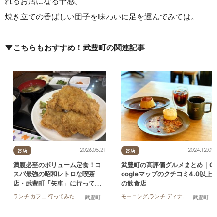
れるお店になる予感。
焼き立ての香ばしい団子を味わいに足を運んでみては。
▼こちらもおすすめ！武豊町の関連記事
2026.05.21
2024.12.09
お店
お店
満腹必至のボリューム定食！コ
武豊町の高評価グルメまとめ｜G
スパ最強の昭和レトロな喫茶
oogleマップのクチコミ4.0以上
店・武豊町「矢車」に行ってみ
の飲食店
た
ランチ,カフェ,行ってみたレポ,コスパ抜群
モーニング,ランチ,ディナー,テイクアウト
武豊町
武豊町