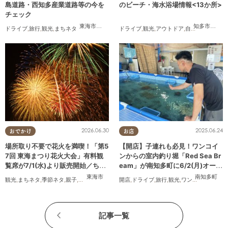
島道路・西知多産業道路等の今を
のビーチ・海水浴場情報<13か所>
チェック
東海市
,
大府市
,
知多市
,
東浦町
,
常滑市
,
南知多町
知多市
,
常滑
ドライブ
,
旅行
,
観光
,
まちネタ
ドライブ
,
観光
,
アウトドア
,
自然
,
まちネタ
,
季
2026.06.30
2025.06.24
おでかけ
お店
場所取り不要で花火を満喫！「第5
【開店】子連れも必見！ワンコイ
7回 東海まつり花火大会」有料観
ンからの室内釣り堀「Red Sea Br
覧席が7/1(水)より販売開始／ちた
eam」が南知多町に6/2(月)オープ
まる広告
ン
東海市
南知多町
観光
,
まちネタ
,
季節ネタ
,
親子
,
夫婦
,
家族
,
カップル
開店
,
友人
,
ドライブ
,
花火
,
旅行
,
観光
,
ワンコイン
記事一覧