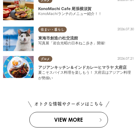
グルメ
KonoMachi Cafe 尾張横須賀
KonoMachiランチのメニュー紹介！！
2026.07.30
住まい・暮らし
東海市創造の杜交流館
写真展「岩合光昭の日本ねこ歩き」開催!
2026.07.21
グルメ
アジアンキッチン＆インドカレーヒマラヤ 大府店
夏こそスパイス料理を楽しもう！ 大府店はアジアン料理
が勢揃い
オトクな情報やクーポンはこちら
VIEW MORE