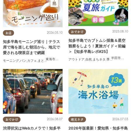
2023.08.10
おでかけ
2026.05.10
お店
知多半島でカブトムシ採集＆星空
知多半島モーニング巡り｜テラス
観察をしよう！夏旅ガイド＜前編
席で海を楽しむ朝活から、地元で
＞【知多半島レポ#25】
愛される喫茶店まで網羅
半田市
,
武豊
東海市
,
知多市
,
阿久比町
,
半田市
,
常滑市
,
美浜町
アウトドア
,
自然
,
まちネタ
,
季節ネタ
,
親子
,
家
モーニング
,
パン
,
カフェ
,
まとめ記事
,
コスパ抜群
2026.08.07
2026.07.03
おでかけ
地元ネタ
渋滞状況はWebカメラで！知多半
2026年版最新！愛知県・知多半島