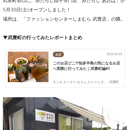
武豊町谷口に、みたらし団子専門店「みたらし あおば」が
5月30日(土)オープンしました！
場所は、「ファッションセンターしまむら 武豊店」の隣。
▼武豊町の行ってみたレポートまとめ
2026.05.03
お店
このお店どこ!?知多半島の気になるお店
へ実際に行ってみた｜武豊町編#1
武豊町
ランチ,ディナー,カフェ,スイーツ,テイクアウト,まちネタ,まとめ記事,行ってみたレポ,親子,家族,おひとりさま,友人