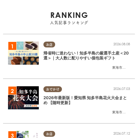
RANKING
人気記事ランキング
2026.08.08
お店
帰省時に迷わない！知多半島の厳選手土産＜20
選＞｜大人数に配りやすい個包装ギフト
東海市
,
大府市
,
知
2026.07.03
おでかけ
2026年最新版！愛知県 知多半島花火大会まと
め 【随時更新】
東海市
,
大府市
,
知
2026.07.12
お店