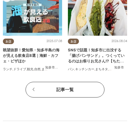
2025.07.08
2026.08.04
お店
お店
眺望抜群！愛知県・知多半島の海
SNSで話題！知多市に出没する
が見える飲食店8選｜海鮮・カフ
「揚げパンサンド」。つくってい
ェ・ピザほか
るのはお祭りお兄さん!?【ちたま
る調査隊#55】
知多市
,
常滑市
,
美浜町
,
南知多町
知多市
ランチ
,
ドライブ
,
観光
,
自然
,
まちネタ
,
季節ネタ
,
パン
まとめ記事
,
キッチンカー
,
まちネタ
,
ちたまる調査
記事一覧