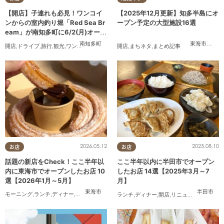
【開店】子連れも必見！ワンコイ
【2025年12月更新】知多半島にオ
ンからの室内釣り堀「Red Sea Br
ープン予定の大型施設16選
eam」が南知多町に6/2(月)オープ
ン
南知多町
東海市
,
大府
開店
,
ドライブ
,
旅行
,
観光
,
ワンコイン
開店
,
まちネタ
,
まとめ記事
2026.05.12
2025.08.10
お店
お店
話題の新店をCheck！ここ半年以
ここ半年以内に半田市でオープン
内に東海市でオープンしたお店 10
したお店 14選【2025年3月～7
選【2026年1月～5月】
月】
東海市
半田市
モーニング
,
ランチ
,
ディナー
,
パン
,
カフェ
,
スイーツ
,
テイクアウト
,
キッチンカー
,
開店
,
まと
ランチ
,
ディナー
,
開店
,
リニューアル
,
まとめ