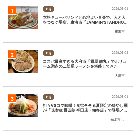
2026.08.06
お店
本格キューバサンドと心地よい音楽で、人と人
をつなぐ場所。東海市「JAMMIN'STANDHOU
SE」に行ってみた
東海市
2026.08.05
お店
コスパ最高すぎる大府市「麺屋 龍丸」でボリュ
ーム満点の二郎系ラーメンを堪能してきた
大府市
2026.08.06
お店
担々VSゴマ味噌！食欲そそる夏限定の冷やし麺
が「味噌蔵 麺四朗 半田店・知多店」で登場／ち
たまる広告
知多市
,
半田市