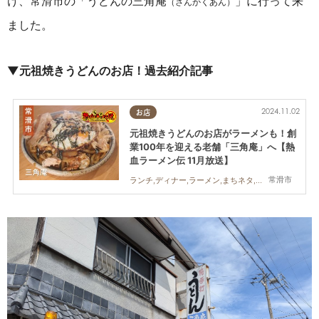
け、常滑市の「うどんの三角庵
」に行って来
（さんかくあん）
ました。
▼元祖焼きうどんのお店！過去紹介記事
2024.11.02
お店
元祖焼きうどんのお店がラーメンも！創
業100年を迎える老舗「三角庵」へ【熱
血ラーメン伝 11月放送】
常滑市
ランチ,ディナー,ラーメン,まちネタ,連載