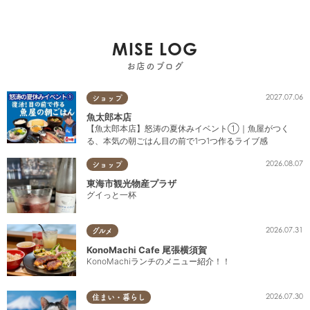
MISE LOG
お店のブログ
2027.07.06
ショップ
魚太郎本店
【魚太郎本店】怒涛の夏休みイベント①｜魚屋がつく
る、本気の朝ごはん目の前で1つ1つ作るライブ感
2026.08.07
ショップ
東海市観光物産プラザ
グイっと一杯
2026.07.31
グルメ
KonoMachi Cafe 尾張横須賀
KonoMachiランチのメニュー紹介！！
2026.07.30
住まい・暮らし