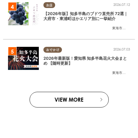
2026.07.12
お店
【2026年版】知多半島のブドウ直売所 72選｜
大府市・東浦町ほかエリア別に一挙紹介
東海市
,
大府市
,
東
2026.07.03
おでかけ
2026年最新版！愛知県 知多半島花火大会まと
め 【随時更新】
東海市
,
大府市
,
知
VIEW MORE