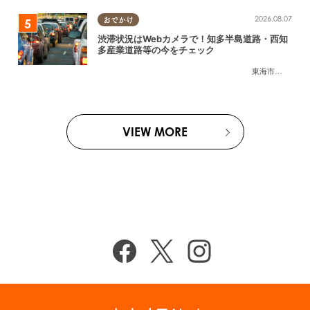
2026.08.07
おでかけ
渋滞状況はWebカメラで！知多半島道路・西知
多産業道路等の今をチェック
東海市
,
大府市
,
知
VIEW MORE