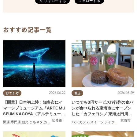
フォローする
おすすめ記事一覧
2026.06.22
2026.03.29
おでかけ
お店
【開業】日本初上陸！知多市にイ
いつでも0円サービス!?行列の食パ
マーシブミュージアム「ARTE MU
ンが食べられる東海市にオープン
SEUM NAGOYA（アルテミュージ
した「カフェヨシノ 東海太田川
アムナゴヤ）」が2026年11月下旬
店」に行ってみた
知多市
東海市
開店
,
専門店
,
観光
,
まちネタ
,
カップル
,
友人
パン
,
カフェ
,
スイーツ
,
テイクアウト
,
家族
,
カ
にオープン