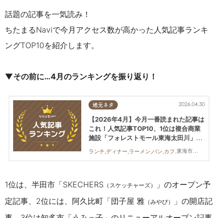
話題の記事を一気読み！
ちたまるNaviで今月アクセス数が高かった人気記事ランキ
ングTOP10を紹介します。
▼その前に…4月のランキングを振り返り！
2026.04.30
地元ネタ
【2026年4月】今月一番読まれた記事は
これ！人気記事TOP10、1位は複合商業
施設「フォレストモール東海太田川」オ
ープン
東海市,大府市,知多市,東浦町,阿久比町,半田市,常滑市,武豊町,美浜町,南知多町
ランチ,ディナー,ラーメン,パン,カフェ,スイーツ,開店,観光,まとめ記事
1位は、半田市「SKECHERS
」のオープン予
（スケッチャーズ）
定記事、2位には、阿久比町
「団子屋 雅
」
の開店記
（みやび）
事、3位は
知多市「うみっ子」のリニューアルオープン
記事