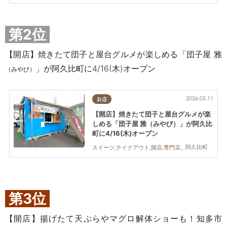
第2位
【開店】焼きたて団子と屋台グルメが楽しめる「団子屋 雅
」が阿久比町に4/16(木)オープン
（みやび）
2026.05.11
お店
【開店】焼きたて団子と屋台グルメが楽
しめる「団子屋 雅（みやび）」が阿久比
町に4/16(木)オープン
阿久比町
スイーツ,テイクアウト,開店,専門店,まちネタ,コスパ抜群
第3位
【開店】揚げたて天ぷらやマグロ解体ショーも！知多市