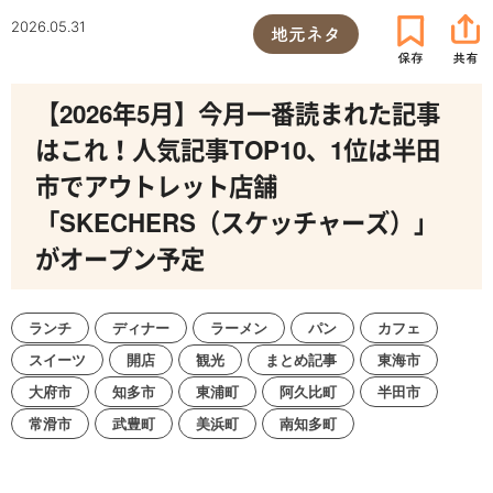
2026.05.31
地元ネタ
【2026年5月】今月一番読まれた記事
はこれ！人気記事TOP10、1位は半田
市でアウトレット店舗
「SKECHERS（スケッチャーズ）」
がオープン予定
ランチ
ディナー
ラーメン
パン
カフェ
スイーツ
開店
観光
まとめ記事
東海市
大府市
知多市
東浦町
阿久比町
半田市
常滑市
武豊町
美浜町
南知多町