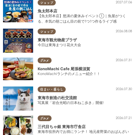
2027.07.06
ショップ
魚太郎本店
【魚太郎本店】怒涛の夏休みイベント①｜魚屋がつく
る、本気の朝ごはん目の前で1つ1つ作るライブ感
2026.08.08
ショップ
東海市観光物産プラザ
今日は東海まつり花火大会
2026.07.31
グルメ
KonoMachi Cafe 尾張横須賀
KonoMachiランチのメニュー紹介！！
2026.07.30
住まい・暮らし
東海市創造の杜交流館
写真展「岩合光昭の日本ねこ歩き」開催!
2026.07.21
グルメ
三代目ちゃ銀 東海市庁舎店
東海市役所内でお得にランチ！ 地元産野菜のおばんざい