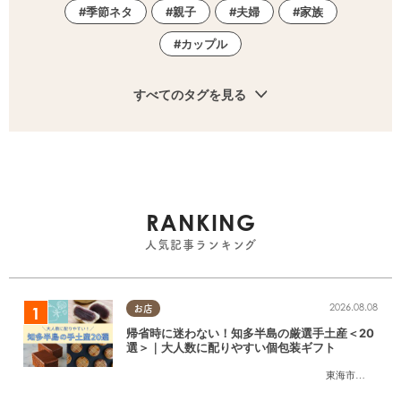
季節ネタ
親子
夫婦
家族
カップル
すべてのタグを見る
RANKING
人気記事ランキング
2026.08.08
お店
帰省時に迷わない！知多半島の厳選手土産＜20
選＞｜大人数に配りやすい個包装ギフト
東海市
,
大府市
,
知