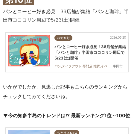
パンとコーヒー好き必見！36店舗が集結「パンと珈琲」半
田市コココリン周辺で5/23(土)開催
2026.05.20
おでかけ
パンとコーヒー好き必見！36店舗が集結
「パンと珈琲」半田市コココリン周辺で
5/23(土)開催
半田市
パン,テイクアウト,専門店,雑貨,イベント,まちネタ
いかがでしたか。見逃した記事もこちらのランキングから
チェックしてみてくださいね。
▼今の知多半島のトレンドは!? 最新ランキング1位～100位
ちたまるNavi