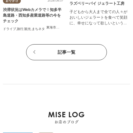
2026.08.07
おでかけ
ラズベリーパイ ジェラート工房
渋滞状況はWebカメラで！知多半
子どもから大人まで全ての人々が
島道路・西知多産業道路等の今を
おいしいジェラートを食べて笑顔
チェック
に、幸せになって欲しいという願
東海市
,
大府市
,
知多市
,
東浦町
,
常滑市
,
南知多町
いを込めて自社製造をしていま
ドライブ
,
旅行
,
観光
,
まちネタ
す。
記事一覧
MISE LOG
お店のブログ