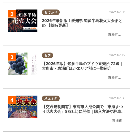
2026.07.03
おでかけ
2026年最新版！愛知県 知多半島花火大会まと
め 【随時更新】
東海市
,
大府市
,
知
2026.07.12
お店
【2026年版】知多半島のブドウ直売所 72選｜
大府市・東浦町ほかエリア別に一挙紹介
東海市
,
大府市
,
東
2026.07.30
地元ネタ
【交通規制図有】東海市大池公園で「東海まつ
り花火大会」8/8(土)に開催｜購入方法や駐車場
情報は？
東海市