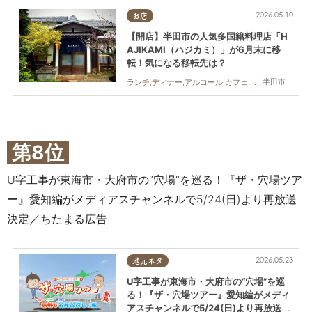
2026.05.10
お店
【開店】半田市の人気多国籍料理店「H
AJIKAMI（ハジカミ）」が6月末に移
転！気になる移転先は？
半田市
ランチ,ディナー,アルコール,カフェ,スイーツ,テイクアウト,開店
第8位
U字工事が東海市・大府市の”穴場”を巡る！『ザ・穴場ツア
ー』愛知編がメディアスチャンネルで5/24(日)より再放送
決定／ちたまる広告
2026.05.23
地元ネタ
U字工事が東海市・大府市の“穴場”を巡
る！『ザ・穴場ツアー』愛知編がメディ
アスチャンネルで5/24(日)より再放送決