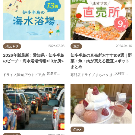
2026.07.03
2026.04.10
地元ネタ
お店
2026年版最新！愛知県・知多半島
知多半島の直売所おすすめ9選｜野
のビーチ・海水浴場情報<13か所>
菜・魚・肉が買える産直スポット
まとめ
知多市
,
常滑市
,
美浜町
,
南知多町
大府市
,
知多
ドライブ
,
観光
,
アウトドア
,
自然
,
まちネタ
,
季節ネタ
専門店
,
まとめ記事
,
ドライブ
,
,
親子
まちネタ
,
家族
,
,
まとめ記事
カップル
,
友人
,
夫婦
,
グルメ