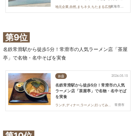
定／ちたまる広告
東海市,大府市
地元企業,自然,まちネタ,ちたまる広告
第9位
名鉄常滑駅から徒歩5分！常滑市の人気ラーメン店「茶屋
亭」で名物・名中そばを実食
2026.05.15
お店
名鉄常滑駅から徒歩5分！常滑市の人気
ラーメン店「茶屋亭」で名物・名中そば
を実食
常滑市
ランチ,ディナー,ラーメン,行ってみたレポ,夫婦,カップル,おひとりさま
第10位