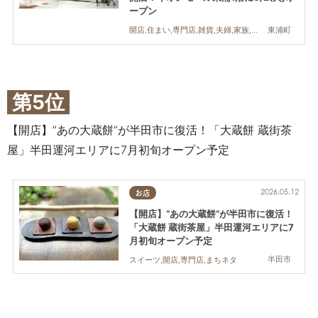
ープン
東浦町
開店,住まい,専門店,雑貨,夫婦,家族,おひとりさま,友人
第5位
【開店】”あの大蔵餅”が半田市に復活！「大蔵餅 蔵街茶
屋」半田運河エリアに7月初旬オープン予定
2026.05.12
お店
【開店】“あの大蔵餅”が半田市に復活！
「大蔵餅 蔵街茶屋」半田運河エリアに7
月初旬オープン予定
半田市
スイーツ,開店,専門店,まちネタ