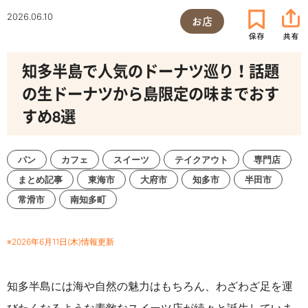
2026.06.10
お店
知多半島で人気のドーナツ巡り！話題
の生ドーナツから島限定の味までおす
すめ8選
パン
カフェ
スイーツ
テイクアウト
専門店
まとめ記事
東海市
大府市
知多市
半田市
常滑市
南知多町
※2026年6月11日(木)情報更新
知多半島には海や自然の魅力はもちろん、わざわざ足を運