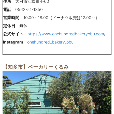
住所
大府市江端町4-60
電話
0562-51-1350
営業時間
10:00～18:00（ドーナツ販売は12:00～）
定休日
無休
公式サイト
https://www.onehundredbakeryobu.com/
Instagram
onehundred_bakery_obu
【知多市】ベーカリーくるみ