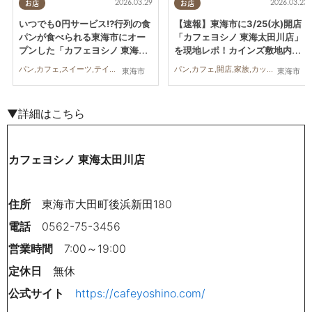
2026.03.29
2026.03.23
お店
お店
いつでも0円サービス!?行列の食
【速報】東海市に3/25(水)開店
パンが食べられる東海市にオー
「カフェヨシノ 東海太田川店」
プンした「カフェヨシノ 東海太
を現地レポ！カインズ敷地内の
田川店」に行ってみた
ドライブスルー併設店
パン,カフェ,スイーツ,テイクアウト,家族,カップル,おひとりさま,友人
パン,カフェ,開店,家族,カップル,おひとりさま,友人
東海市
東海市
▼詳細はこちら
カフェヨシノ 東海太田川店
住所
東海市大田町後浜新田180
電話
0562-75-3456
営業時間
7:00～19:00
定休日
無休
公式サイト
https://cafeyoshino.com/