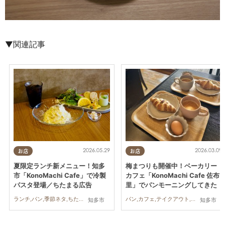
▼関連記事
2026.05.29
2026.03.09
お店
お店
夏限定ランチ新メニュー！知多
梅まつりも開催中！ベーカリー
市「KonoMachi Cafe」で冷製
カフェ「KonoMachi Cafe 佐布
パスタ登場／ちたまる広告
里」でパンモーニングしてきた
ランチ,パン,季節ネタ,ちたまる広告,家族
パン,カフェ,テイクアウト,イベント,自然,行ってみたレポ
知多市
知多市