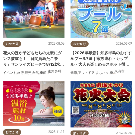
2026.08.06
2026.08.09
おでかけ
おでかけ
花火のほか子どもたちの太鼓にダ
【2026年最新】知多半島のおすす
ンス披露も！「日間賀島たこ祭
めプール7選｜家族連れ・カップ
り」サンライズビーチで8/12(水)
ル・大人も楽しめるスポット徹底
開催
ガイド
南知多町
東海市
,
大府
イベント
,
旅行
,
観光
,
自然
,
季節ネタ
,
花火
健康
,
アウトドア
,
まちネタ
,
季節ネタ
,
まとめ
2023.11.11
おでかけ
2026.07.30
地元ネタ