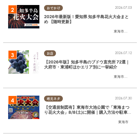
2026.07.03
おでかけ
2026年最新版！愛知県 知多半島花火大会まと
め 【随時更新】
東海市
,
大府市
,
知
2026.07.12
お店
【2026年版】知多半島のブドウ直売所 72選｜
大府市・東浦町ほかエリア別に一挙紹介
東海市
,
大府市
,
東
2026.07.30
地元ネタ
【交通規制図有】東海市大池公園で「東海まつ
り花火大会」8/8(土)に開催｜購入方法や駐車場
情報は？
東海市