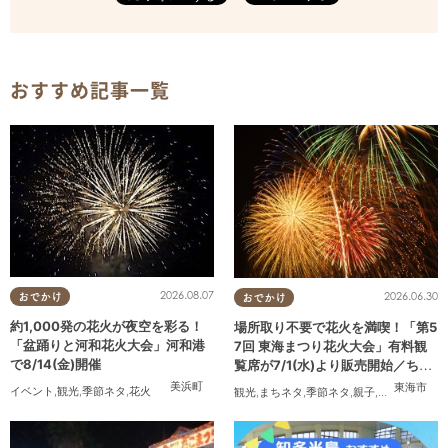
おすすめ記事一覧
2026.08.07
2026.06.30
おでかけ
おでかけ
約1,000発の花火が夜空を彩る！
場所取り不要で花火を満喫！「第5
「盆踊りと河和花火大会」河和港
7回 東海まつり花火大会」有料観
で8/14(金)開催
覧席が7/1(水)より販売開始／ちた
まる広告
美浜町
東海市
イベント
,
観光
,
季節ネタ
,
花火
観光
,
まちネタ
,
季節ネタ
,
親子
,
夫婦
,
家族
,
カ