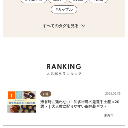
カップル
すべてのタグを見る
RANKING
人気記事ランキング
2026.08.08
お店
帰省時に迷わない！知多半島の厳選手土産＜20
選＞｜大人数に配りやすい個包装ギフト
東海市
,
大府市
,
知