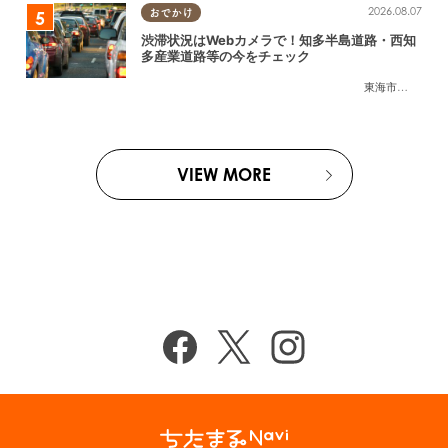
2026.08.07
おでかけ
渋滞状況はWebカメラで！知多半島道路・西知
多産業道路等の今をチェック
東海市
,
大府市
,
知
VIEW MORE