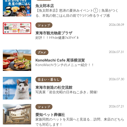
魚太郎本店
【魚太郎本店】怒涛の夏休みイベント①｜魚屋がつく
る、本気の朝ごはん目の前で1つ1つ作るライブ感
2026.08.09
ショップ
東海市観光物産プラザ
好評！！ﾄﾏﾄde健康ﾌｪｽﾃｨﾊﾞﾙ
2026.07.31
グルメ
KonoMachi Cafe 尾張横須賀
KonoMachiランチのメニュー紹介！！
2026.07.30
住まい・暮らし
東海市創造の杜交流館
写真展「岩合光昭の日本ねこ歩き」開催!
2026.07.21
ショップ
愛知ペット葬儀社
家族同然のペットを天国へと見送る… 訪問、来店のどちら
でも対応します！