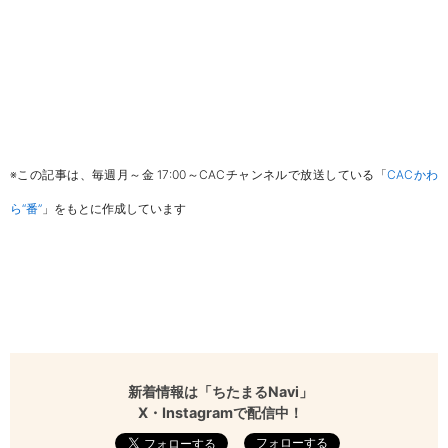
※この記事は、
毎週月～金
17:00
～
CAC
チャンネルで放送している
「
CAC
かわ
ら“番”
」をもとに作成しています
新着情報は「ちたまるNavi」
X・Instagramで配信中！
フォローする