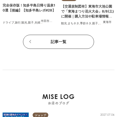
完全保存版！知多半島日帰り温泉1
【交通規制図有】東海市大池公園
0選【後編】【知多半島レポ#28】
で「東海まつり花火大会」8/8(土)
に開催｜購入方法や駐車場情報
は？
半田市
,
常滑市
,
南知多町
東海市
ドライブ
,
旅行
,
観光
,
親子
,
夫婦
,
家族
,
知多半島レポ
観光
,
まちネタ
,
季節ネタ
,
親子
,
夫婦
,
家族
,
カ
記事一覧
MISE LOG
お店のブログ
2027.07.06
ショップ