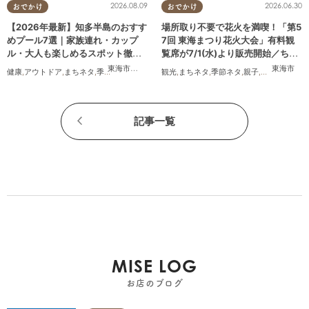
2026.08.09
2026.06.30
おでかけ
おでかけ
【2026年最新】知多半島のおすす
場所取り不要で花火を満喫！「第5
めプール7選｜家族連れ・カップ
7回 東海まつり花火大会」有料観
ル・大人も楽しめるスポット徹底
覧席が7/1(水)より販売開始／ちた
ガイド
まる広告
東海市
,
大府市
,
知多市
,
半田市
,
常滑市
,
武豊町
,
南知多町
東海市
健康
,
アウトドア
,
まちネタ
,
季節ネタ
,
まとめ記事
観光
,
親子
,
まちネタ
,
家族
,
カップル
,
季節ネタ
,
おひとりさま
,
親子
,
夫婦
,
家族
,
友人
,
カ
記事一覧
MISE LOG
お店のブログ