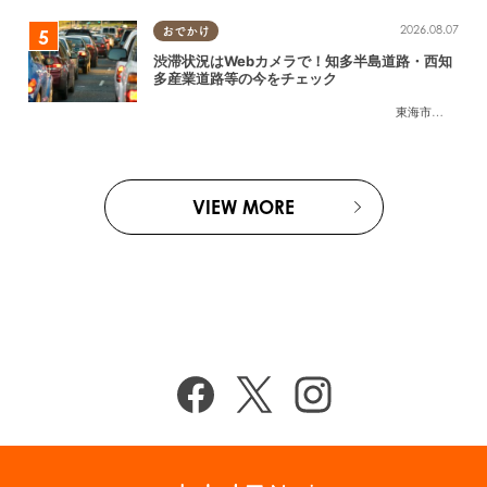
2026.08.07
おでかけ
渋滞状況はWebカメラで！知多半島道路・西知
多産業道路等の今をチェック
東海市
,
大府市
,
知
VIEW MORE