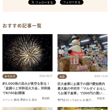
フォローする
おすすめ記事一覧
2026.08.07
2025.12.04
おでかけ
お店
約1,000発の花火が夜空を彩る！
巨大倉庫にお菓子の国!?愛知県内
「盆踊りと河和花火大会」河和港
最大級の半田市「マルダイ おもし
で8/14(金)開催
ろお菓子倉庫」で200円の買い物
にチャレンジ
美浜町
半田市
イベント
,
観光
,
季節ネタ
,
花火
専門店
,
行ってみたレポ
,
親子
,
家族