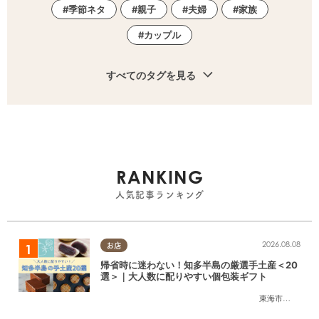
季節ネタ
親子
夫婦
家族
カップル
すべてのタグを見る
RANKING
人気記事ランキング
2026.08.08
お店
帰省時に迷わない！知多半島の厳選手土産＜20
選＞｜大人数に配りやすい個包装ギフト
東海市
,
大府市
,
知