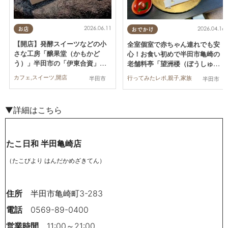
2026.06.11
2026.04.16
お店
おでかけ
【開店】発酵スイーツなどの小
全室個室で赤ちゃん連れでも安
さな工房「醸果堂（かもかど
心！お食い初めで半田市亀崎の
う）」半田市の「伊東合資」内
老舗料亭「望洲楼（ぼうしゅう
に5/21(木)オープン
ろう）」に行ってみた
カフェ,スイーツ,開店
行ってみたレポ,親子,家族
半田市
半田市
▼詳細はこちら
たこ日和 半田亀崎店
（たこびより はんだかめざきてん）
住
所
半田市亀崎町3-283
電話
0569-89-0400
営業時間
11:00～21:00