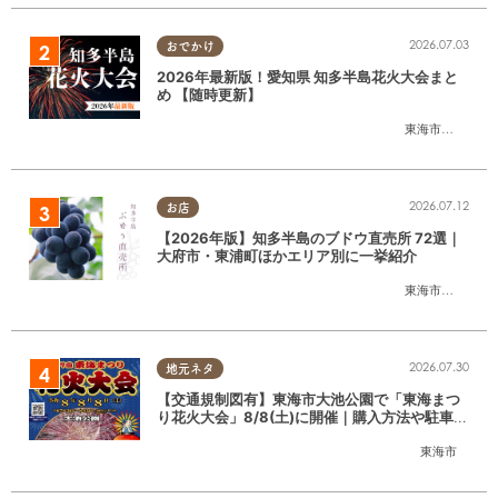
2026.07.03
おでかけ
2026年最新版！愛知県 知多半島花火大会まと
め 【随時更新】
東海市
,
大府市
,
知
2026.07.12
お店
【2026年版】知多半島のブドウ直売所 72選｜
大府市・東浦町ほかエリア別に一挙紹介
東海市
,
大府市
,
東
2026.07.30
地元ネタ
【交通規制図有】東海市大池公園で「東海まつ
り花火大会」8/8(土)に開催｜購入方法や駐車場
情報は？
東海市