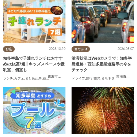
2025.10.10
2026.08.07
お店
おでかけ
知多半島で子連れランチにおすす
渋滞状況はWebカメラで！知多半
めのお店7選 | キッズスペースや授
島道路・西知多産業道路等の今を
乳室、個室も
チェック
東海市
,
大府市
,
半田市
,
常滑市
,
武豊町
東海市
,
大府
ランチ
,
カフェ
,
まとめ記事
,
連載
,
親子
,
個室
ドライブ
,
旅行
,
観光
,
まちネタ