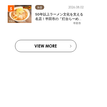
2026.08.02
お店
50年以上ラーメン文化を支える
名店！半田市の「灯台らーめん
半田店」へ【熱血ラーメン伝 8
半田市
月放送】
VIEW MORE