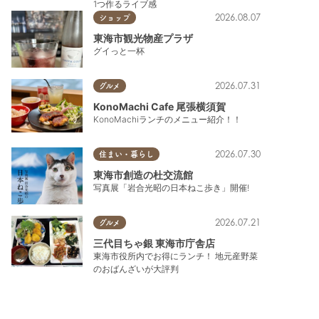
1つ作るライブ感
2026.08.07
ショップ
東海市観光物産プラザ
グイっと一杯
2026.07.31
グルメ
KonoMachi Cafe 尾張横須賀
KonoMachiランチのメニュー紹介！！
2026.07.30
住まい・暮らし
東海市創造の杜交流館
写真展「岩合光昭の日本ねこ歩き」開催!
2026.07.21
グルメ
三代目ちゃ銀 東海市庁舎店
東海市役所内でお得にランチ！ 地元産野菜
のおばんざいが大評判