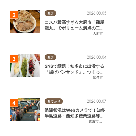
2026.08.05
お店
コスパ最高すぎる大府市「麺屋
龍丸」でボリューム満点の二郎
系ラーメンを堪能してきた
大府市
2026.08.04
お店
SNSで話題！知多市に出没する
「揚げパンサンド」。つくって
いるのはお祭りお兄さん!?【ち
知多市
たまる調査隊#55】
2026.08.07
おでかけ
渋滞状況はWebカメラで！知多
半島道路・西知多産業道路等の
今をチェック
東海市
,
大府市
,
知多市
,
東浦町
,
常