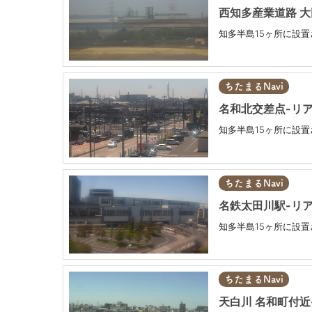
西知多産業道路 大
知多半島15ヶ所に設
ちたまるNavi
名和北交差点-リア
知多半島15ヶ所に設
ちたまるNavi
名鉄太田川駅-リア
知多半島15ヶ所に設
ちたまるNavi
天白川 名和町付近