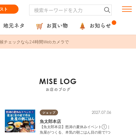
スト
地元ネタ
お買い物
お知らせ
候チェックなら24時間Webカメラで
MISE LOG
お店のブログ
2027.07.06
ショップ
魚太郎本店
【魚太郎本店】怒涛の夏休みイベント①｜
魚屋がつくる、本気の朝ごはん目の前で1つ