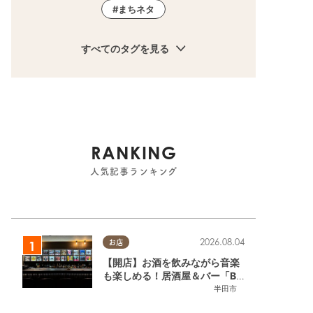
まちネタ
すべてのタグを見る
RANKING
人気記事ランキング
2026.08.04
お店
【開店】お酒を飲みながら音楽
も楽しめる！居酒屋＆バー「BL
OOMY（ブルーミー）」が7/3
半田市
(金)半田市でオープン