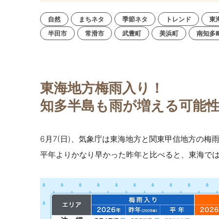
自然
まちネタ
季節ネタ
トレンド
東
半田市
常滑市
武豊町
美浜町
南知多
東海地方梅雨入り！
知多半島も雨が増える可能
6月7(日)、気象庁は東海地方と関東甲信地方の梅
平年よりかなり早かった昨年と比べると、東海では