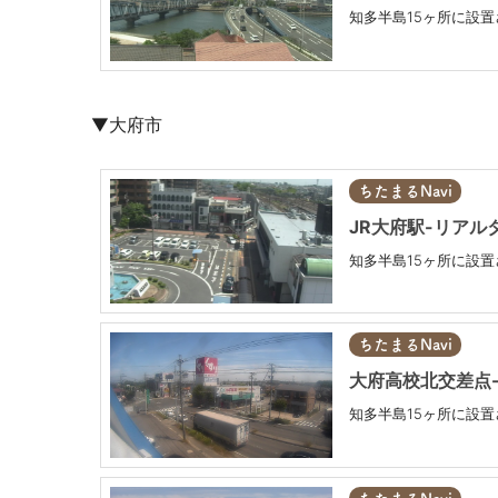
知多半島15ヶ所に設
▼大府市
ちたまるNavi
JR大府駅-リアル
知多半島15ヶ所に設
ちたまるNavi
大府高校北交差点-
知多半島15ヶ所に設