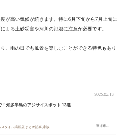
度が高い気候が続きます。特に6月下旬から7月上旬に
雨による土砂災害や河川の氾濫に注意が必要です。
彩り、雨の日でも風景を楽しむことができる特色もあり
2025.05.13
！知多半島のアジサイスポット 13選
東海市,大府市,知多市,東浦町,半田市,常滑市,武豊町,美浜町,南知多町
るスタイル掲載店,まとめ記事,家族