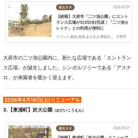
2026.03.29
地元ネタ
【続報】大府市「二ツ池公園」にエント
ランス広場が3/25(水)完成｜「二ツ池セ
レトナ」との利用が便利に
大府市
イベント,観光,自然,まちネタ,季節ネタ,KURUTOHP,公園
大府市の二ツ池公園内に、新たな広場である「エントラン
ス広場」が誕生しました。シンボルツリーである「アスナ
ロ」が来園者を暖かく迎えます。
2026年4月18日(土)リニューアル
3.【東浦町】於大公園
（おだいこうえん）
2026.03.27
地元ネタ
【続報】東浦町「於大公園」リニューア