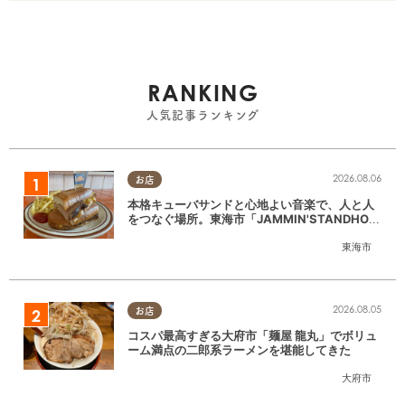
RANKING
人気記事ランキング
2026.08.06
お店
本格キューバサンドと心地よい音楽で、人と人
をつなぐ場所。東海市「JAMMIN'STANDHOU
SE」に行ってみた
東海市
2026.08.05
お店
コスパ最高すぎる大府市「麺屋 龍丸」でボリュ
ーム満点の二郎系ラーメンを堪能してきた
大府市