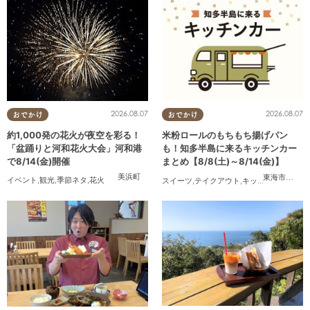
2026.08.07
2026.08.07
おでかけ
おでかけ
約1,000発の花火が夜空を彩る！
米粉ロールのもちもち揚げパン
「盆踊りと河和花火大会」河和港
も！知多半島に来るキッチンカー
で8/14(金)開催
まとめ【8/8(土)～8/14(金)】
美浜町
東海市
,
大府
イベント
,
観光
,
季節ネタ
,
花火
スイーツ
,
テイクアウト
,
キッチンカー
,
イベ