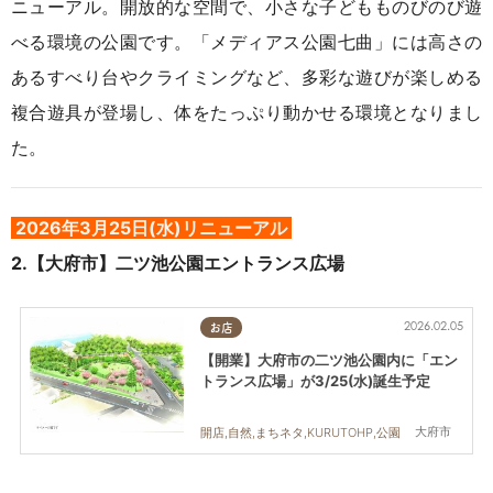
ニューアル。開放的な空間で、小さな子どもものびのび遊
べる環境の公園です。「
メディアス公園七曲」には
高さの
あるすべり台やクライミングなど、多彩な遊びが楽しめる
複合遊具が登場し、体をたっぷり動かせる環境となりまし
た。
2026年3月25日(水)リニューアル
2.【大府市】
二ツ池公園エントランス広場
2026.02.05
お店
【開業】大府市の二ツ池公園内に「エン
トランス広場」が3/25(水)誕生予定
大府市
開店,自然,まちネタ,KURUTOHP,公園