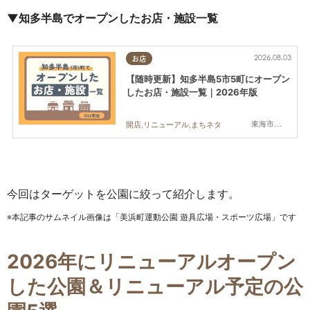
▼知多半島でオープンしたお店・施設一覧
2026.08.03
お店
【随時更新】知多半島5市5町にオープン
したお店・施設一覧｜2026年版
東海市,大府市,知多市,東浦町,阿久比町,半田市,常滑市,武豊町,美浜町,南知多町
開店,リニューアル,まちネタ
今回はターゲットを公園に絞って紹介します。
※本記事のサムネイル画像は「美浜町運動公園 遊具広場・スポーツ広場」です
2026年に
リニューアルオープン
した公園＆リニューアル予定の公