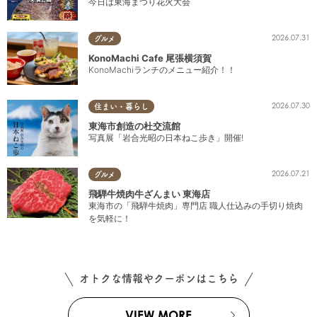
今日は東海まつり花火大会
2026.07.31
グルメ
KonoMachi Cafe 尾張横須賀
KonoMachiランチのメニュー紹介！！
2026.07.30
住まい・暮らし
東海市創造の杜交流館
写真展「岩合光昭の日本ねこ歩き」開催!
2026.07.21
グルメ
飛騨牛焼肉牛ざんまい 東海店
東海市の「飛騨牛焼肉」専門店 職人仕込みの手切り焼肉
を気軽に！
オトクな情報やクーポンはこちら
VIEW MORE