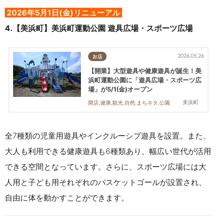
2026年5月1日(金)リニューアル
4.【美浜町】
美浜町運動公園 遊具広場・スポーツ広場
2026.05.26
お店
【開業】大型遊具や健康遊具が誕生！美
浜町運動公園に「遊具広場・スポーツ広
場」が5/1(金)オープン
美浜町
開店,健康,観光,自然,まちネタ,公園
全7種類の児童用遊具やインクルーシブ遊具を設置。また、
大人も利用できる健康遊具も6種類あり、幅広い世代が活用
できる空間となっています。
さらに、スポーツ広場には大
人用と子ども用それぞれのバスケットゴールが設置され、
自由に体を動かすことができます。