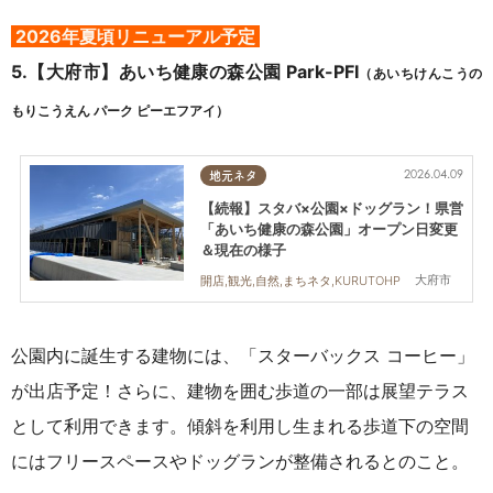
2026年夏頃リニューアル予定
5.【大府市】
あいち健康の森公園 Park-PFI
（
あいちけんこうの
もりこうえん パーク ピーエフアイ
）
2026.04.09
地元ネタ
【続報】スタバ×公園×ドッグラン！県営
「あいち健康の森公園」オープン日変更
＆現在の様子
大府市
開店,観光,自然,まちネタ,KURUTOHP
公園内に誕生する建物には、「スターバックス コーヒー」
が出店予定！
さらに、建物を囲む歩道の一部は展望テラス
として利用できます。
傾斜を利用し生まれる歩道下の空間
にはフリースペースやドッグランが整備されるとのこと。