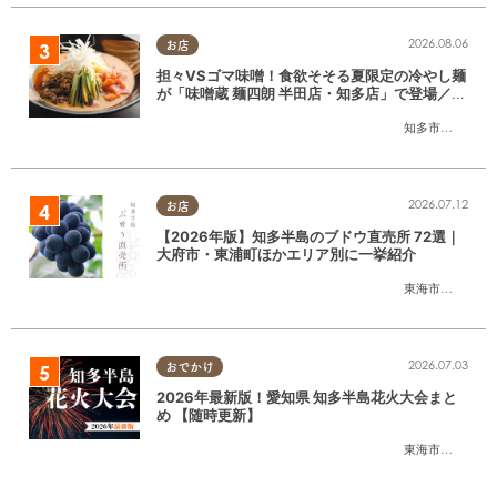
2026.08.06
お店
担々VSゴマ味噌！食欲そそる夏限定の冷やし麺
が「味噌蔵 麺四朗 半田店・知多店」で登場／ち
たまる広告
知多市
,
半田市
2026.07.12
お店
【2026年版】知多半島のブドウ直売所 72選｜
大府市・東浦町ほかエリア別に一挙紹介
東海市
,
大府市
,
東
2026.07.03
おでかけ
2026年最新版！愛知県 知多半島花火大会まと
め 【随時更新】
東海市
,
大府市
,
知