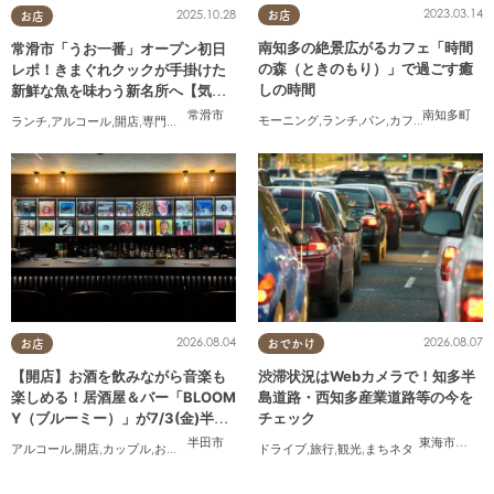
2023.03.14
2025.10.28
お店
お店
南知多の絶景広がるカフェ「時間
常滑市「うお一番」オープン初日
の森（ときのもり）」で過ごす癒
レポ！きまぐれクックが手掛けた
しの時間
新鮮な魚を味わう新名所へ【気に
なるリサーチ#31】
南知多町
常滑市
モーニング
,
ランチ
,
パン
,
カフェ
,
テイクアウ
ランチ
,
アルコール
,
開店
,
専門店
,
気になるリサーチ
,
家族
,
おひとりさま
2026.08.04
2026.08.07
お店
おでかけ
【開店】お酒を飲みながら音楽も
渋滞状況はWebカメラで！知多半
楽しめる！居酒屋＆バー「BLOOM
島道路・西知多産業道路等の今を
Y（ブルーミー）」が7/3(金)半田
チェック
市でオープン
半田市
東海市
,
大府
アルコール
,
開店
,
カップル
,
おひとりさま
,
友人
ドライブ
,
旅行
,
観光
,
まちネタ