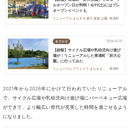
ルオープン日が判明！4/11(土)にはプレ
オープンイベントも
東浦町
リニューアル,まちネタ,親子,家族,公園
2026.05.25
おでかけ
【続報】サイクル広場や乳幼児向け遊び
場が！リニューアルした東浦町「於大公
園」に行ってみた
東浦町
リニューアル,アウトドア,まちネタ,行ってみたレポ,親子,家族,公園
2021年から2026年にかけて行われていたリニューアル
で、
サイクル広場や乳幼児向け遊び場にバーベキュー広場
ができて、より幅広い世代が充実した時間を過ごせるよう
になり
ました。