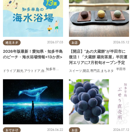
2026.07.03
2026.05.12
地元ネタ
お店
2026年版最新！愛知県・知多半島
【開店】“あの大蔵餅”が半田市に
のビーチ・海水浴場情報<13か所>
復活！「大蔵餅 蔵街茶屋」半田運
河エリアに7月初旬オープン予定
知多市
,
常滑市
,
美浜町
,
南知多町
半田市
ドライブ
,
観光
,
アウトドア
,
自然
,
まちネタ
,
季節ネタ
スイーツ
,
まとめ記事
,
開店
,
専門店
,
親子
,
,
家族
まちネタ
,
カップル
,
友人
2026.06.22
2026.07.12
おでかけ
お店