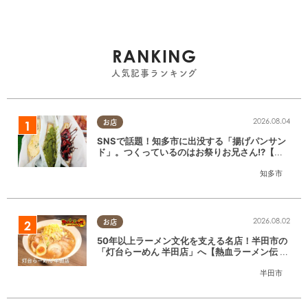
RANKING
人気記事ランキング
2026.08.04
お店
SNSで話題！知多市に出没する「揚げパンサン
ド」。つくっているのはお祭りお兄さん!?【ち
たまる調査隊#55】
知多市
2026.08.02
お店
50年以上ラーメン文化を支える名店！半田市の
「灯台らーめん 半田店」へ【熱血ラーメン伝 8
月放送】
半田市