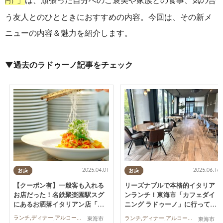
」
は、頑張った自分へのご褒美や家族との食事、気の合
円）
う友人とのひとときにおすすめの内容。
今回は、その新メ
ニューの内容＆魅力を紹介します。
▼過去のラドゥーノ記事をチェック
2025.04.01
2025.06.16
お店
お店
【クーポン有】一般客も入れる
リーズナブルで本格的イタリア
お店だった！名鉄聚楽園駅スグ
ンランチ！東海市「カフェダイ
にあるお洒落イタリアン店「ラ
ニング ラドゥーノ」に行ってみ
ドゥーノ」／ちたまる広告
た
ランチ,ディナー,アルコール,カフェ,ちたまる広告,クーポン
ランチ,ディナー,アルコール,カフェ,まちネタ,行ってみたレポ
東海市
東海市