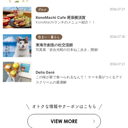
2026.07.31
グルメ
KonoMachi Cafe 尾張横須賀
KonoMachiランチのメニュー紹介！！
2026.07.30
住まい・暮らし
東海市創造の杜交流館
写真展「岩合光昭の日本ねこ歩き」開催!
2026.07.21
Delis Geré
この味が家で食べられるなんて！ ケーキ屋がつくるアイ
スクリームの最適解
オトクな情報やクーポンはこちら
VIEW MORE