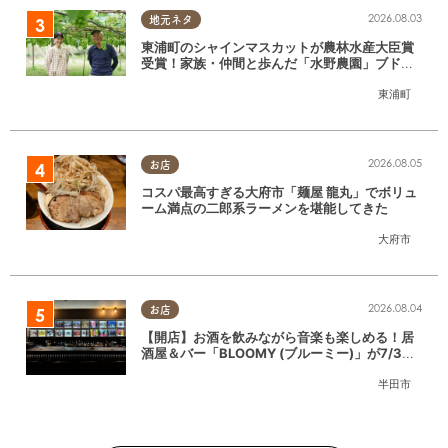
2026.08.03
地元ネタ
東浦町のシャインマスカットが農林水産大臣賞
受賞！家族・仲間と歩んだ「水野農園」ブドウ
づくりの軌跡
東浦町
2026.08.05
お店
コスパ最高すぎる大府市「麺屋 龍丸」でボリュ
ーム満点の二郎系ラーメンを堪能してきた
大府市
2026.08.04
お店
【開店】お酒を飲みながら音楽も楽しめる！居
酒屋＆バー「BLOOMY (ブルーミー)」が7/3
(金)半田市でオープン
半田市