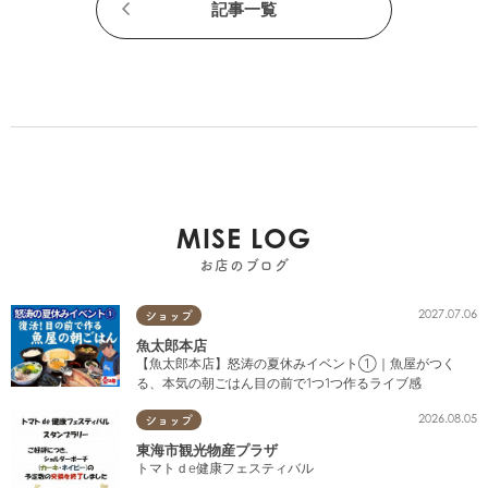
記事一覧
MISE LOG
お店のブログ
2027.07.06
ショップ
魚太郎本店
【魚太郎本店】怒涛の夏休みイベント①｜魚屋がつく
る、本気の朝ごはん目の前で1つ1つ作るライブ感
2026.08.05
ショップ
東海市観光物産プラザ
トマトｄe健康フェスティバル