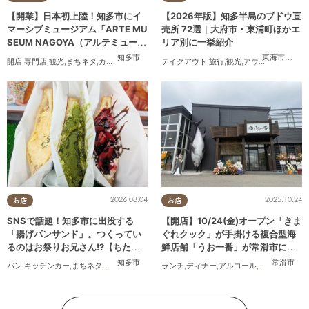
【開業】日本初上陸！知多市にイ
【2026年版】知多半島のブドウ直
マーシブミュージアム「ARTE MU
売所 72選｜大府市・東浦町ほかエ
SEUM NAGOYA（アルテミュージ
リア別に一挙紹介
アムナゴヤ）」が2026年11月下旬
知多市
東海市
,
大府
開店
,
専門店
,
観光
,
まちネタ
,
カップル
,
友人
テイクアウト
,
旅行
,
観光
,
アウトドア
,
まちネ
にオープン
2026.08.04
2025.10.24
お店
お店
SNSで話題！知多市に出没する
【開店】10/24(金)オープン「きま
「揚げパンサンド」。つくってい
ぐれクック」が手掛ける複合型海
るのはお祭りお兄さん!?【ちたま
鮮店舗「うお一番」が常滑市に誕
る調査隊#55】
生！
知多市
常滑市
パン
,
キッチンカー
,
まちネタ
,
ちたまる調査隊
,
行ってみたレポ
ランチ
,
ディナー
,
アルコール
,
開店
,
まちネタ