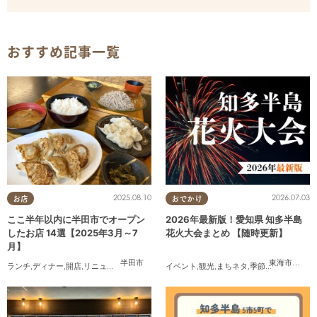
おすすめ記事一覧
2025.08.10
2026.07.03
お店
おでかけ
ここ半年以内に半田市でオープン
2026年最新版！愛知県 知多半島
したお店 14選【2025年3月～7
花火大会まとめ 【随時更新】
月】
半田市
東海市
,
大府
ランチ
,
ディナー
,
開店
,
リニューアル
,
まとめ記事
イベント
,
家族
,
観光
,
まちネタ
,
季節ネタ
,
まとめ記