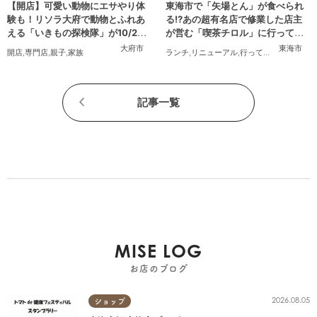
【開店】可愛い動物にエサやり体
東海市で「矢場とん」が食べられ
験も！リソラ大府で動物とふれあ
る!?あの超有名店で修業した店主
える「いきもの探検隊」が10/24
が営む「喫茶チロル」に行ってみ
(金)オープン
た
大府市
東海市
開店
,
専門店
,
親子
,
家族
ランチ
,
リニューアル
,
行ってみたレポ
,
夫婦
,
記事一覧
MISE LOG
お店のブログ
2026.08.05
ショップ