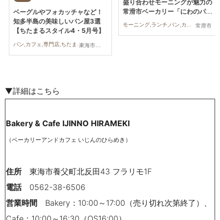
盛り合わせモーニングが魅力の
常滑市ベーカリー「にわのパ
ベーグルやフォカッチャなど！
ン」へ行ってみた
知多半島の美味しいパン屋3選
モーニング,ランチ,パン,カフェ,スイーツ,テイクアウト,開店,親子
常滑市
【ちたまるスタイル4・5月号】
パン,カフェ,専門店,ちたまるスタイル掲載店,まとめ記事
東海市,東浦町,半田市
▼詳細はこちら
Bakery & Cafe IJINNO HIRAMEKI
（ベーカリーアンドカフェ いじんのひらめき）
住所
東海市養父町北反田43 フラリモ1F
電話
0562-38-6506
営業時間
Bakery：10:00～17:00（売り切れ次第終了）、
Cafe：10:00～16:30（OS16:00）