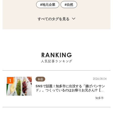
地元企業
自然
すべてのタグを見る
RANKING
人気記事ランキング
2026.08.04
お店
SNSで話題！知多市に出没する「揚げパンサン
ド」。つくっているのはお祭りお兄さん!?【ち
たまる調査隊#55】
知多市