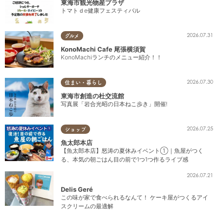
東海市観光物産プラザ
トマトｄe健康フェスティバル
2026.07.31
グルメ
KonoMachi Cafe 尾張横須賀
KonoMachiランチのメニュー紹介！！
2026.07.30
住まい・暮らし
東海市創造の杜交流館
写真展「岩合光昭の日本ねこ歩き」開催!
2026.07.25
ショップ
魚太郎本店
【魚太郎本店】怒涛の夏休みイベント①｜魚屋がつく
る、本気の朝ごはん目の前で1つ1つ作るライブ感
2026.07.21
Delis Geré
この味が家で食べられるなんて！ ケーキ屋がつくるアイ
スクリームの最適解