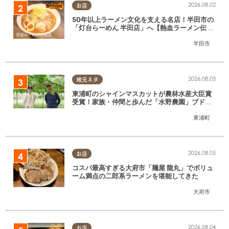
2026.08.02
お店
50年以上ラーメン文化を支える名店！半田市の
「灯台らーめん 半田店」へ【熱血ラーメン伝 8
月放送】
半田市
2026.08.03
地元ネタ
東浦町のシャインマスカットが農林水産大臣賞
受賞！家族・仲間と歩んだ「水野農園」ブドウ
づくりの軌跡
東浦町
2026.08.05
お店
コスパ最高すぎる大府市「麺屋 龍丸」でボリュ
ーム満点の二郎系ラーメンを堪能してきた
大府市
2026.08.04
お店