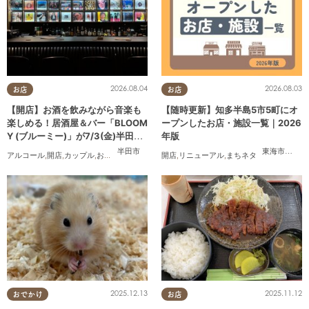
2026.08.04
2026.08.03
お店
お店
【開店】お酒を飲みながら音楽も
【随時更新】知多半島5市5町にオ
楽しめる！居酒屋＆バー「BLOOM
ープンしたお店・施設一覧｜2026
Y (ブルーミー)」が7/3(金)半田市
年版
でオープン
半田市
東海市
,
大府
アルコール
,
開店
,
カップル
,
おひとりさま
,
友人
開店
,
リニューアル
,
まちネタ
2025.12.13
2025.11.12
おでかけ
お店