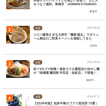
本格キューバサンドと心地よい音楽で、人と人
をつなぐ場所。東海市「JAMMIN'STANDHOU
SE」に行ってみた
東海市
2026.08.05
お店
コスパ最高すぎる大府市「麺屋 龍丸」でボリュ
ーム満点の二郎系ラーメンを堪能してきた
大府市
2026.08.06
お店
担々VSゴマ味噌！食欲そそる夏限定の冷やし麺
が「味噌蔵 麺四朗 半田店・知多店」で登場／ち
たまる広告
知多市
,
半田市
2026.07.12
お店
【2026年版】知多半島のブドウ直売所 72選｜