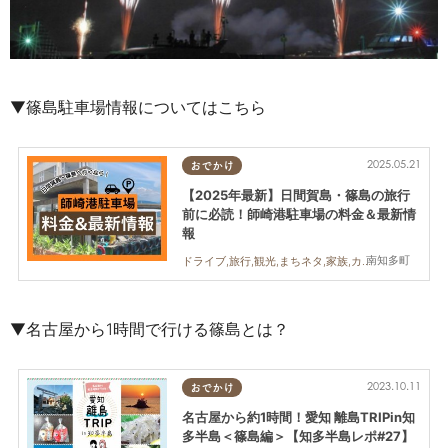
▼篠島駐車場情報についてはこちら
2025.05.21
おでかけ
【2025年最新】日間賀島・篠島の旅行
前に必読！師崎港駐車場の料金＆最新情
報
南知多町
ドライブ,旅行,観光,まちネタ,家族,カップル,友人
▼名古屋から1時間で行ける篠島とは？
2023.10.11
おでかけ
名古屋から約1時間！愛知 離島TRIPin知
多半島＜篠島編＞【知多半島レポ#27】