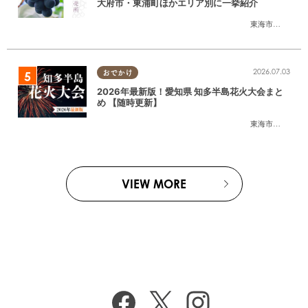
大府市・東浦町ほかエリア別に一挙紹介
東海市
,
大府市
,
東
2026.07.03
おでかけ
2026年最新版！愛知県 知多半島花火大会まと
め 【随時更新】
東海市
,
大府市
,
知
VIEW MORE