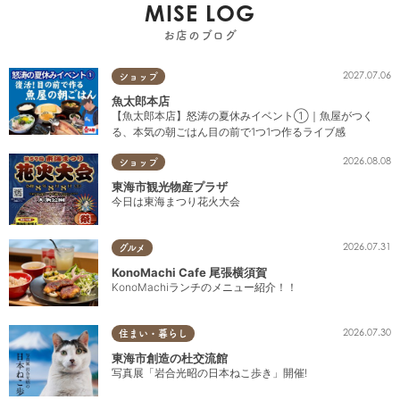
MISE LOG
お店のブログ
2027.07.06
ショップ
魚太郎本店
【魚太郎本店】怒涛の夏休みイベント①｜魚屋がつく
る、本気の朝ごはん目の前で1つ1つ作るライブ感
2026.08.08
ショップ
東海市観光物産プラザ
今日は東海まつり花火大会
2026.07.31
グルメ
KonoMachi Cafe 尾張横須賀
KonoMachiランチのメニュー紹介！！
2026.07.30
住まい・暮らし
東海市創造の杜交流館
写真展「岩合光昭の日本ねこ歩き」開催!