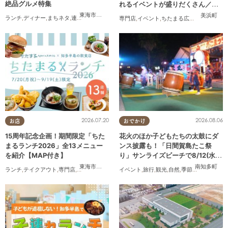
絶品グルメ特集
れるイベントが盛りだくさん／ち
たまる広告
東海市
,
大府市
,
知多市
,
東浦町
,
阿久比町
,
半田市
,
常滑市
,
武豊
美浜町
ランチ
,
ディナー
,
まちネタ
,
連載
,
コスパ抜群
専門店
,
イベント
,
ちたまる広告
,
家族
2026.07.20
2026.08.06
お店
おでかけ
15周年記念企画！期間限定「ちた
花火のほか子どもたちの太鼓にダ
まるランチ2026」全13メニュー
ンス披露も！「日間賀島たこ祭
を紹介【MAP付き】
り」サンライズビーチで8/12(水)
開催
東海市
,
大府市
,
知多市
,
東浦町
,
半田市
,
常滑市
,
武豊町
南知多町
ランチ
,
テイクアウト
,
専門店
,
ちたまるスタイル掲載店
イベント
,
まとめ記事
,
旅行
,
観光
,
,
自然
家族
,
,
季節ネタ
カップル
,
,
花火
おひと