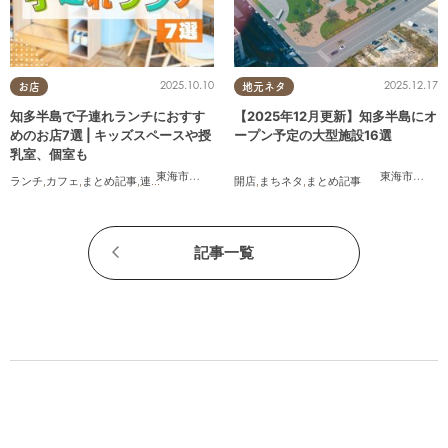
2025.10.10
2025.12.17
お店
地元ネタ
知多半島で子連れランチにおすす
【2025年12月更新】知多半島にオ
めのお店7選 | キッズスペースや授
ープン予定の大型施設16選
乳室、個室も
東海市
,
大府市
,
半田市
,
常滑市
,
武豊町
東海市
,
大府
ランチ
,
カフェ
,
まとめ記事
,
連載
,
親子
,
個室
開店
,
まちネタ
,
まとめ記事
記事一覧