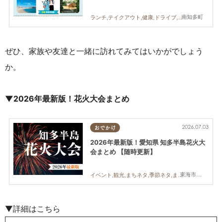
南知多町
ランチ,テイクアウト,健康,ドライブ,観光,自然,おひとりさま,知多半島レポ
ぜひ
、
家族や友達と一緒に訪れてみてはいかがでしょう
か。
▼2026年最新版！花火大会まとめ
2026.07.03
おでかけ
2026年最新版！愛知県 知多半島花火大
会まとめ 【随時更新】
東海市,大府市,知多市,東浦町,阿久比町,半田市,常滑市,武豊町,美浜町,南知多町
イベント,観光,まちネタ,季節ネタ,まとめ記事,親子,夫婦,家族,カップル,友人
▼詳細はこちら