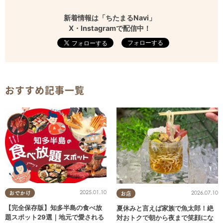
新着情報は「ちたまるNavi」
X・Instagramで配信中！
フォローする
おすすめ記事一覧
2025.01.10
2026.07.10
おでかけ
お店
【完全保存版】知多半島の食べ放
夏休みと言えば家族で魚太郎！絶
題スポット29選｜地元で愛される
対おトクで朝から夜まで笑顔にな