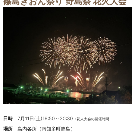
篠島ぎおん祭り 野島祭 花火大会
日時
7月11日(土)19:50～20:30
※花火大会の開催時間
場所
島内各所（南知多町篠島）