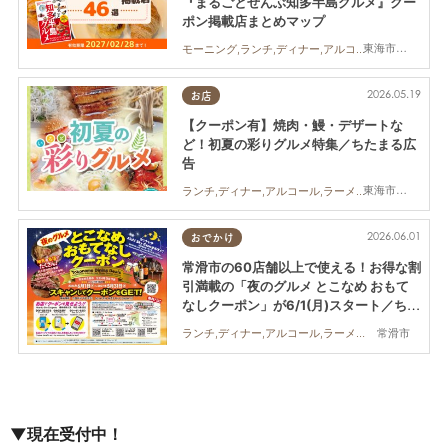
『まるごとぜんぶ知多半島グルメ』クー
ポン掲載店まとめマップ
東海市,大府市,知多市,東浦町,半田市,常滑市,武豊町,美浜町,南知多町
モーニング,ランチ,ディナー,アルコール,カフェ,スイーツ,専門店,まちネタ,クーポン,親子,夫婦,家族,カップル,おひとりさま,コスパ抜群
2026.05.19
お店
【クーポン有】焼肉・鰻・デザートな
ど！初夏の彩りグルメ特集／ちたまる広
告
東海市,大府市,半田市
ランチ,ディナー,アルコール,ラーメン,カフェ,キッチンカー,専門店,ちたまるスタイル掲載店,まとめ記事,ちたまる広告,クーポン
2026.06.01
おでかけ
常滑市の60店舗以上で使える！お得な割
引満載の「夜のグルメ とこなめ おもて
なしクーポン」が6/1(月)スタート／ちた
まる広告
ランチ,ディナー,アルコール,ラーメン,パン,カフェ,スイーツ,イベント,クーポン
常滑市
▼現在受付中！