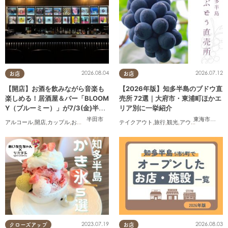
2026.08.04
2026.07.12
お店
お店
【開店】お酒を飲みながら音楽も
【2026年版】知多半島のブドウ直
楽しめる！居酒屋＆バー「BLOOM
売所 72選｜大府市・東浦町ほかエ
Y（ブルーミー）」が7/3(金)半田
リア別に一挙紹介
市でオープン
半田市
東海市
,
大府
アルコール
,
開店
,
カップル
,
おひとりさま
,
友人
テイクアウト
,
旅行
,
観光
,
アウトドア
,
まちネ
2023.07.19
2026.08.03
クローズアップ
お店