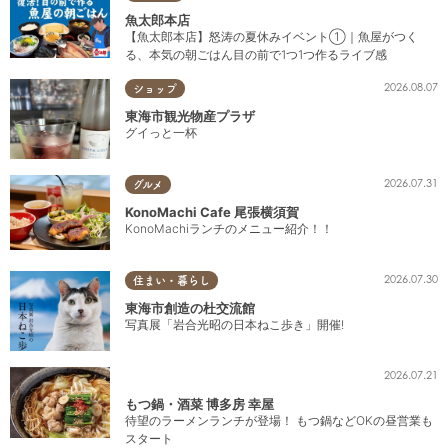
魚太郎本店
【魚太郎本店】怒涛の夏休みイベント①｜魚屋がつく
る、本気の朝ごはん目の前で1つ1つ作るライブ感
2026.08.07
ショップ
東海市観光物産プラザ
グイっと一杯
2026.07.31
グルメ
KonoMachi Cafe 尾張横須賀
KonoMachiランチのメニュー紹介！！
2026.07.30
住まい・暮らし
東海市創造の杜交流館
写真展「岩合光昭の日本ねこ歩き」開催!
2026.07.21
もつ鍋・酒菜 博多房 幸屋
待望のラーメンランチが登場！ もつ鍋などOKの昼営業も
スタート