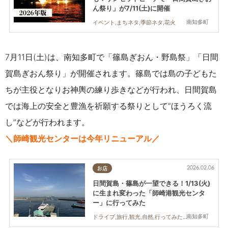
ん祭り」が7/11(土)に開催
南知多町
イベント,まちネタ,季節ネタ,花火
7月11日(土)は、南知多町で「篠島ぎおん・野島祭」「日間
賀島ぎおん祭り」が開催されます。篠島では島の子どもた
ちが主役となりお神輿の練り歩きなどが行われ、日間賀島
では海上の安全と豊漁を祈願する祭りとして“ほうろく流
し”などが行われます。
＼師崎観光センターは今年リニューアル／
2026.02.06
お店
日間賀島・篠島が一望できる！1/13(火)
に生まれ変わった「師崎港観光センタ
ー」に行ってみた
南知多町
ドライブ,旅行,観光,自然,行ってみたレポ