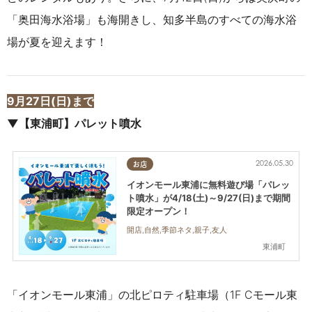
「奥田海水浴場」も海開きし、知多半島のすべての海水浴
場が夏を迎えます！
9月27日(日)まで
▼【東浦町】パレット噴水
2026.05.30
お店
イオンモール東浦に無料遊び場「パレッ
ト噴水」が4/18(土)～9/27(日)まで期間
限定オープン！
開店,自然,季節ネタ,親子,友人
東浦町
「イオンモール東浦」の北ピロティ駐車場（1F Cモール東