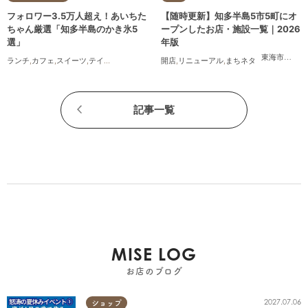
フォロワー3.5万人超え！あいちた
【随時更新】知多半島5市5町にオ
ちゃん厳選「知多半島のかき氷5
ープンしたお店・施設一覧｜2026
選」
年版
東海市
,
大府
ランチ
,
カフェ
,
スイーツ
,
テイクアウト
開店
,
リニューアル
,
まちネタ
記事一覧
MISE LOG
お店のブログ
2027.07.06
ショップ