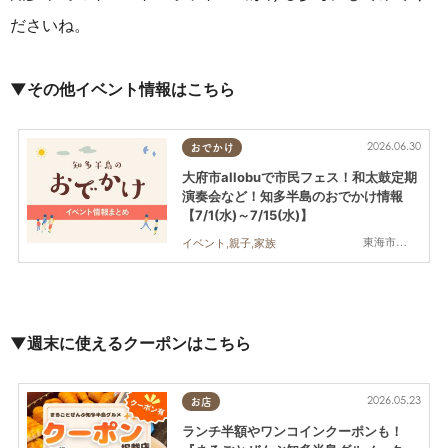
ださいね。
▼その他イベント情報はこちら
2026.06.30
おでかけ
大府市allobuで市民フェス！和太鼓定期
演奏会など！知多半島のおでかけ情報
【7/1(水)～7/15(水)】
東海市,大府市,知多市,半田市,常滑市
イベント,親子,家族
▼週末に使えるクーポンはこちら
2026.05.23
お店
ランチ半額やワンコインクーポンも！