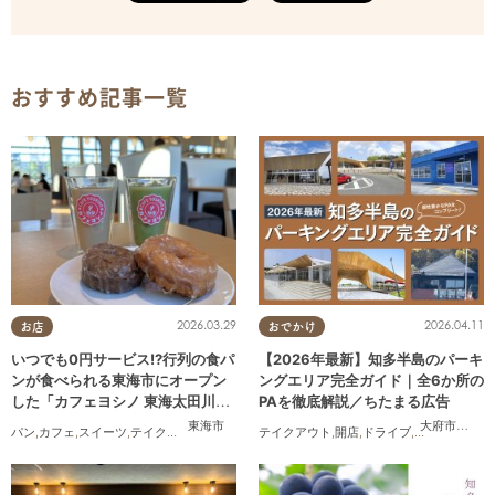
おすすめ記事一覧
2026.03.29
2026.04.11
お店
おでかけ
いつでも0円サービス!?行列の食パ
【2026年最新】知多半島のパーキ
ンが食べられる東海市にオープン
ングエリア完全ガイド｜全6か所の
した「カフェヨシノ 東海太田川
PAを徹底解説／ちたまる広告
店」に行ってみた
東海市
大府市
,
阿久
パン
,
カフェ
,
スイーツ
,
テイクアウト
,
家族
,
カップル
テイクアウト
,
おひとりさま
,
開店
,
,
友人
ドライブ
,
観光
,
ちたまる