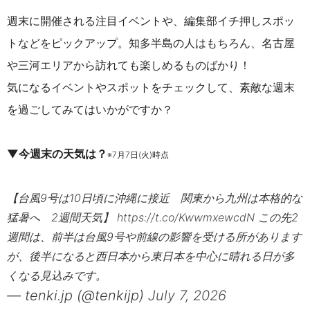
週末に開催される注目イベントや、編集部イチ押しスポッ
トなどをピックアップ。知多半島の人はもちろん、名古屋
や三河エリアから訪れても楽しめるものばかり！
気になるイベントやスポットをチェックして、素敵な週末
を過ごしてみてはいかがですか？
▼今週末の天気は？
※7月7日(火)時点
【台風9号は10日頃に沖縄に接近 関東から九州は本格的な
猛暑へ 2週間天気】
https://t.co/KwwmxewcdN
この先2
週間は、前半は台風9号や前線の影響を受ける所があります
が、後半になると西日本から東日本を中心に晴れる日が多
くなる見込みです。
— tenki.jp (@tenkijp)
July 7, 2026