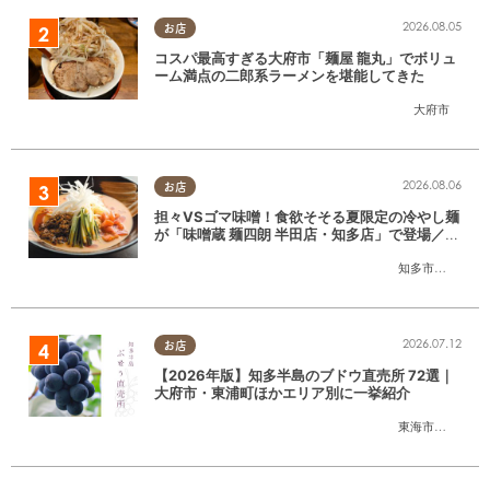
2026.08.05
お店
コスパ最高すぎる大府市「麺屋 龍丸」でボリュ
ーム満点の二郎系ラーメンを堪能してきた
大府市
2026.08.06
お店
担々VSゴマ味噌！食欲そそる夏限定の冷やし麺
が「味噌蔵 麺四朗 半田店・知多店」で登場／ち
たまる広告
知多市
,
半田市
2026.07.12
お店
【2026年版】知多半島のブドウ直売所 72選｜
大府市・東浦町ほかエリア別に一挙紹介
東海市
,
大府市
,
東