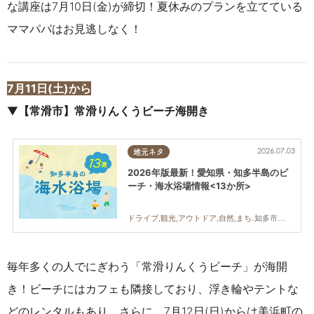
な講座は7月10日(金)が締切！夏休みのプランを立てている
ママパパはお見逃しなく！
7月11日(土)から
▼
【常滑市】常滑りんくうビーチ海開き
2026.07.03
地元ネタ
2026年版最新！愛知県・知多半島のビ
ーチ・海水浴場情報<13か所>
知多市,常滑市,美浜町,南知多町
ドライブ,観光,アウトドア,自然,まちネタ,季節ネタ,まとめ記事,親子,家族,カップル,友人
毎年多くの人でにぎわう「常滑りんくうビーチ」が海開
き！ビーチにはカフェも隣接しており、浮き輪やテントな
どのレンタルもあり。さらに、7月12日(日)からは美浜町の