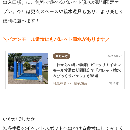
出入口横）に、無料で遊べるパレット噴水が期間限定オー
プン。今年は更衣スペースや親水遊具もあり、より楽しく
便利に遊べます！
＼イオンモール常滑にもパレット噴水があります／
2026.05.24
おでかけ
これからの暑い季節にピッタリ！イオン
モール常滑に期間限定で「パレット噴水
＆びっくりバケツ」が登場
常滑市
開店,季節ネタ,親子,家族
いかがでしたか。
知多半島のイベントスポットへ出かける参考にしてみてく