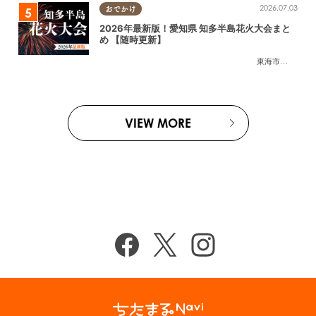
2026.07.03
おでかけ
2026年最新版！愛知県 知多半島花火大会まと
め 【随時更新】
東海市
,
大府市
,
知
VIEW MORE