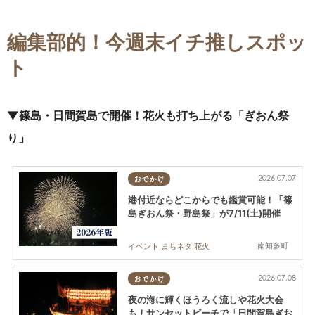
編集部的！今週末イチ推しスポッ
ト
▼篠島・日間賀島で開催！花火も打ち上がる「ぎおん祭
り」
2026.07.07
おでかけ
港付近ならどこからでも鑑賞可能！「篠
島ぎおん祭・野島祭」が7/11(土)開催
南知多町
イベント,まちネタ,花火
2026.07.08
おでかけ
夜の海に輝くほうろく流しや花火大会
も！サンセットビーチで「日間賀島ぎお