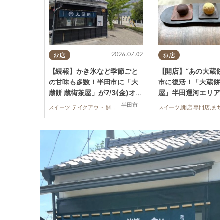
2026.07.02
お店
お店
【続報】かき氷など季節ごと
【開店】“あの大蔵
の甘味も多数！半田市に「大
市に復活！「大蔵餅
蔵餅 蔵街茶屋」が7/3(金)オー
屋」半田運河エリア
プン
オープン予定
半田市
スイーツ,テイクアウト,開店,専門店,まちネタ