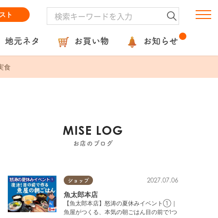
スト
地元ネタ
お買い物
お知らせ
実食
MISE LOG
お店のブログ
2027.07.06
ショップ
魚太郎本店
【魚太郎本店】怒涛の夏休みイベント①｜
魚屋がつくる、本気の朝ごはん目の前で1つ