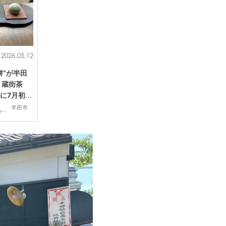
2026.05.12
餅”が半田
 蔵街茶
に7月初旬
半田市
スイーツ,開店,専門店,まちネタ