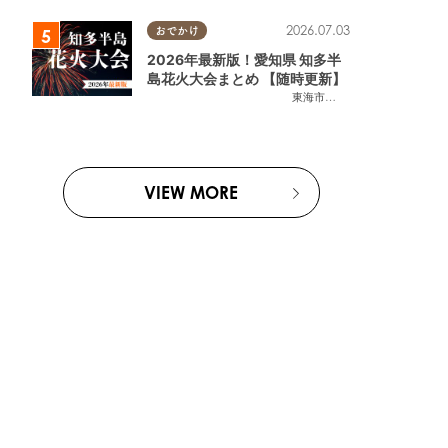
2026.07.03
おでかけ
2026年最新版！愛知県 知多半
島花火大会まとめ 【随時更新】
東海市
,
大府市
,
知多市
,
東浦町
,
阿
VIEW MORE