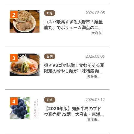
2026.08.05
お店
コスパ最高すぎる大府市「麺屋
龍丸」でボリューム満点の二郎
系ラーメンを堪能してきた
大府市
2026.08.06
お店
担々VSゴマ味噌！食欲そそる夏
限定の冷やし麺が「味噌蔵 麺四
朗 半田店・知多店」で登場／ち
知多市
,
半田市
たまる広告
2026.07.12
お店
【2026年版】知多半島のブド
ウ直売所 72選｜大府市・東浦町
ほかエリア別に一挙紹介
東海市
,
大府市
,
東浦町
,
半田市
,
美