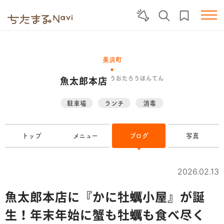
美浜町
魚太郎本店
うおたろうほんてん
駐車場
ランチ
消毒
トップ
メニュー
ブログ
写真
2026.02.13
魚太郎本店に『かに牡蠣小屋』が誕
生！年末年始に蟹も牡蠣も食べ尽く