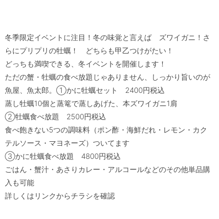
冬季限定イベントに注目！冬の味覚と言えば　ズワイガニ！さ
らにプリプリの牡蠣！　どちらも甲乙つけがたい！

どっちも満喫できる、冬イベントを開催します！

ただの蟹・牡蠣の食べ放題じゃありません、しっかり旨いのが
魚屋、魚太郎。①かに牡蠣セット　2400円税込

蒸し牡蠣10個と蒸篭で蒸しあげた、本ズワイガニ1肩

②牡蠣食べ放題　2500円税込

食べ飽きない5つの調味料（ポン酢・海鮮だれ・レモン・カク
テルソース・マヨネーズ）ついてます

③かに牡蠣食べ放題　4800円税込

ごはん・蟹汁・あさりカレー・アルコールなどのその他単品購
入も可能
