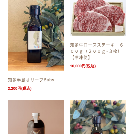
知多牛ロースステーキ ６
００ｇ（２００ｇ×３枚）
【冷凍便】
10,000円(税込)
知多半島オリーブBaby
2,200円(税込)