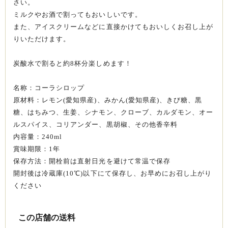
さい。
ミルクやお酒で割ってもおいしいです。
また、アイスクリームなどに直接かけてもおいしくお召し上が
りいただけます。
炭酸水で割ると約8杯分楽しめます！
名称：コーラシロップ
原材料：レモン(愛知県産)、みかん(愛知県産)、きび糖、黒
糖、はちみつ、生姜、シナモン、クローブ、カルダモン、オー
ルスパイス、コリアンダー、黒胡椒、その他香辛料
内容量：240ml
賞味期限：1年
保存方法：開栓前は直射日光を避けて常温で保存
開封後は冷蔵庫(10℃)以下にて保存し、お早めにお召し上がり
ください
この店舗の送料