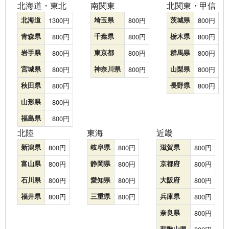
北海道・東北
南関東
北関東・甲信
北海道
1300
埼玉県
800
茨城県
800
青森県
800
千葉県
800
栃木県
800
岩手県
800
東京都
800
群馬県
800
宮城県
800
神奈川県
800
山梨県
800
秋田県
800
長野県
800
山形県
800
福島県
800
北陸
東海
近畿
新潟県
800
岐阜県
800
滋賀県
800
富山県
800
静岡県
800
京都府
800
石川県
800
愛知県
800
大阪府
800
福井県
800
三重県
800
兵庫県
800
奈良県
800
和歌山県