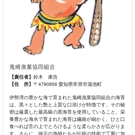
鬼崎漁業協同組合
【責任者】
鈴木 康浩
【住 所】
〒4790856 愛知県常滑市蒲池町
伊勢湾の豊かな海で育まれた鬼崎漁業協同組合の海苔
は、黒々とした艶と上質な口溶けが特徴です。その秘
密は厳選した最高級の黒海苔を使用していること。栄
養豊かな海水で育まれた海苔は繊維が細かく、ひと口
食べれば舌の上でとろけるような柔らかさが広がりま
す。さらに、地元の漁師たちが伝統の技術で丁寧に加