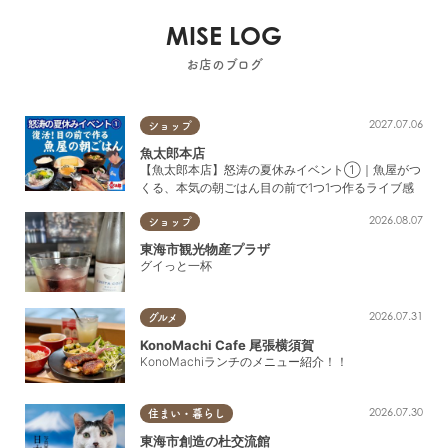
MISE LOG
お店のブログ
2027.07.06
ショップ
魚太郎本店
【魚太郎本店】怒涛の夏休みイベント①｜魚屋がつ
くる、本気の朝ごはん目の前で1つ1つ作るライブ感
2026.08.07
ショップ
東海市観光物産プラザ
グイっと一杯
2026.07.31
グルメ
KonoMachi Cafe 尾張横須賀
KonoMachiランチのメニュー紹介！！
2026.07.30
住まい・暮らし
東海市創造の杜交流館