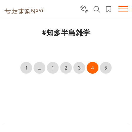
#知多半島雑学
1
...
1
2
3
4
5