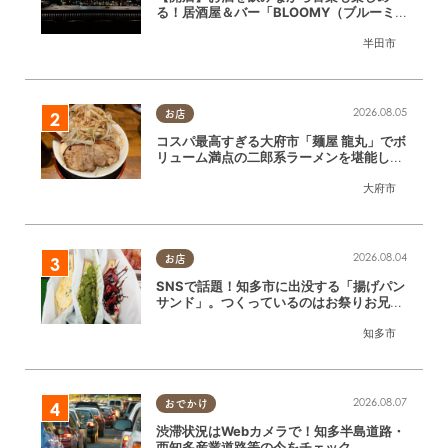
る！居酒屋＆バー「BLOOMY（ブルーミ
ー）」が7/3(金)半田市でオープン
半田市
2026.08.05
お店
コスパ最高すぎる大府市「麺屋 龍丸」でボ
リューム満点の二郎系ラーメンを堪能して
きた
大府市
2026.08.04
お店
SNSで話題！知多市に出没する「揚げパン
サンド」。つくっているのはお祭りお兄さ
ん!?【ちたまる調査隊#55】
知多市
2026.08.07
おでかけ
渋滞状況はWebカメラで！知多半島道路・
西知多産業道路等の今をチェック