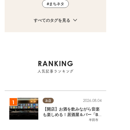
まちネタ
すべてのタグを見る
RANKING
人気記事ランキング
2026.08.04
お店
【開店】お酒を飲みながら音楽
も楽しめる！居酒屋＆バー「BL
OOMY（ブルーミー）」が7/3
半田市
(金)半田市でオープン