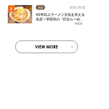
2026.08.02
お店
50年以上ラーメン文化を支える
名店！半田市の「灯台らーめん
半田店」へ【熱血ラーメン伝 8
半田市
月放送】
VIEW MORE