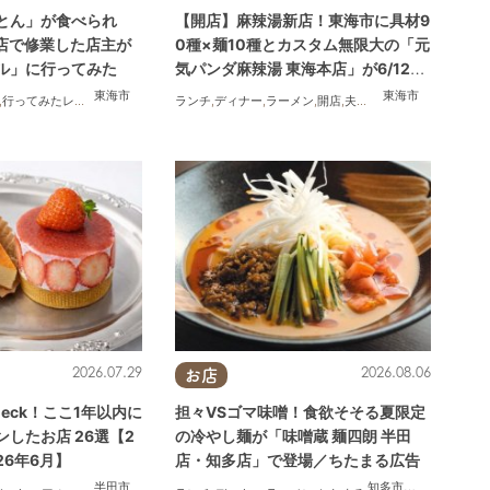
とん」が食べられ
【開店】麻辣湯新店！東海市に具材9
名店で修業した店主が
0種×麺10種とカスタム無限大の「元
ル」に行ってみた
気パンダ麻辣湯 東海本店」が6/12
(金)オープン
東海市
東海市
,
行ってみたレポ
,
夫婦
,
おひとりさま
ランチ
,
ディナー
,
ラーメン
,
開店
,
夫婦
,
カップル
,
おひとりさ
2026.07.29
2026.08.06
お店
eck！ここ1年以内に
担々VSゴマ味噌！食欲そそる夏限定
したお店 26選【2
の冷やし麺が「味噌蔵 麺四朗 半田
26年6月】
店・知多店」で登場／ちたまる広告
半田市
知多市
,
半田市