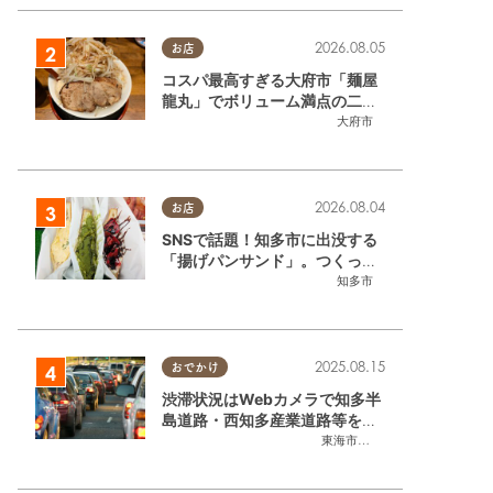
2026.08.05
お店
コスパ最高すぎる大府市「麺屋
龍丸」でボリューム満点の二郎
系ラーメンを堪能してきた
大府市
2026.08.04
お店
SNSで話題！知多市に出没する
「揚げパンサンド」。つくって
いるのはお祭りお兄さん!?【ち
知多市
たまる調査隊#55】
2025.08.15
おでかけ
渋滞状況はWebカメラで知多半
島道路・西知多産業道路等をチ
ェック
東海市
,
大府市
,
知多市
,
東浦町
,
常