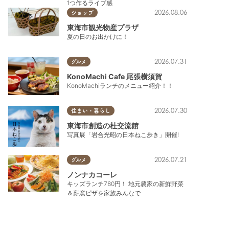
1つ作るライブ感
2026.08.06
ショップ
東海市観光物産プラザ
夏の日のお出かけに！
2026.07.31
グルメ
KonoMachi Cafe 尾張横須賀
KonoMachiランチのメニュー紹介！！
2026.07.30
住まい・暮らし
東海市創造の杜交流館
写真展「岩合光昭の日本ねこ歩き」開催!
2026.07.21
グルメ
ノンナカコーレ
キッズランチ780円！ 地元農家の新鮮野菜
＆薪窯ピザを家族みんなで