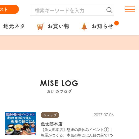
スト
地元ネタ
お買い物
お知らせ
MISE LOG
お店のブログ
2027.07.06
ショップ
魚太郎本店
【魚太郎本店】怒涛の夏休みイベント①｜
魚屋がつくる、本気の朝ごはん目の前で1つ