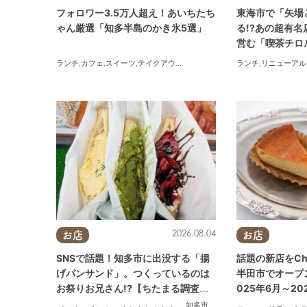
フォロワー3.5万人超え！あいちたち
東海市で「矢場
ゃん厳選「知多半島のかき氷5選」
る!?あの超有
営む「喫茶チロ
ランチ
,
カフェ
,
スイーツ
,
テイクアウト
ランチ
,
リニューアル
2026.08.04
お店
お店
SNSで話題！知多市に出没する「揚
話題の新店をCh
げパンサンド」。つくっているのは
半田市でオープン
お祭りお兄さん!?【ちたまる調査隊#
025年6月～20
55】
知多市