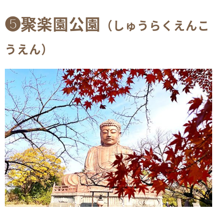
❺聚楽園公園
（しゅうらくえんこ
うえん）