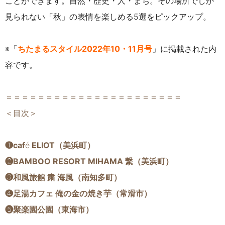
ことができます。自然・歴史・人・まち。その場所でしか
見られない「秋」の表情を楽しめる5選をピックアップ。
※「
ちたまるスタイル2022年10・11月号
」に掲載された内
容です。
＝＝＝＝＝＝＝＝＝＝＝＝＝＝＝＝＝＝＝＝＝＝
＜目次＞
❶caf
é
ELIOT（美浜町）
❷BAMBOO RESORT MIHAMA 繋（美浜町）
❸和風旅館 粛 海風（南知多町）
❹足湯カフェ 俺の金の焼き芋（常滑市）
❺聚楽園公園（東海市）