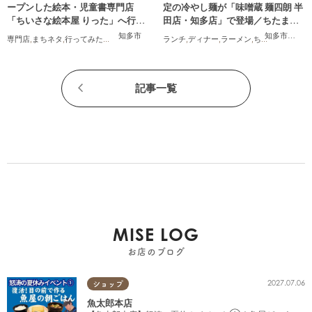
ープンした絵本・児童書専門店
定の冷やし麺が「味噌蔵 麺四朗 半
「ちいさな絵本屋 りった」へ行っ
田店・知多店」で登場／ちたまる
てみた
広告
知多市
知多市
,
半田
専門店
,
まちネタ
,
行ってみたレポ
,
親子
,
家族
,
おひとりさま
ランチ
,
ディナー
,
ラーメン
,
ちたまる広告
記事一覧
MISE LOG
お店のブログ
2027.07.06
ショップ
魚太郎本店