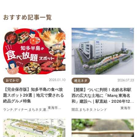
おすすめ記事一覧
2025.01.10
2026.07.23
おでかけ
地元ネタ
【完全保存版】知多半島の食べ放
【開業】ついに判明！名鉄名和駅
題スポット29選｜地元で愛される
西の広大な土地に「Marq 東海名
絶品グルメ特集
和」建設へ｜駅直結・2026年12月
着工予定
東海市
,
大府市
,
知多市
,
東浦町
,
阿久比町
,
半田市
,
常滑市
,
武豊
東海市
ランチ
,
ディナー
,
まちネタ
,
連載
,
コスパ抜群
開店
,
まちネタ
,
トレンド