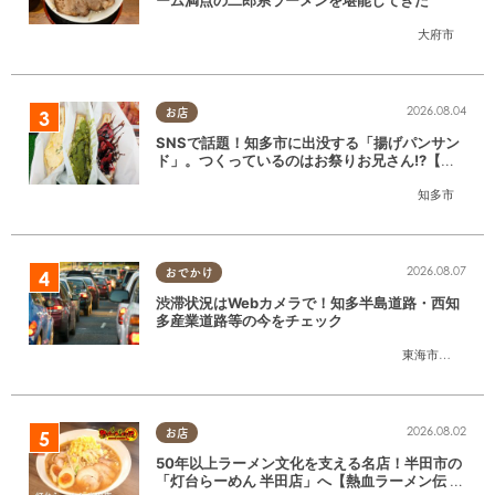
ーム満点の二郎系ラーメンを堪能してきた
大府市
2026.08.04
お店
SNSで話題！知多市に出没する「揚げパンサン
ド」。つくっているのはお祭りお兄さん!?【ち
たまる調査隊#55】
知多市
2026.08.07
おでかけ
渋滞状況はWebカメラで！知多半島道路・西知
多産業道路等の今をチェック
東海市
,
大府市
,
知
2026.08.02
お店
50年以上ラーメン文化を支える名店！半田市の
「灯台らーめん 半田店」へ【熱血ラーメン伝 8