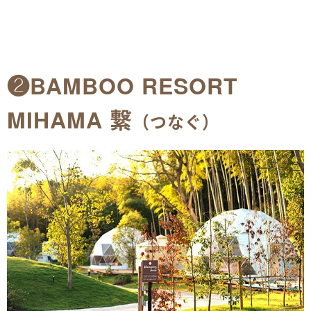
❷BAMBOO RESORT
MIHAMA 繋
（つなぐ）