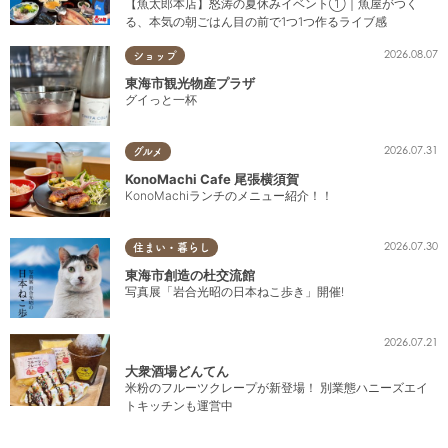
【魚太郎本店】怒涛の夏休みイベント①｜魚屋がつく
る、本気の朝ごはん目の前で1つ1つ作るライブ感
2026.08.07
ショップ
東海市観光物産プラザ
グイっと一杯
2026.07.31
グルメ
KonoMachi Cafe 尾張横須賀
KonoMachiランチのメニュー紹介！！
2026.07.30
住まい・暮らし
東海市創造の杜交流館
写真展「岩合光昭の日本ねこ歩き」開催!
2026.07.21
大衆酒場どんてん
米粉のフルーツクレープが新登場！ 別業態ハニーズエイ
トキッチンも運営中