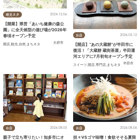
2024.12.06
地元ネタ
【開業】県営「あいち健康の森公
園」に全天候型の遊び場が2026年
2026.05.12
春頃オープン予定
お店
大府市
【開店】“あの大蔵餅”が半田市に
開店
,
観光
,
自然
,
まちネタ
復活！「大蔵餅 蔵街茶屋」半田運
河エリアに7月初旬オープン予定
半田市
スイーツ
,
開店
,
専門店
,
まちネタ
2026.08.05
2026.08.06
お店
お店
親子で立ち寄りたい！知多市にオ
担々VSゴマ味噌！食欲そそる夏限