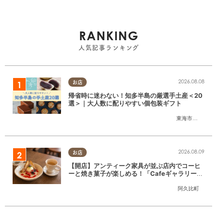
RANKING
人気記事ランキング
2026.08.08
お店
帰省時に迷わない！知多半島の厳選手土産＜20
選＞｜大人数に配りやすい個包装ギフト
東海市
,
大府市
,
知
2026.08.09
お店
【開店】アンティーク家具が並ぶ店内でコーヒ
ーと焼き菓子が楽しめる！「CafeギャラリーA
gui」が6/1(月)阿久比町でリニューアルオープ
阿久比町
ン