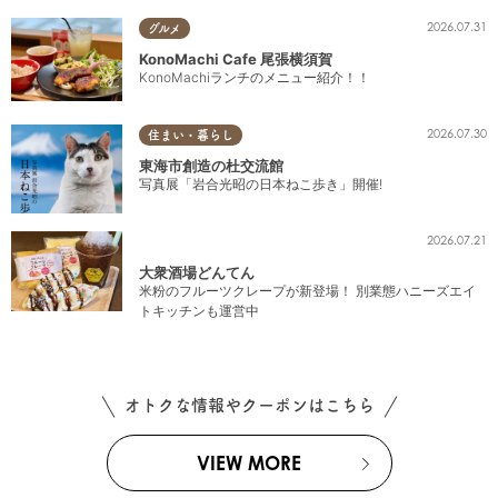
2026.07.31
グルメ
KonoMachi Cafe 尾張横須賀
KonoMachiランチのメニュー紹介！！
2026.07.30
住まい・暮らし
東海市創造の杜交流館
写真展「岩合光昭の日本ねこ歩き」開催!
2026.07.21
大衆酒場どんてん
米粉のフルーツクレープが新登場！ 別業態ハニーズエイ
トキッチンも運営中
オトクな情報やクーポンはこちら
VIEW MORE