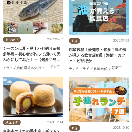
2026.06.07
おでかけ
2025.07.08
お店
シーズンは夏～秋！ハゼ釣りin知
眺望抜群！愛知県・知多半島の海
多半島～初心者が釣って捌いて天
が見える飲食店8選｜海鮮・カフ
ぷらにしてみた！～【知多半島レ
ェ・ピザほか
ポ#14】
半田市
知多市
,
常滑
ドライブ
,
自然
,
季節ネタ
,
行ってみたレポ
,
夫婦
,
家族
,
カップル
,
おひとりさま
,
友人
,
知多半島
ランチ
,
ドライブ
,
観光
,
自然
,
まちネタ
,
季節ネ
2024.12.14
地元ネタ
2025.10.10
お店
東海市の人気の手土産・ギフト5