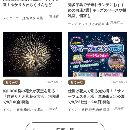
選！ゆかり＆わらくりんなど
知多半島で子連れランチにおすす
めのお店7選 | キッズスペースや授
乳室、個室も
東海市
テイクアウト
,
まちネタ
,
家族
東海市
,
大府
ランチ
,
カフェ
,
まとめ記事
,
連載
,
親子
,
個室
2026.08.07
2025.08.21
おでかけ
おでかけ
約1,000発の花火が夜空を彩る！
仕掛け花火で彩る光の滝！「サマ
「盆踊りと河和花火大会」河和港
ーフェスタ元浜」東海市元浜公園
で8/14(金)開催
で8/23(土)・24(日)開催
美浜町
東海市
イベント
,
観光
,
季節ネタ
,
花火
イベント
,
旅行
,
観光
,
自然
,
季節ネタ
,
花火