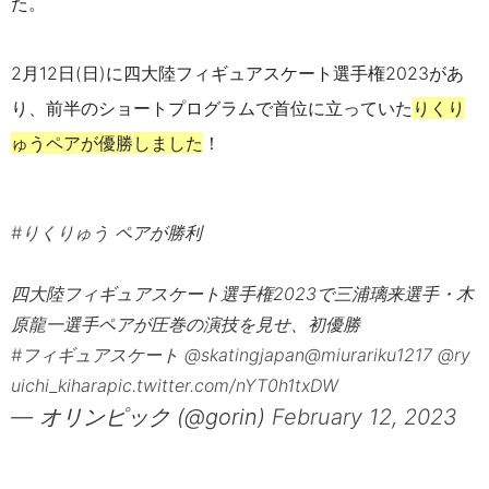
た。
2月12日(日)に四大陸フィギュアスケート選手権2023があ
り、前半のショートプログラムで首位に立っていた
りくり
ゅうペアが優勝しました
！
#りくりゅう
ペアが勝利
四大陸フィギュアスケート選手権2023で三浦璃来選手・木
原龍一選手ペアが圧巻の演技を見せ、初優勝
#フィギュアスケート
@skatingjapan
@miurariku1217
@ry
uichi_kihara
pic.twitter.com/nYT0h1txDW
— オリンピック (@gorin)
February 12, 2023