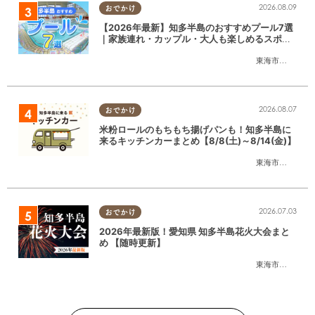
2026.08.09
おでかけ
【2026年最新】知多半島のおすすめプール7選
｜家族連れ・カップル・大人も楽しめるスポッ
ト徹底ガイド
東海市
,
大府市
,
知
2026.08.07
おでかけ
米粉ロールのもちもち揚げパンも！知多半島に
来るキッチンカーまとめ【8/8(土)～8/14(金)】
東海市
,
大府市
,
知
2026.07.03
おでかけ
2026年最新版！愛知県 知多半島花火大会まと
め 【随時更新】
東海市
,
大府市
,
知