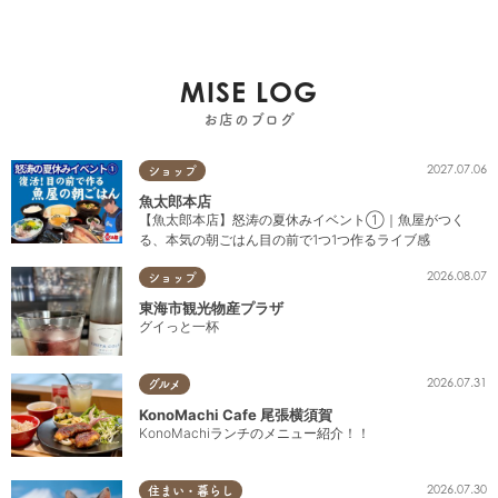
MISE LOG
お店のブログ
2027.07.06
ショップ
魚太郎本店
【魚太郎本店】怒涛の夏休みイベント①｜魚屋がつく
る、本気の朝ごはん目の前で1つ1つ作るライブ感
2026.08.07
ショップ
東海市観光物産プラザ
グイっと一杯
2026.07.31
グルメ
KonoMachi Cafe 尾張横須賀
KonoMachiランチのメニュー紹介！！
2026.07.30
住まい・暮らし