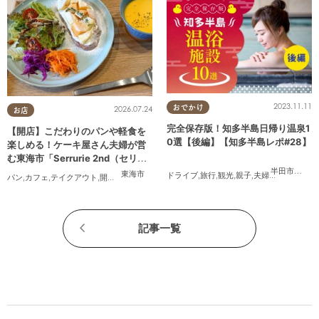
2023.11.11
おでかけ
2026.07.24
お店
完全保存版！知多半島日帰り温泉1
【開店】こだわりのパンや軽食を
0選【後編】【知多半島レポ#28】
楽しめる！ケーキ屋さん夫婦が営
む東海市「Serrurie 2nd（セリュ
リエ セカンド）」6/29(月)テスト
半田市
,
常滑
東海市
ドライブ
,
旅行
,
観光
,
親子
,
夫婦
,
家族
,
知多半
パン
,
カフェ
,
テイクアウト
,
開店
,
専門店
,
まちネタ
,
親子
,
夫婦
,
家族
,
カップル
,
おひとりさま
,
オープン
記事一覧