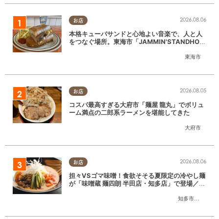
2026.08.06
お店
本格キューバサンドと心地よい音楽で、人と人
をつなぐ場所。東海市「JAMMIN'STANDHOU
SE」に行ってみた
東海市
2026.08.05
お店
コスパ最高すぎる大府市「麺屋 龍丸」でボリュ
ーム満点の二郎系ラーメンを堪能してきた
大府市
2026.08.06
お店
担々VSゴマ味噌！食欲そそる夏限定の冷やし麺
が「味噌蔵 麺四朗 半田店・知多店」で登場／ち
たまる広告
知多市
,
半田市