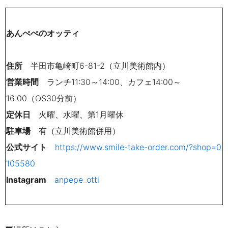
あんぺぺのオッティ
住所
半田市亀崎町
6-81-2（
立川美術館内）
営業時間
ランチ
11:30
～
14:00、
カフェ
14:00
～
16:00（OS
30
分前）
定休日
火曜、水曜、第
1
月曜休
駐車場
有（立川美術館併用）
公式サイト
https://www.smile-take-order.com/?shop=0
105580
Instagram
anpepe_otti