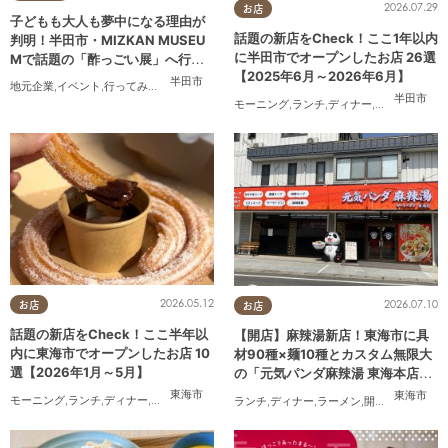
2026.07.29
お店
子どもも大人も夢中になる理由が
話題の新店をCheck！ここ1年以内
判明！半田市・MIZKAN MUSEU
に半田市でオープンしたお店 26選
Mで話題の「酢っごい展」へ行っ
【2025年6月～2026年6月】
てみた｜7/25(土)～8/30(日)／ち
半田市
地元企業
,
イベント
,
行ってみたレポ
,
ちたまる広告
,
親子
,
家族
,
友人
たまる広告
半田市
モーニング
,
ランチ
,
ディナー
,
アルコール
,
ラ
2026.05.12
2026.07.10
お店
お店
話題の新店をCheck！ここ半年以
【開店】麻辣湯新店！東海市に具
内に東海市でオープンしたお店 10
材90種×麺10種とカスタム無限大
選【2026年1月～5月】
の「元気パンダ麻辣湯 東海本店」
が6/12(金)オープン
東海市
東海市
モーニング
,
ランチ
,
ディナー
,
パン
,
カフェ
,
スイーツ
,
テイクアウト
,
キッチンカー
,
開店
,
まと
ランチ
,
ディナー
,
ラーメン
,
開店
,
夫婦
,
カップ