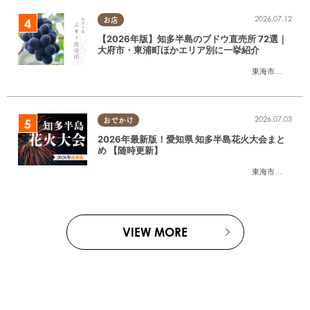
2026.07.12
お店
【2026年版】知多半島のブドウ直売所 72選｜
大府市・東浦町ほかエリア別に一挙紹介
東海市
,
大府市
,
東
2026.07.03
おでかけ
2026年最新版！愛知県 知多半島花火大会まと
め 【随時更新】
東海市
,
大府市
,
知
VIEW MORE