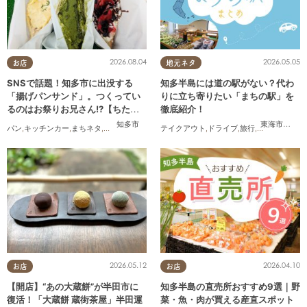
2026.08.04
2026.05.05
お店
地元ネタ
SNSで話題！知多市に出没する
知多半島には道の駅がない？代わ
「揚げパンサンド」。つくってい
りに立ち寄りたい「まちの駅」を
るのはお祭りお兄さん!?【ちたま
徹底紹介！
る調査隊#55】
知多市
東海市
,
武豊
パン
,
キッチンカー
,
まちネタ
,
ちたまる調査隊
,
行ってみたレポ
テイクアウト
,
ドライブ
,
旅行
,
観光
,
自然
2026.05.12
2026.04.10
お店
お店
【開店】“あの大蔵餅”が半田市に
知多半島の直売所おすすめ9選｜野
復活！「大蔵餅 蔵街茶屋」半田運
菜・魚・肉が買える産直スポット