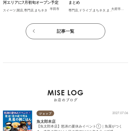
河エリアに7月初旬オープン予定
まとめ
半田市
大府市
,
知多
スイーツ
,
開店
,
専門店
,
まちネタ
専門店
,
ドライブ
,
まちネタ
,
まとめ記事
,
夫婦
,
記事一覧
MISE LOG
お店のブログ
2027.07.06
ショップ
魚太郎本店
【魚太郎本店】怒涛の夏休みイベント①｜魚屋がつく