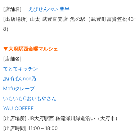
[店舗名]
えびせんべい 豊半
[出店場所] 山太 武豊直売店 魚の駅（武豊町冨貴笠松43-
8）
▼大府駅西金曜マルシェ
[店舗名]
てとてキッチン
あげぱんnon乃
Mofuクレープ
いもいもCおいもやさん
YAU COFFEE
[出店場所] JR大府駅西 鞍流瀬川緑道沿い（大府市）
[出店時間] 11:00～18:00