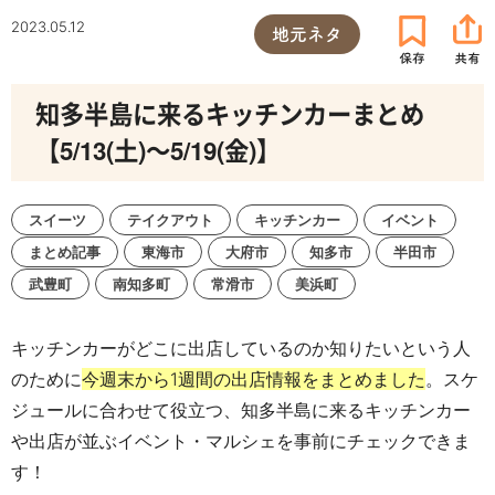
2023.05.12
地元ネタ
知多半島に来るキッチンカーまとめ
【5/13(土)～5/19(金)】
スイーツ
テイクアウト
キッチンカー
イベント
まとめ記事
東海市
大府市
知多市
半田市
武豊町
南知多町
常滑市
美浜町
キッチンカーがどこに出店しているのか知りたいという人
のために
今週末から1週間の出店情報をまとめました
。スケ
ジュールに合わせて役立つ、知多半島に来るキッチンカー
や出店が並ぶイベント・マルシェを事前にチェックできま
す！