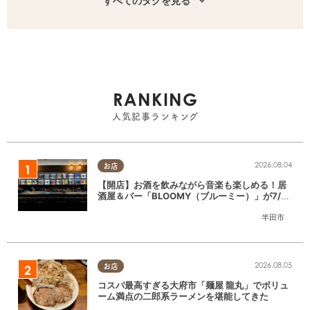
すべてのタグを見る
RANKING
人気記事ランキング
2026.08.04
お店
【開店】お酒を飲みながら音楽も楽しめる！居
酒屋＆バー「BLOOMY（ブルーミー）」が7/3
(金)半田市でオープン
半田市
2026.08.05
お店
コスパ最高すぎる大府市「麺屋 龍丸」でボリュ
ーム満点の二郎系ラーメンを堪能してきた