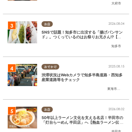
大府市
2026.08.04
お店
SNSで話題！知多市に出没する「揚げパンサン
ド」。つくっているのはお祭りお兄さん!?【ち
たまる調査隊#55】
知多市
2025.08.15
おでかけ
渋滞状況はWebカメラで知多半島道路・西知多
産業道路等をチェック
東海市
,
大府市
,
知
2026.08.02
お店
50年以上ラーメン文化を支える名店！半田市の
「灯台らーめん 半田店」へ【熱血ラーメン伝 8
月放送】
半田市