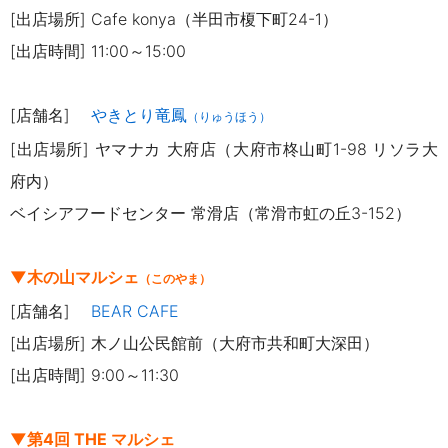
[出店場所] Cafe konya（半田市榎下町24-1）
[出店時間] 11:00～15:00
[店舗名]
やきとり竜鳳
（りゅうほう）
[出店場所] ヤマナカ 大府店（大府市柊山町1-98 リソラ大
府内）
ベイシアフードセンター 常滑店（常滑市虹の丘3-152）
▼木の山マルシェ
（このやま）
[店舗名]
BEAR CAFE
[出店場所] 木ノ山公民館前（大府市共和町大深田）
[出店時間] 9:00～11:30
▼第4回 THE マルシェ