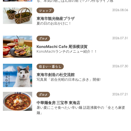
る、本気の朝ごはん目の前で1つ1つ作るライブ感
2026.08.06
ショップ
東海市観光物産プラザ
夏の日のお出かけに！
2026.07.31
グルメ
KonoMachi Cafe 尾張横須賀
KonoMachiランチのメニュー紹介！！
2026.07.30
住まい・暮らし
東海市創造の杜交流館
写真展「岩合光昭の日本ねこ歩き」開催!
2026.07.21
グルメ
中華麺食房 三宝亭 東海店
暑い夏にこそ食べたい辛い麺 話題沸騰中の「全とろ麻婆
麺」