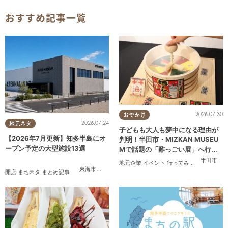
おすすめ記事一覧
2026.07.30
おでかけ
2026.07.24
地元ネタ
子どもも大人も夢中になる理由が
【2026年7月更新】知多半島にオ
判明！半田市・MIZKAN MUSEU
ープン予定の大型施設13選
Mで話題の「酢っごい展」へ行っ
てみた｜7/25(土)～8/30(日)／ち
半田市
地元企業
,
イベント
,
行ってみたレポ
,
ちたま
たまる広告
東海市
,
大府市
,
知多市
,
美浜町
,
南知多町
開店
,
まちネタ
,
まとめ記事