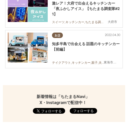
激レア！大府で出会えるキッチンカー
「夜ふかしアイス」【ちたまる調査隊#2
1】
大府市
スイーツ,キッチンカー,ちたまる調査隊,カップル,友人,トレンド
2022.04.30
お店
知多半島で出会える 話題のキッチンカー
【前編】
東海市,大府市,知多市,阿久比町,半田市,武豊町,南知多町,常滑市,美浜町,東浦町
テイクアウト,キッチンカー,親子,夫婦,家族,カップル,おひとりさま,友人,ペット,知多半島
新着情報は「ちたまるNavi」
X・Instagramで配信中！
フォローする