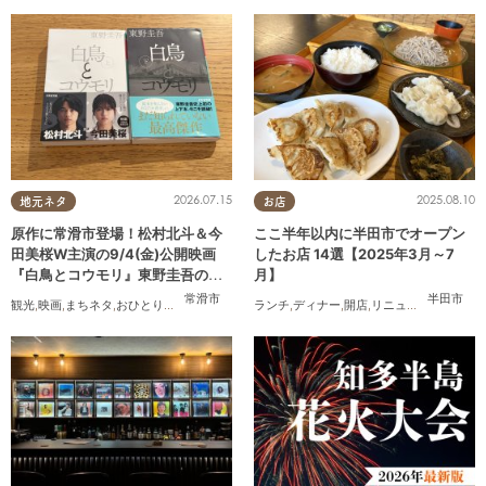
2026.07.15
2025.08.10
地元ネタ
お店
原作に常滑市登場！松村北斗＆今
ここ半年以内に半田市でオープン
田美桜W主演の9/4(金)公開映画
したお店 14選【2025年3月～7
『白鳥とコウモリ』東野圭吾の原
月】
作小説を読んでみた
常滑市
半田市
観光
,
映画
,
まちネタ
,
おひとりさま
ランチ
,
ディナー
,
開店
,
リニューアル
,
まとめ