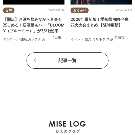
2026.08.04
2026.07.03
お店
おでかけ
【開店】お酒を飲みながら音楽も
2026年最新版！愛知県 知多半島
楽しめる！居酒屋＆バー「BLOOM
花火大会まとめ 【随時更新】
Y（ブルーミー）」が7/3(金)半田
市でオープン
半田市
東海市
,
大府
アルコール
,
開店
,
カップル
,
おひとりさま
,
友人
イベント
,
観光
,
まちネタ
,
季節ネタ
,
まとめ記
記事一覧
MISE LOG
お店のブログ