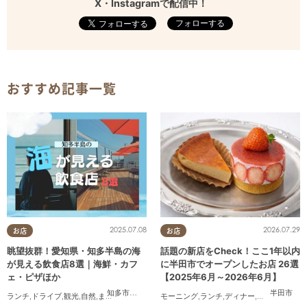
X・Instagramで配信中！
フォローする
おすすめ記事一覧
2025.07.08
2026.07.29
お店
お店
眺望抜群！愛知県・知多半島の海
話題の新店をCheck！ここ1年以内
が見える飲食店8選｜海鮮・カフ
に半田市でオープンしたお店 26選
ェ・ピザほか
【2025年6月～2026年6月】
知多市
,
常滑市
,
美浜町
,
南知多町
半田市
ランチ
,
ドライブ
,
観光
,
自然
,
まちネタ
,
季節ネタ
,
モーニング
まとめ記事
,
ランチ
,
ディナー
,
アルコール
,
ラ