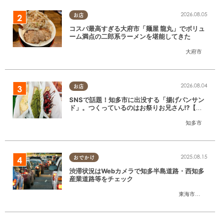
2026.08.05
お店
コスパ最高すぎる大府市「麺屋 龍丸」でボリュ
ーム満点の二郎系ラーメンを堪能してきた
大府市
2026.08.04
お店
SNSで話題！知多市に出没する「揚げパンサン
ド」。つくっているのはお祭りお兄さん!?【ち
たまる調査隊#55】
知多市
2025.08.15
おでかけ
渋滞状況はWebカメラで知多半島道路・西知多
産業道路等をチェック
東海市
,
大府市
,
知