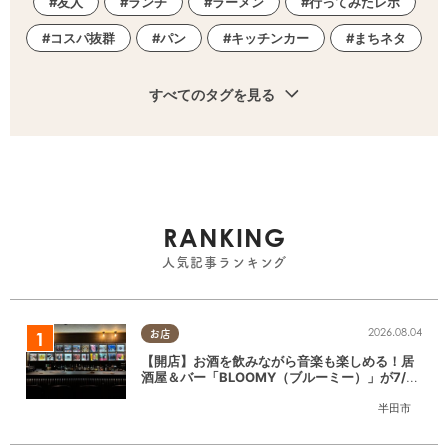
友人
ランチ
ラーメン
行ってみたレポ
コスパ抜群
パン
キッチンカー
まちネタ
すべてのタグを見る
RANKING
人気記事ランキング
2026.08.04
お店
【開店】お酒を飲みながら音楽も楽しめる！居
酒屋＆バー「BLOOMY（ブルーミー）」が7/3
(金)半田市でオープン
半田市