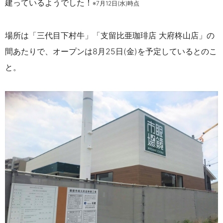
建っているようでした
！
※
7月
12日(水)時点
場所は「三代目下村牛」「支留比亜珈琲店 大府柊山店」の
間あたりで、オープンは8月25日(金)を予定しているとのこ
と。