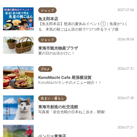
2027.07.06
ショップ
魚太郎本店
【魚太郎本店】怒涛の夏休みイベント①｜魚屋がつく
る、本気の朝ごはん目の前で1つ1つ作るライブ感
2026.08.06
ショップ
東海市観光物産プラザ
夏の日のお出かけに！
2026.07.31
グルメ
KonoMachi Cafe 尾張横須賀
KonoMachiランチのメニュー紹介！！
2026.07.30
住まい・暮らし
東海市創造の杜交流館
写真展「岩合光昭の日本ねこ歩き」開催!
2026.07.21
ベンリー東海店