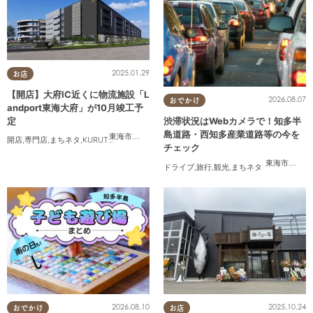
2025.01.29
お店
【開店】大府IC近くに物流施設「L
2026.08.07
おでかけ
andport東海大府」が10月竣工予
定
渋滞状況はWebカメラで！知多半
島道路・西知多産業道路等の今を
東海市
,
大府市
開店
,
専門店
,
まちネタ
,
KURUTOHP
チェック
東海市
,
大府
ドライブ
,
旅行
,
観光
,
まちネタ
2026.08.10
2025.10.24
おでかけ
お店