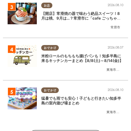
2026.08.10
お店
【開店】常滑焼の器で味わう絶品スイーツ！8
月は桃、9月は…？常滑市に「cafe ごっちゃ」
が6/15(月)オープン
常滑市
2026.08.07
おでかけ
米粉ロールのもちもち揚げパンも！知多半島に
来るキッチンカーまとめ【8/8(土)～8/14(金)】
東海市
,
大府市
,
知
2026.08.10
おでかけ
猛暑でも雨でも安心！子どもと行きたい知多半
島の室内遊び場まとめ
東海市
,
大府市
,
知