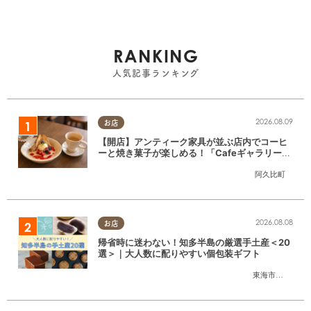
RANKING
人気記事ランキング
2026.08.09
お店
【開店】アンティーク家具が並ぶ店内でコーヒ
ーと焼き菓子が楽しめる！「CafeギャラリーA
gui」が6/1(月)阿久比町でリニューアルオープ
阿久比町
ン
2026.08.08
お店
帰省時に迷わない！知多半島の厳選手土産＜20
選＞｜大人数に配りやすい個包装ギフト
東海市
,
大府市
,
知