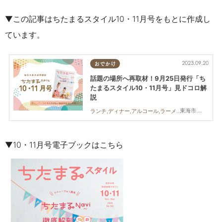
▼この記事はちたまるスタイル10・11月号をもとに作成し
ています。
2023.09.20
おでかけ
話題の場所へ再取材！9月25日発行「ち
たまるスタイル10・11月号」見ドコロ解
説
東海市,大府市,知多市,阿久比町,半田市,武豊町,南知多町,常滑市,美浜町,東浦町
ランチ,ディナー,アルコール,ラーメン,カフェ,スイーツ,ビューティー,ダイエット,住まい,習い事,ちたまるスタイル掲載店,トレンド
▼10・11月号電子ブックはこちら