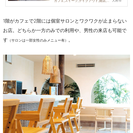
大府市
カフェ,スイーツ,テイクアウト,開店,雑貨,ドライブ,親子,カップル,おひとりさま,友人
1階がカフェで2階には個室サロンとワクワクが止まらない
お店。どちらか一方のみでの利用や、男性の来店も可能で
す
。
（サロンは一部女性のみメニュー有）