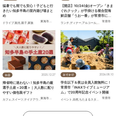
猛暑でも雨でも安心！子どもと行
【開店】10/24(金)オープン「きま
きたい知多半島の室内遊び場まと
ぐれクック」が手掛ける複合型海
め
鮮店舗「うお一番」が常滑市に誕
生！
東海市
,
大府市
,
知多市
,
半田市
,
常滑市
常滑市
ドライブ
,
観光
,
親子
,
家族
ランチ
,
ディナー
,
アルコール
,
開店
,
まちネタ
2026.08.10
2025.12.27
おでかけ
お店
学生以下＆夜は全員入館無料に！
帰省時に迷わない！知多半島の厳
常滑市「INAXライブミュージア
選手土産＜20選＞｜大人数に配り
ム」で20周年記念イベント開催
やすい個包装ギフト
常滑市
東海市
,
大府市
,
知多市
,
東浦町
,
阿久比町
,
半田市
,
常滑市
,
武豊
イベント
,
自然
,
ちたまるスタイル掲載店
,
親
カフェ
,
スイーツ
,
テイクアウト
,
まとめ記事