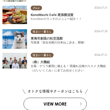
2026.07.31
グルメ
KonoMachi Cafe 尾張横須賀
KonoMachiランチのメニュー紹介！！
2026.07.30
住まい・暮らし
東海市創造の杜交流館
写真展「岩合光昭の日本ねこ歩き」開催!
2026.07.21
住まい・暮らし
（株）大幾組
台風・ゲリラ豪雨に備える！ 雨漏れ点検のススメ 大幾組
（だいいくぐみ）に全てお任せください
オトクな情報やクーポンはこちら
VIEW MORE