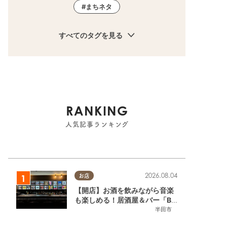
まちネタ
すべてのタグを見る
RANKING
人気記事ランキング
2026.08.04
お店
【開店】お酒を飲みながら音楽
も楽しめる！居酒屋＆バー「BL
OOMY（ブルーミー）」が7/3
半田市
(金)半田市でオープン