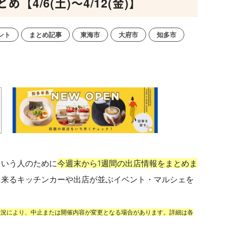
4/6(土)～4/12(金)】
ント
まとめ記事
東海市
大府市
知多市
という人のために
今週末から1週間の出店情報をまとめま
に来るキッチンカーや出店が並ぶイベント・マルシェを
状況により、中止または開催内容が変更となる場合があります。詳細は各