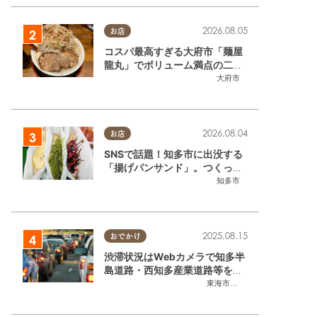
2026.08.05
お店
コスパ最高すぎる大府市「麺屋
龍丸」でボリューム満点の二郎
系ラーメンを堪能してきた
大府市
2026.08.04
お店
SNSで話題！知多市に出没する
「揚げパンサンド」。つくって
いるのはお祭りお兄さん!?【ち
知多市
たまる調査隊#55】
2025.08.15
おでかけ
渋滞状況はWebカメラで知多半
島道路・西知多産業道路等をチ
ェック
東海市
,
大府市
,
知多市
,
東浦町
,
常