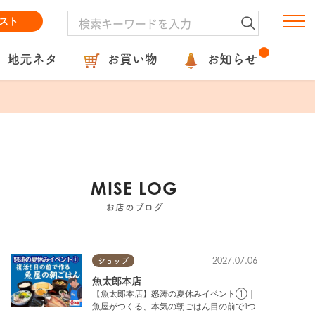
スト
地元ネタ
お買い物
お知らせ
MISE LOG
お店のブログ
2027.07.06
ショップ
魚太郎本店
【魚太郎本店】怒涛の夏休みイベント①｜
魚屋がつくる、本気の朝ごはん目の前で1つ