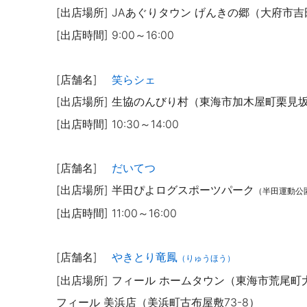
[出店場所] JAあぐりタウン げんきの郷（大府市吉
[出店時間] 9:00～16:00
[店舗名]
笑らシェ
[出店場所] 生協のんびり村（東海市加木屋町栗見坂1
[出店時間] 10:30～14:00
[店舗名]
だいてつ
[出店場所] 半田ぴよログスポーツパーク
（半田運動公
[出店時間] 11:00～16:00
[店舗名]
やきとり竜鳳
（りゅうほう）
[出店場所] フィール ホームタウン（東海市荒尾町
フィール 美浜店（美浜町古布屋敷73-8）