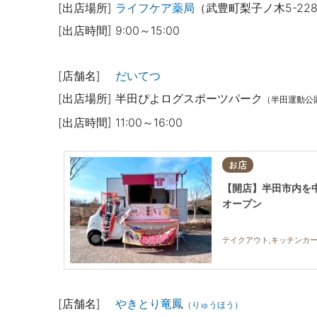
[出店場所]
ライフケア薬局
（武豊町梨子ノ木5-22
[出店時間] 9:00～15:00
[店舗名]
だいてつ
[出店場所] 半田ぴよログスポーツパーク
（半田運動公
[出店時間] 11:00～16:00
お店
【開店】半田市内を
オープン
テイクアウト,キッチンカー
[店舗名]
やきとり竜鳳
（りゅうほう）