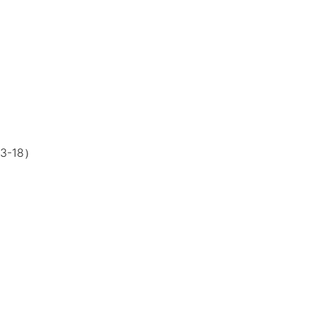
）
3-18）