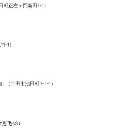
田町正右ェ門新田1-1）
1-1）
（半田市池田町3-1-1）
園）
大恵毛48）