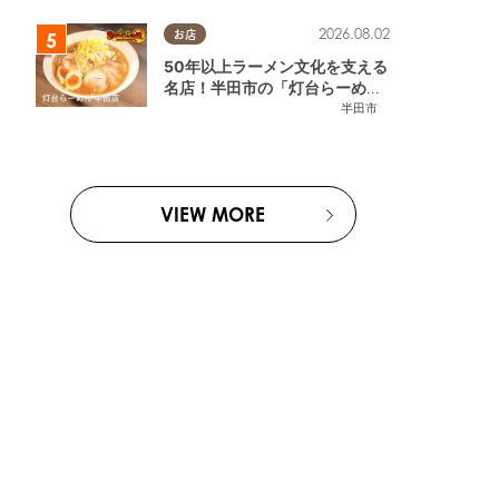
2026.08.02
お店
50年以上ラーメン文化を支える
名店！半田市の「灯台らーめん
半田店」へ【熱血ラーメン伝 8
半田市
月放送】
VIEW MORE