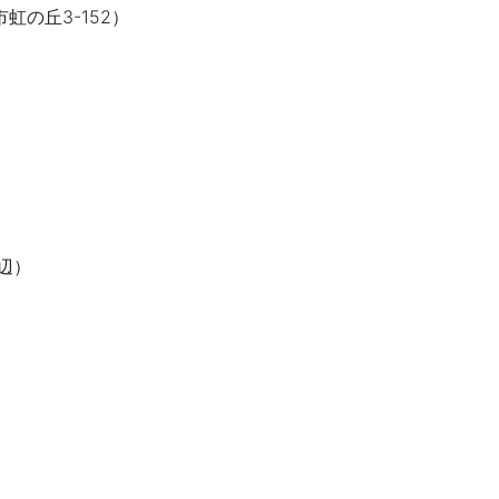
虹の丘3-152）
）
周辺）