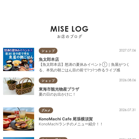
MISE LOG
お店のブログ
2027.07.06
ショップ
魚太郎本店
【魚太郎本店】怒涛の夏休みイベント①｜魚屋がつく
る、本気の朝ごはん目の前で1つ1つ作るライブ感
2026.08.06
ショップ
東海市観光物産プラザ
夏の日のお出かけに！
2026.07.31
グルメ
KonoMachi Cafe 尾張横須賀
KonoMachiランチのメニュー紹介！！