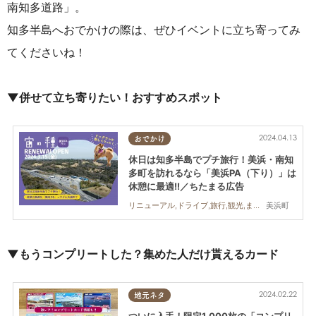
南知多道路」。
知多半島へおでかけの際は、ぜひイベントに立ち寄ってみ
てくださいね！
▼併せて立ち寄りたい！おすすめスポット
2024.04.13
おでかけ
休日は知多半島でプチ旅行！美浜・南知
多町を訪れるなら「美浜PA（下り）」は
休憩に最適!!／ちたまる広告
美浜町
リニューアル,ドライブ,旅行,観光,まちネタ,ちたまる広告
▼もうコンプリートした？集めた人だけ貰えるカード
2024.02.22
地元ネタ
ついに入手！限定1,000枚の「コンプリ