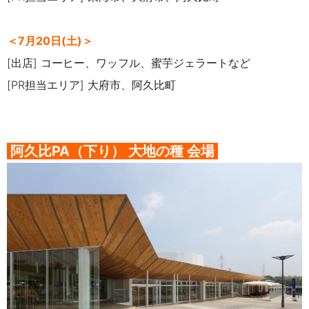
＜7月20日(土)＞
[出店] コーヒー、ワッフル、蜜芋ジェラートなど
[PR担当エリア] 大府市、阿久比町
阿久比PA（下り）
大地の種
会場