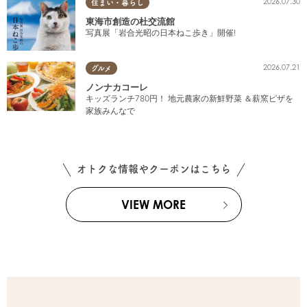
2026.07.30
住まい・暮らし
東海市創造の杜交流館
写真展「岩合光昭の日本ねこ歩き」開催!
2026.07.21
グルメ
ノンナカコーレ
キッズランチ780円！ 地元農家の新鮮野菜 ＆薪窯ピザを
家族みんなで
オトクな情報やクーポンはこちら
VIEW MORE