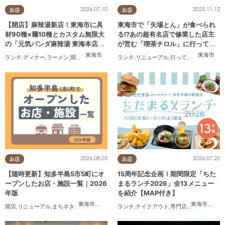
2026.07.10
2025.11.12
お店
お店
【開店】麻辣湯新店！東海市に具
東海市で「矢場とん」が食べられ
材90種×麺10種とカスタム無限大
る!?あの超有名店で修業した店主
の「元気パンダ麻辣湯 東海本店」
が営む「喫茶チロル」に行ってみ
が6/12(金)オープン
た
東海市
東海市
ランチ
,
ディナー
,
ラーメン
,
開店
,
夫婦
,
カップル
,
ランチ
おひとりさま
,
リニューアル
,
友人
,
トレンド
,
行ってみたレポ
,
夫婦
,
2026.08.03
2026.07.20
お店
お店
【随時更新】知多半島5市5町にオ
15周年記念企画！期間限定「ちた
ープンしたお店・施設一覧｜2026
まるランチ2026」全13メニュー
年版
を紹介【MAP付き】
東海市
,
大府市
,
知多市
,
東浦町
,
阿久比町
,
半田市
,
常滑市
東海市
,
,
大府
武豊
開店
,
リニューアル
,
まちネタ
ランチ
,
テイクアウト
,
専門店
,
ちたまるスタ