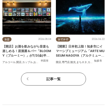
2026.08.04
2026.06.22
お店
おでかけ
【開店】お酒を飲みながら音楽も
【開業】日本初上陸！知多市にイ
楽しめる！居酒屋＆バー「BLOOM
マーシブミュージアム「ARTE MU
Y（ブルーミー）」が7/3(金)半田
SEUM NAGOYA（アルテミュージ
市でオープン
アムナゴヤ）」が2026年11月下旬
半田市
知多市
アルコール
,
開店
,
カップル
,
おひとりさま
,
友人
開店
,
専門店
,
観光
,
まちネタ
,
カップル
,
友人
にオープン
記事一覧