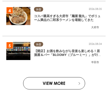
2026.08.05
お店
コスパ最高すぎる大府市「麺屋 龍丸」でボリュ
ーム満点の二郎系ラーメンを堪能してきた
大府市
2026.08.04
お店
【開店】お酒を飲みながら音楽も楽しめる！居
酒屋＆バー「BLOOMY（ブルーミー）」が7/3
(金)半田市でオープン
半田市
VIEW MORE