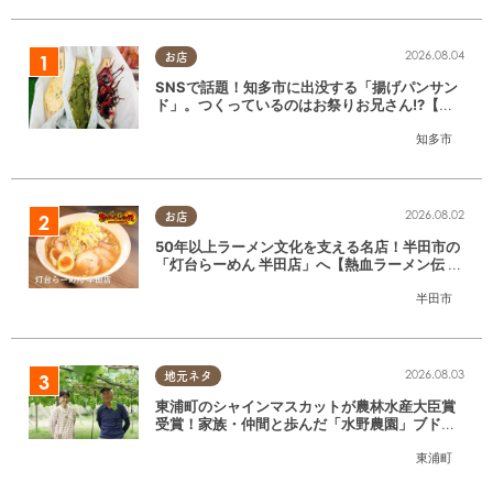
2026.08.04
お店
SNSで話題！知多市に出没する「揚げパンサン
ド」。つくっているのはお祭りお兄さん!?【ち
たまる調査隊#55】
知多市
2026.08.02
お店
50年以上ラーメン文化を支える名店！半田市の
「灯台らーめん 半田店」へ【熱血ラーメン伝 8
月放送】
半田市
2026.08.03
地元ネタ
東浦町のシャインマスカットが農林水産大臣賞
受賞！家族・仲間と歩んだ「水野農園」ブドウ
づくりの軌跡
東浦町