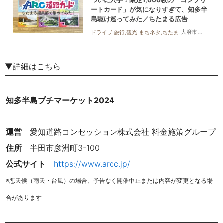
ートカード」が気になりすぎて、知多半
島駆け巡ってみた／ちたまる広告
大府市,阿久比町,常滑市,美浜町,南知多町
ドライブ,旅行,観光,まちネタ,ちたまる広告,家族,おひとりさま
▼詳細はこちら
知多半島プチマーケット2024
運営
愛知道路コンセッション株式会社 料金施策グループ
住所
半田市彦洲町3-100
公式サイト
https://www.arcc.jp/
※悪天候（雨天・台風）の場合、予告なく開催中止または内容が変更となる場
合があります