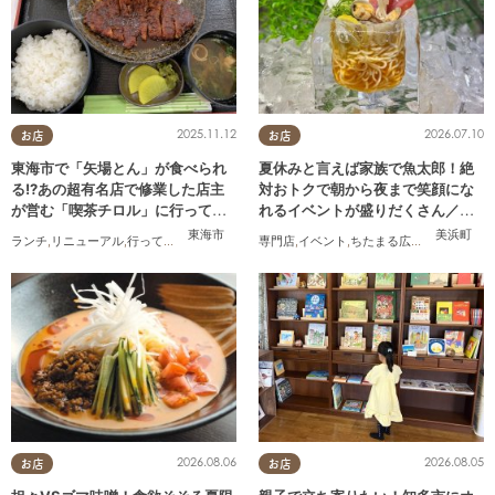
2025.11.12
2026.07.10
お店
お店
東海市で「矢場とん」が食べられ
夏休みと言えば家族で魚太郎！絶
る!?あの超有名店で修業した店主
対おトクで朝から夜まで笑顔にな
が営む「喫茶チロル」に行ってみ
れるイベントが盛りだくさん／ち
た
たまる広告
東海市
美浜町
ランチ
,
リニューアル
,
行ってみたレポ
,
夫婦
,
おひとりさま
専門店
,
イベント
,
ちたまる広告
,
家族
2026.08.06
2026.08.05
お店
お店