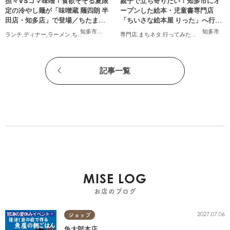
担々VSゴマ味噌！食欲そそる夏限
親子で立ち寄りたい！知多市にオ
定の冷やし麺が「味噌蔵 麺四朗 半
ープンした絵本・児童書専門店
田店・知多店」で登場／ちたまる
「ちいさな絵本屋 りった」へ行っ
広告
てみた
知多市
,
半田市
知多市
ランチ
,
ディナー
,
ラーメン
,
ちたまる広告
専門店
,
まちネタ
,
行ってみたレポ
,
親子
,
家族
,
記事一覧
MISE LOG
お店のブログ
2027.07.06
ショップ
魚太郎本店