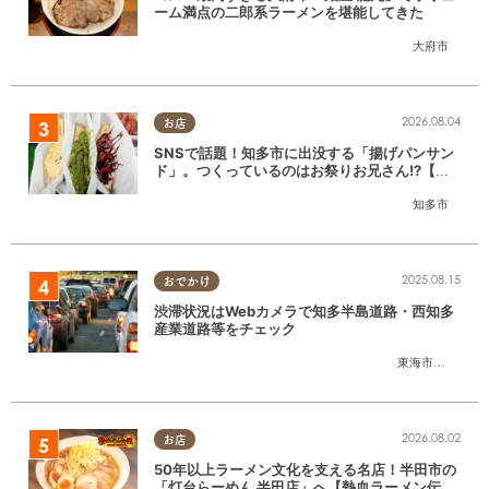
ーム満点の二郎系ラーメンを堪能してきた
大府市
2026.08.04
お店
SNSで話題！知多市に出没する「揚げパンサン
ド」。つくっているのはお祭りお兄さん!?【ち
たまる調査隊#55】
知多市
2025.08.15
おでかけ
渋滞状況はWebカメラで知多半島道路・西知多
産業道路等をチェック
東海市
,
大府市
,
知
2026.08.02
お店
50年以上ラーメン文化を支える名店！半田市の
「灯台らーめん 半田店」へ【熱血ラーメン伝 8