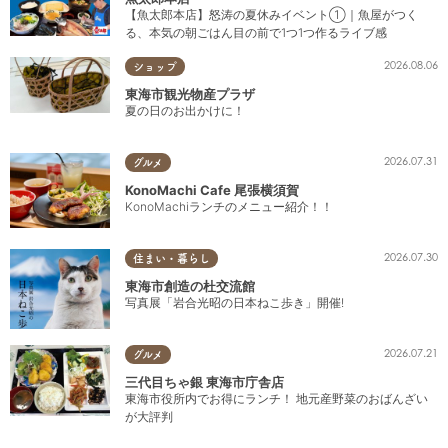
【魚太郎本店】怒涛の夏休みイベント①｜魚屋がつく
る、本気の朝ごはん目の前で1つ1つ作るライブ感
2026.08.06
ショップ
東海市観光物産プラザ
夏の日のお出かけに！
2026.07.31
グルメ
KonoMachi Cafe 尾張横須賀
KonoMachiランチのメニュー紹介！！
2026.07.30
住まい・暮らし
東海市創造の杜交流館
写真展「岩合光昭の日本ねこ歩き」開催!
2026.07.21
グルメ
三代目ちゃ銀 東海市庁舎店
東海市役所内でお得にランチ！ 地元産野菜のおばんざい
が大評判