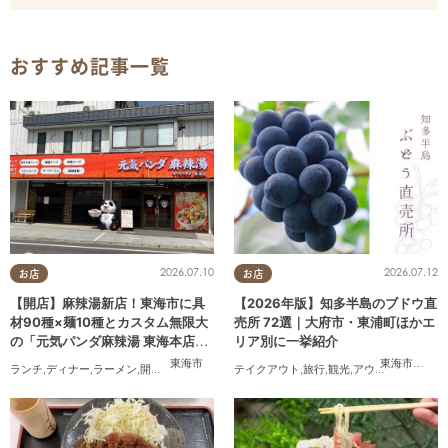
おすすめ記事一覧
2026.07.10
2026.07.12
お店
お店
【開店】麻辣湯新店！東海市に具
【2026年版】知多半島のブドウ直
材90種×麺10種とカスタム無限大
売所 72選｜大府市・東浦町ほかエ
の「元気パンダ麻辣湯 東海本店」
リア別に一挙紹介
が6/12(金)オープン
東海市
東海市
,
大府
ランチ
,
ディナー
,
ラーメン
,
開店
,
夫婦
,
カップル
,
テイクアウト
おひとりさま
,
,
旅行
友人
,
,
観光
トレンド
,
アウトドア
,
まちネ