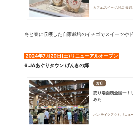
カフェ,スイーツ,開店,夫婦
冬と春に収穫した自家栽培のイチゴでスイーツや
2024年7月20日(土)リニューアルオープン
6.JAあぐりタウン げんきの郷
お店
売り場面積全国一！
みた
パン,テイクアウト,リニュー