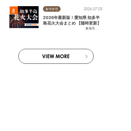
2026.07.03
おでかけ
2026年最新版！愛知県 知多半
島花火大会まとめ 【随時更新】
東海市
,
大府市
,
知多市
,
東浦町
,
阿
VIEW MORE