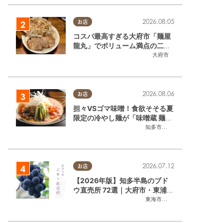
2026.08.05
お店
コスパ最高すぎる大府市「麺屋
龍丸」でボリューム満点の二郎
系ラーメンを堪能してきた
大府市
2026.08.06
お店
担々VSゴマ味噌！食欲そそる夏
限定の冷やし麺が「味噌蔵 麺四
朗 半田店・知多店」で登場／ち
知多市
,
半田市
たまる広告
2026.07.12
お店
【2026年版】知多半島のブド
ウ直売所 72選｜大府市・東浦町
ほかエリア別に一挙紹介
東海市
,
大府市
,
東浦町
,
半田市
,
美