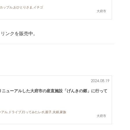
,カップル,おひとりさま,イチゴ
大府市
ドリンクを販売中。
2024.08.19
リニューアルした大府市の産直施設「げんきの郷」に行って
アル,ドライブ,行ってみたレポ,親子,夫婦,家族
大府市