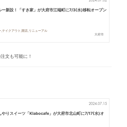
ー新設！「すき家」が大府市江端町に7/3(水)移転オープン
ー,テイクアウト,開店,リニューアル
大府市
の注文も可能に！
2024.07.15
りスイーツ「Klabocafe」が大府市北山町に7/17(水)オ