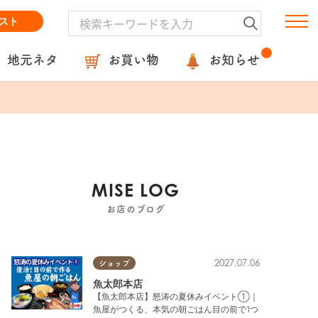
スト
地元ネタ
お買い物
お知らせ
MISE LOG
お店のブログ
2027.07.06
ショップ
魚太郎本店
【魚太郎本店】怒涛の夏休みイベント①｜
魚屋がつくる、本気の朝ごはん目の前で1つ