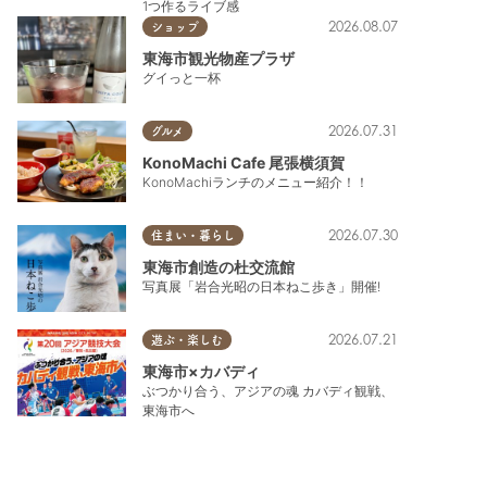
1つ作るライブ感
2026.08.07
ショップ
東海市観光物産プラザ
グイっと一杯
2026.07.31
グルメ
KonoMachi Cafe 尾張横須賀
KonoMachiランチのメニュー紹介！！
2026.07.30
住まい・暮らし
東海市創造の杜交流館
写真展「岩合光昭の日本ねこ歩き」開催!
2026.07.21
遊ぶ・楽しむ
東海市×カバディ
ぶつかり合う、アジアの魂 カバディ観戦、
東海市へ